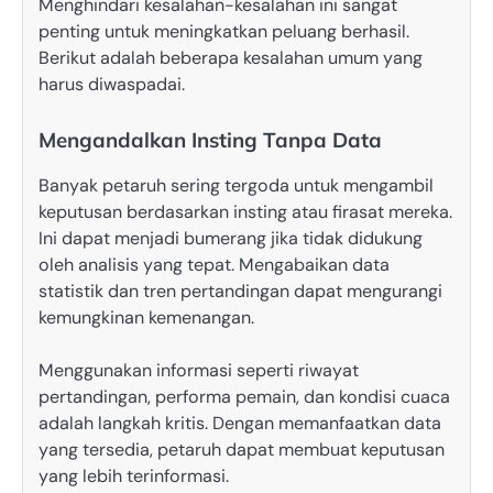
Menghindari kesalahan-kesalahan ini sangat
penting untuk meningkatkan peluang berhasil.
Berikut adalah beberapa kesalahan umum yang
harus diwaspadai.
Mengandalkan Insting Tanpa Data
Banyak petaruh sering tergoda untuk mengambil
keputusan berdasarkan insting atau firasat mereka.
Ini dapat menjadi bumerang jika tidak didukung
oleh analisis yang tepat. Mengabaikan data
statistik dan tren pertandingan dapat mengurangi
kemungkinan kemenangan.
Menggunakan informasi seperti riwayat
pertandingan, performa pemain, dan kondisi cuaca
adalah langkah kritis. Dengan memanfaatkan data
yang tersedia, petaruh dapat membuat keputusan
yang lebih terinformasi.