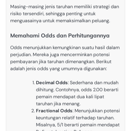
Masing-masing jenis taruhan memiliki strategi dan
risiko tersendiri, sehingga penting untuk
menguasainya untuk memaksimalkan peluang.
Memahami Odds dan Perhitungannya
Odds menunjukkan kemungkinan suatu hasil dalam
perjudian. Mereka juga mencerminkan potensi
pembayaran jika taruhan dimenangkan. Berikut
adalah jenis odds yang umumnya digunakan:
Decimal Odds
: Sederhana dan mudah
dihitung. Contohnya, odds 2.00 berarti
pemain mendapat dua kali lipat
taruhan jika menang.
Fractional Odds
: Menunjukkan potensi
keuntungan relatif terhadap taruhan.
Misalnya, 5/1 berarti pemain mendapat