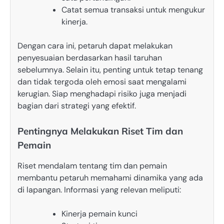
Catat semua transaksi untuk mengukur
kinerja.
Dengan cara ini, petaruh dapat melakukan
penyesuaian berdasarkan hasil taruhan
sebelumnya. Selain itu, penting untuk tetap tenang
dan tidak tergoda oleh emosi saat mengalami
kerugian. Siap menghadapi risiko juga menjadi
bagian dari strategi yang efektif.
Pentingnya Melakukan Riset Tim dan
Pemain
Riset mendalam tentang tim dan pemain
membantu petaruh memahami dinamika yang ada
di lapangan. Informasi yang relevan meliputi:
Kinerja pemain kunci