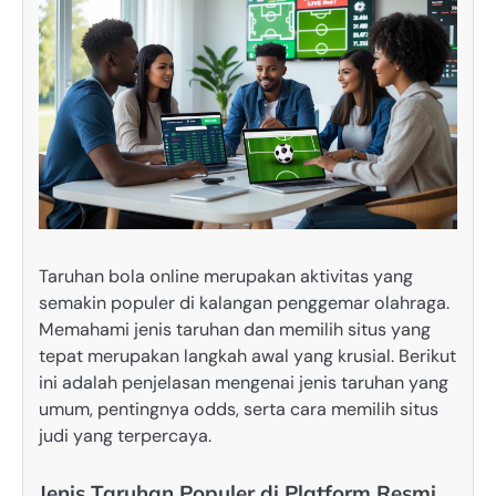
Taruhan bola online merupakan aktivitas yang
semakin populer di kalangan penggemar olahraga.
Memahami jenis taruhan dan memilih situs yang
tepat merupakan langkah awal yang krusial. Berikut
ini adalah penjelasan mengenai jenis taruhan yang
umum, pentingnya odds, serta cara memilih situs
judi yang terpercaya.
Jenis Taruhan Populer di Platform Resmi