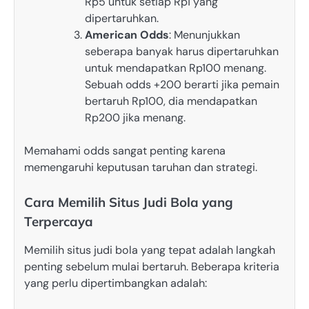
Rp5 untuk setiap Rp1 yang
dipertaruhkan.
American Odds
: Menunjukkan
seberapa banyak harus dipertaruhkan
untuk mendapatkan Rp100 menang.
Sebuah odds +200 berarti jika pemain
bertaruh Rp100, dia mendapatkan
Rp200 jika menang.
Memahami odds sangat penting karena
memengaruhi keputusan taruhan dan strategi.
Cara Memilih Situs Judi Bola yang
Terpercaya
Memilih situs judi bola yang tepat adalah langkah
penting sebelum mulai bertaruh. Beberapa kriteria
yang perlu dipertimbangkan adalah: