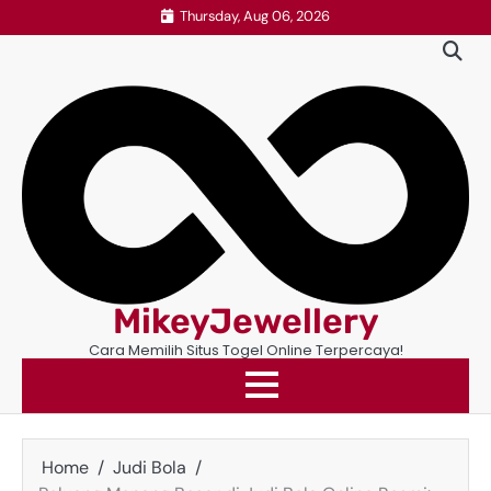
Skip
Thursday, Aug 06, 2026
to
content
MikeyJewellery
Cara Memilih Situs Togel Online Terpercaya!
Home
Judi Bola