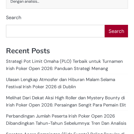
Dengan analisis…
Search
Search
Recent Posts
Strategi Pot Limit Omaha (PLO) Terbaik untuk Turnamen
Irish Poker Open 2026: Panduan Strategi Menang
Ulasan Lengkap Atmosfer dan Hiburan Malam Selama
Festival Irish Poker 2026 di Dublin
Melihat Dari Dekat Aksi High Roller dan Mystery Bounty di
Irish Poker Open 2026: Persaingan Sengit Para Pemain Elit
Perbandingan Jumlah Peserta Irish Poker Open 2026
Dibandingkan Tahun-Tahun Sebelumnya: Tren Dan Analisis