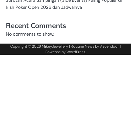
Sorotan Acara Sampingan (Side Events) Paling Populer di
Irish Poker Open 2026 dan Jadwalnya
Recent Comments
No comments to show.
Copyright © 2026
MikeyJewellery
| Routine News by
Ascendoor
|
Powered by
WordPress
.