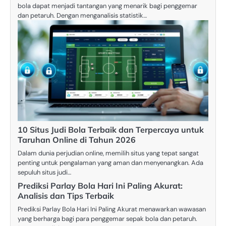
bola dapat menjadi tantangan yang menarik bagi penggemar
dan petaruh. Dengan menganalisis statistik…
10 Situs Judi Bola Terbaik dan Terpercaya untuk
Taruhan Online di Tahun 2026
Dalam dunia perjudian online, memilih situs yang tepat sangat
penting untuk pengalaman yang aman dan menyenangkan. Ada
sepuluh situs judi…
Prediksi Parlay Bola Hari Ini Paling Akurat:
Analisis dan Tips Terbaik
Prediksi Parlay Bola Hari Ini Paling Akurat menawarkan wawasan
yang berharga bagi para penggemar sepak bola dan petaruh.