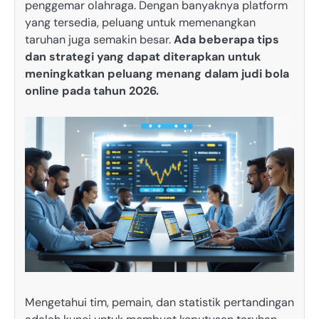
penggemar olahraga. Dengan banyaknya platform
yang tersedia, peluang untuk memenangkan
taruhan juga semakin besar.
Ada beberapa tips
dan strategi yang dapat diterapkan untuk
meningkatkan peluang menang dalam judi bola
online pada tahun 2026.
Mengetahui tim, pemain, dan statistik pertandingan