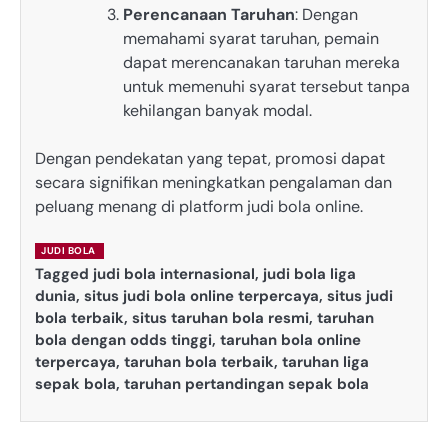
Perencanaan Taruhan
: Dengan
memahami syarat taruhan, pemain
dapat merencanakan taruhan mereka
untuk memenuhi syarat tersebut tanpa
kehilangan banyak modal.
Dengan pendekatan yang tepat, promosi dapat
secara signifikan meningkatkan pengalaman dan
peluang menang di platform judi bola online.
JUDI BOLA
Tagged
judi bola internasional
,
judi bola liga
dunia
,
situs judi bola online terpercaya
,
situs judi
bola terbaik
,
situs taruhan bola resmi
,
taruhan
bola dengan odds tinggi
,
taruhan bola online
terpercaya
,
taruhan bola terbaik
,
taruhan liga
sepak bola
,
taruhan pertandingan sepak bola