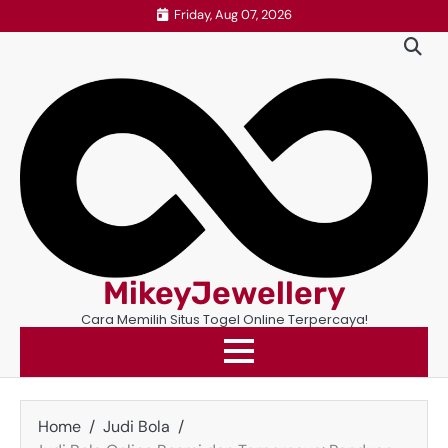
Skip
Friday, Aug 07, 2026
to
content
MikeyJewellery
Cara Memilih Situs Togel Online Terpercaya!
Home
Judi Bola