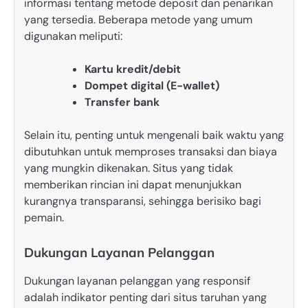
informasi tentang metode deposit dan penarikan
yang tersedia. Beberapa metode yang umum
digunakan meliputi:
Kartu kredit/debit
Dompet digital (E-wallet)
Transfer bank
Selain itu, penting untuk mengenali baik waktu yang
dibutuhkan untuk memproses transaksi dan biaya
yang mungkin dikenakan. Situs yang tidak
memberikan rincian ini dapat menunjukkan
kurangnya transparansi, sehingga berisiko bagi
pemain.
Dukungan Layanan Pelanggan
Dukungan layanan pelanggan yang responsif
adalah indikator penting dari situs taruhan yang