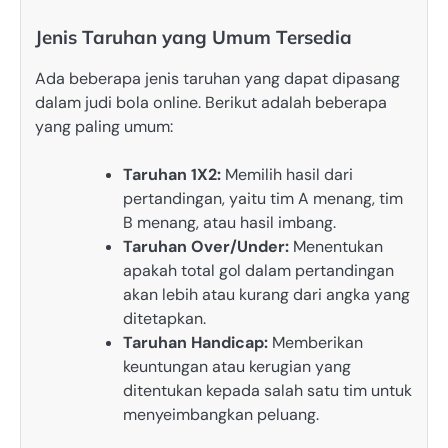
Jenis Taruhan yang Umum Tersedia
Ada beberapa jenis taruhan yang dapat dipasang
dalam judi bola online. Berikut adalah beberapa
yang paling umum:
Taruhan 1X2:
Memilih hasil dari
pertandingan, yaitu tim A menang, tim
B menang, atau hasil imbang.
Taruhan Over/Under:
Menentukan
apakah total gol dalam pertandingan
akan lebih atau kurang dari angka yang
ditetapkan.
Taruhan Handicap:
Memberikan
keuntungan atau kerugian yang
ditentukan kepada salah satu tim untuk
menyeimbangkan peluang.