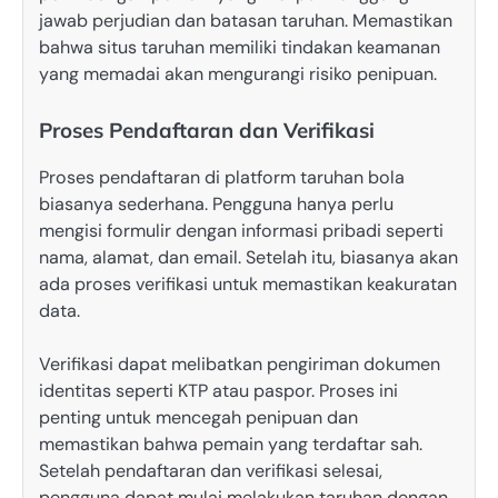
jawab perjudian dan batasan taruhan. Memastikan
bahwa situs taruhan memiliki tindakan keamanan
yang memadai akan mengurangi risiko penipuan.
Proses Pendaftaran dan Verifikasi
Proses pendaftaran di platform taruhan bola
biasanya sederhana. Pengguna hanya perlu
mengisi formulir dengan informasi pribadi seperti
nama, alamat, dan email. Setelah itu, biasanya akan
ada proses verifikasi untuk memastikan keakuratan
data.
Verifikasi dapat melibatkan pengiriman dokumen
identitas seperti KTP atau paspor. Proses ini
penting untuk mencegah penipuan dan
memastikan bahwa pemain yang terdaftar sah.
Setelah pendaftaran dan verifikasi selesai,
pengguna dapat mulai melakukan taruhan dengan