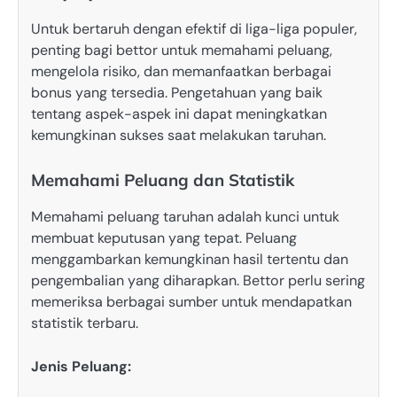
Untuk bertaruh dengan efektif di liga-liga populer,
penting bagi bettor untuk memahami peluang,
mengelola risiko, dan memanfaatkan berbagai
bonus yang tersedia. Pengetahuan yang baik
tentang aspek-aspek ini dapat meningkatkan
kemungkinan sukses saat melakukan taruhan.
Memahami Peluang dan Statistik
Memahami peluang taruhan adalah kunci untuk
membuat keputusan yang tepat. Peluang
menggambarkan kemungkinan hasil tertentu dan
pengembalian yang diharapkan. Bettor perlu sering
memeriksa berbagai sumber untuk mendapatkan
statistik terbaru.
Jenis Peluang: