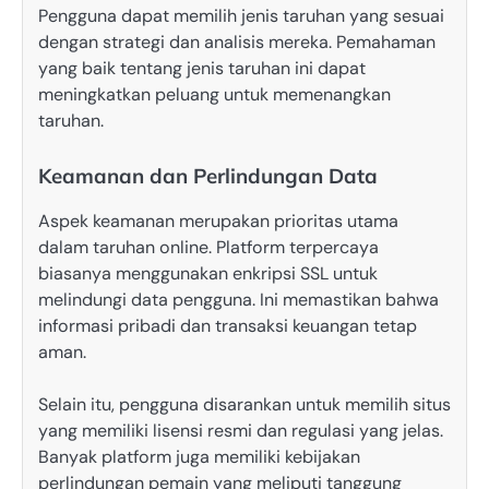
Pengguna dapat memilih jenis taruhan yang sesuai
dengan strategi dan analisis mereka. Pemahaman
yang baik tentang jenis taruhan ini dapat
meningkatkan peluang untuk memenangkan
taruhan.
Keamanan dan Perlindungan Data
Aspek keamanan merupakan prioritas utama
dalam taruhan online. Platform terpercaya
biasanya menggunakan enkripsi SSL untuk
melindungi data pengguna. Ini memastikan bahwa
informasi pribadi dan transaksi keuangan tetap
aman.
Selain itu, pengguna disarankan untuk memilih situs
yang memiliki lisensi resmi dan regulasi yang jelas.
Banyak platform juga memiliki kebijakan
perlindungan pemain yang meliputi tanggung