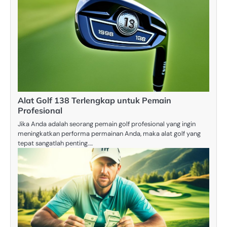
Alat Golf 138 Terlengkap untuk Pemain
Profesional
Jika Anda adalah seorang pemain golf profesional yang ingin
meningkatkan performa permainan Anda, maka alat golf yang
tepat sangatlah penting.…