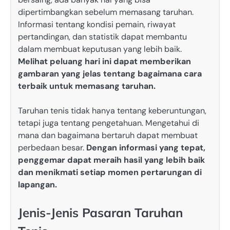
dipertimbangkan sebelum memasang taruhan.
Informasi tentang kondisi pemain, riwayat
pertandingan, dan statistik dapat membantu
dalam membuat keputusan yang lebih baik.
Melihat peluang hari ini dapat memberikan
gambaran yang jelas tentang bagaimana cara
terbaik untuk memasang taruhan.
Taruhan tenis tidak hanya tentang keberuntungan,
tetapi juga tentang pengetahuan. Mengetahui di
mana dan bagaimana bertaruh dapat membuat
perbedaan besar.
Dengan informasi yang tepat,
penggemar dapat meraih hasil yang lebih baik
dan menikmati setiap momen pertarungan di
lapangan.
Jenis-Jenis Pasaran Taruhan