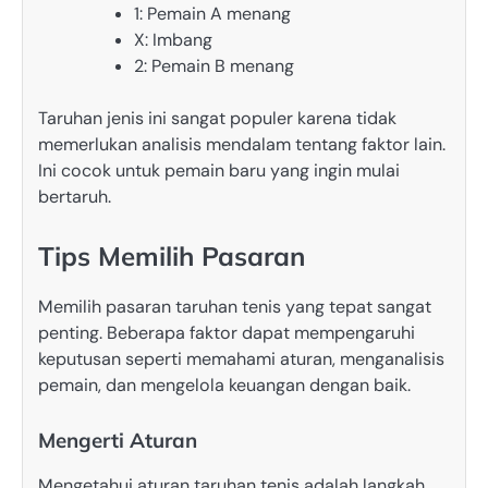
1: Pemain A menang
X: Imbang
2: Pemain B menang
Taruhan jenis ini sangat populer karena tidak
memerlukan analisis mendalam tentang faktor lain.
Ini cocok untuk pemain baru yang ingin mulai
bertaruh.
Tips Memilih Pasaran
Memilih pasaran taruhan tenis yang tepat sangat
penting. Beberapa faktor dapat mempengaruhi
keputusan seperti memahami aturan, menganalisis
pemain, dan mengelola keuangan dengan baik.
Mengerti Aturan
Mengetahui aturan taruhan tenis adalah langkah