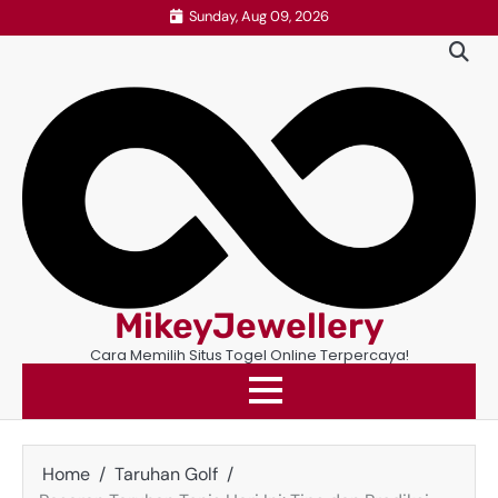
Skip
Sunday, Aug 09, 2026
to
content
MikeyJewellery
Cara Memilih Situs Togel Online Terpercaya!
Home
Taruhan Golf