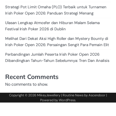
Strategi Pot Limit Omaha (PLO) Terbaik untuk Turnamen
Irish Poker Open 2026: Panduan Strategi Menang
Ulasan Lengkap Atmosfer dan Hiburan Malam Selama
Festival Irish Poker 2026 di Dublin
Melihat Dari Dekat Aksi High Roller dan Mystery Bounty di
Irish Poker Open 2026: Persaingan Sengit Para Pemain Elit
Perbandingan Jumlah Peserta Irish Poker Open 2026
Dibandingkan Tahun-Tahun Sebelumnya: Tren Dan Analisis
Recent Comments
No comments to show.
Copyright © 2026
MikeyJewellery
| Routine News by
Ascendoor
|
Powered by
WordPress
.