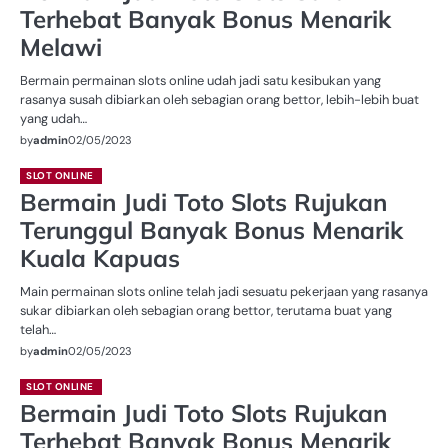
Terhebat Banyak Bonus Menarik
Melawi
Bermain permainan slots online udah jadi satu kesibukan yang
rasanya susah dibiarkan oleh sebagian orang bettor, lebih-lebih buat
yang udah…
by
admin
02/05/2023
SLOT ONLINE
Bermain Judi Toto Slots Rujukan
Terunggul Banyak Bonus Menarik
Kuala Kapuas
Main permainan slots online telah jadi sesuatu pekerjaan yang rasanya
sukar dibiarkan oleh sebagian orang bettor, terutama buat yang
telah…
by
admin
02/05/2023
SLOT ONLINE
Bermain Judi Toto Slots Rujukan
Terhebat Banyak Bonus Menarik