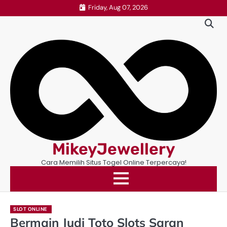
Skip
Friday, Aug 07, 2026
to
content
MikeyJewellery
Cara Memilih Situs Togel Online Terpercaya!
SLOT ONLINE
Bermain Judi Toto Slots Saran