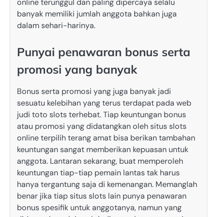
online terunggul dan paling dipercaya selalu
banyak memiliki jumlah anggota bahkan juga
dalam sehari-harinya.
Punyai penawaran bonus serta
promosi yang banyak
Bonus serta promosi yang juga banyak jadi
sesuatu kelebihan yang terus terdapat pada web
judi toto slots terhebat. Tiap keuntungan bonus
atau promosi yang didatangkan oleh situs slots
online terpilih terang amat bisa berikan tambahan
keuntungan sangat memberikan kepuasan untuk
anggota. Lantaran sekarang, buat memperoleh
keuntungan tiap-tiap pemain lantas tak harus
hanya tergantung saja di kemenangan. Memanglah
benar jika tiap situs slots lain punya penawaran
bonus spesifik untuk anggotanya, namun yang