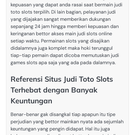
kepuasan yang dapat anda rasai saat bermain judi
toto slots terpilih. Di lain bagian, pelayanan judi
yang dijajakan sangat memberikan dukungan
sepanjang 24 jam hingga memberi kepuasan dan
keringanan bettor akses main judi slots online
setiap waktu. Permainan slots yang disajikan
didalamnya juga komplet maka hoki terunggul
tiap-tiap pemain dapat dicoba memutuskan judi
games slots apa saja yang ada pada dalamnya.
Referensi Situs Judi Toto Slots
Terhebat dengan Banyak
Keuntungan
Benar-benar gak disangkal tiap apapun itu tipe
perjudian yang bettor mainkan nyata ada sejumlah
keuntungan yang pengin didapat. Hal itu juga