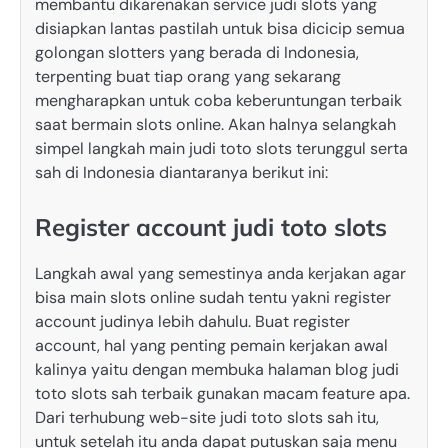
membantu dikarenakan service judi slots yang
disiapkan lantas pastilah untuk bisa dicicip semua
golongan slotters yang berada di Indonesia,
terpenting buat tiap orang yang sekarang
mengharapkan untuk coba keberuntungan terbaik
saat bermain slots online. Akan halnya selangkah
simpel langkah main judi toto slots terunggul serta
sah di Indonesia diantaranya berikut ini:
Register account judi toto slots
Langkah awal yang semestinya anda kerjakan agar
bisa main slots online sudah tentu yakni register
account judinya lebih dahulu. Buat register
account, hal yang penting pemain kerjakan awal
kalinya yaitu dengan membuka halaman blog judi
toto slots sah terbaik gunakan macam feature apa.
Dari terhubung web-site judi toto slots sah itu,
untuk setelah itu anda dapat putuskan saja menu