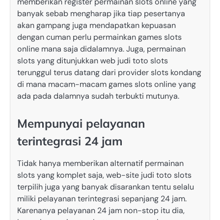
memberikan register permainan slots online yang
banyak sebab mengharap jika tiap pesertanya
akan gampang juga mendapatkan kepuasan
dengan cuman perlu permainkan games slots
online mana saja didalamnya. Juga, permainan
slots yang ditunjukkan web judi toto slots
terunggul terus datang dari provider slots kondang
di mana macam-macam games slots online yang
ada pada dalamnya sudah terbukti mutunya.
Mempunyai pelayanan
terintegrasi 24 jam
Tidak hanya memberikan alternatif permainan
slots yang komplet saja, web-site judi toto slots
terpilih juga yang banyak disarankan tentu selalu
miliki pelayanan terintegrasi sepanjang 24 jam.
Karenanya pelayanan 24 jam non-stop itu dia,