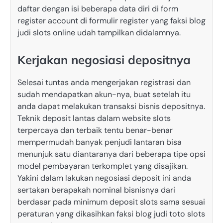
daftar dengan isi beberapa data diri di form
register account di formulir register yang faksi blog
judi slots online udah tampilkan didalamnya.
Kerjakan negosiasi depositnya
Selesai tuntas anda mengerjakan registrasi dan
sudah mendapatkan akun-nya, buat setelah itu
anda dapat melakukan transaksi bisnis depositnya.
Teknik deposit lantas dalam website slots
terpercaya dan terbaik tentu benar-benar
mempermudah banyak penjudi lantaran bisa
menunjuk satu diantaranya dari beberapa tipe opsi
model pembayaran terkomplet yang disajikan.
Yakini dalam lakukan negosiasi deposit ini anda
sertakan berapakah nominal bisnisnya dari
berdasar pada minimum deposit slots sama sesuai
peraturan yang dikasihkan faksi blog judi toto slots