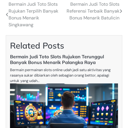
Bermain Judi Toto Slots
Bermain Judi Toto Slots
Post
Rujukan Terpilih Banyak
Referensi Terbaik Banyak
navigation
Bonus Menarik
Bonus Menarik Batulicin
Singkawang
Related Posts
Bermain Judi Toto Slots Rujukan Terunggul
Banyak Bonus Menarik Palangka Raya
Bermain permainan slots online udah jadi satu aktivitas yang
rasanya sukar dibiarkan oleh sebagian orang bettor, apalagi
untuk yang udah…