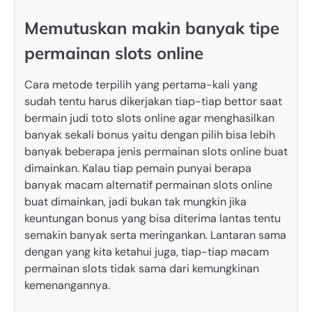
Memutuskan makin banyak tipe
permainan slots online
Cara metode terpilih yang pertama-kali yang
sudah tentu harus dikerjakan tiap-tiap bettor saat
bermain judi toto slots online agar menghasilkan
banyak sekali bonus yaitu dengan pilih bisa lebih
banyak beberapa jenis permainan slots online buat
dimainkan. Kalau tiap pemain punyai berapa
banyak macam alternatif permainan slots online
buat dimainkan, jadi bukan tak mungkin jika
keuntungan bonus yang bisa diterima lantas tentu
semakin banyak serta meringankan. Lantaran sama
dengan yang kita ketahui juga, tiap-tiap macam
permainan slots tidak sama dari kemungkinan
kemenangannya.