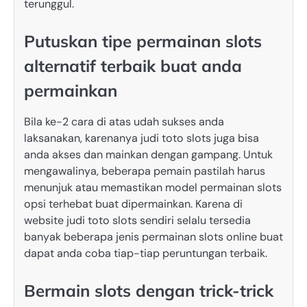
terunggul.
Putuskan tipe permainan slots
alternatif terbaik buat anda
permainkan
Bila ke-2 cara di atas udah sukses anda
laksanakan, karenanya judi toto slots juga bisa
anda akses dan mainkan dengan gampang. Untuk
mengawalinya, beberapa pemain pastilah harus
menunjuk atau memastikan model permainan slots
opsi terhebat buat dipermainkan. Karena di
website judi toto slots sendiri selalu tersedia
banyak beberapa jenis permainan slots online buat
dapat anda coba tiap-tiap peruntungan terbaik.
Bermain slots dengan trick-trick