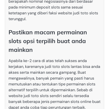
berapakah nominal negosiasinya dari berdasar
pada minimum deposit slots sama sesuai
ketetapan yang diberi faksi website judi toto slots
terunggul.
Pastikan macam permainan
slots opsi terpilih buat anda
mainkan
Apabila ke-2 cara di atas telah sukses anda
kerjakan, karenanya judi toto slots lantas bisa anda
akses serta mainkan secara gampang. Buat
mengawalinya, banyak pemain yang pasti harus
memutuskan atau tentukan tipe permainan slots
alternatif terpilih untuk dipermainkan. Sebab di
website judi toto slots sendiri selalu tersedia
banyak beberapa jenis permainan slots online buat
dapat anda coba tiap peruntungan terbaik.