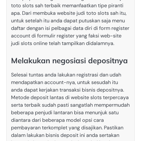
toto slots sah terbaik memanfaatkan tipe piranti
apa. Dari membuka website judi toto slots sah itu,
untuk setelah itu anda dapat putuskan saja menu
daftar dengan isi pelbagai data diri di form register
account di formulir register yang faksi web-site
judi slots online telah tampilkan didalamnya.
Melakukan negosiasi depositnya
Selesai tuntas anda lakukan registrasi dan udah
mendapatkan account-nya, untuk sesudah itu
anda dapat kerjakan transaksi bisnis depositnya.
Metode deposit lantas di website slots terpercaya
serta terbaik sudah pasti sangatlah mempermudah
beberapa penjudi lantaran bisa menunjuk satu
diantara dari beberapa model opsi cara
pembayaran terkomplet yang disajikan. Pastikan
dalam lakukan bisnis deposit ini anda sertakan