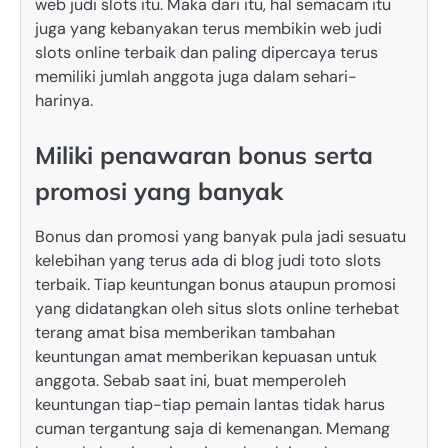
web judi slots itu. Maka dari itu, hal semacam itu
juga yang kebanyakan terus membikin web judi
slots online terbaik dan paling dipercaya terus
memiliki jumlah anggota juga dalam sehari-
harinya.
Miliki penawaran bonus serta
promosi yang banyak
Bonus dan promosi yang banyak pula jadi sesuatu
kelebihan yang terus ada di blog judi toto slots
terbaik. Tiap keuntungan bonus ataupun promosi
yang didatangkan oleh situs slots online terhebat
terang amat bisa memberikan tambahan
keuntungan amat memberikan kepuasan untuk
anggota. Sebab saat ini, buat memperoleh
keuntungan tiap-tiap pemain lantas tidak harus
cuman tergantung saja di kemenangan. Memang