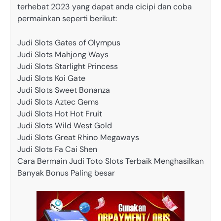
terhebat 2023 yang dapat anda cicipi dan coba
permainkan seperti berikut:
Judi Slots Gates of Olympus
Judi Slots Mahjong Ways
Judi Slots Starlight Princess
Judi Slots Koi Gate
Judi Slots Sweet Bonanza
Judi Slots Aztec Gems
Judi Slots Hot Hot Fruit
Judi Slots Wild West Gold
Judi Slots Great Rhino Megaways
Judi Slots Fa Cai Shen
Cara Bermain Judi Toto Slots Terbaik Menghasilkan
Banyak Bonus Paling besar