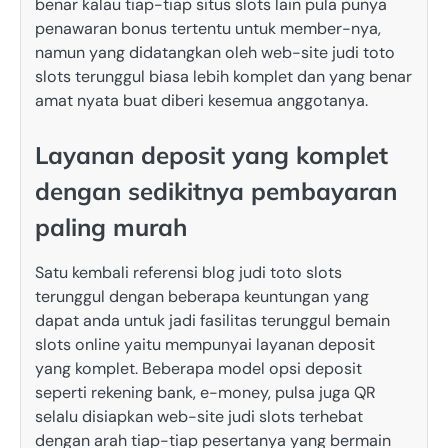
benar kalau tiap-tiap situs slots lain pula punya
penawaran bonus tertentu untuk member-nya,
namun yang didatangkan oleh web-site judi toto
slots terunggul biasa lebih komplet dan yang benar
amat nyata buat diberi kesemua anggotanya.
Layanan deposit yang komplet
dengan sedikitnya pembayaran
paling murah
Satu kembali referensi blog judi toto slots
terunggul dengan beberapa keuntungan yang
dapat anda untuk jadi fasilitas terunggul bemain
slots online yaitu mempunyai layanan deposit
yang komplet. Beberapa model opsi deposit
seperti rekening bank, e-money, pulsa juga QR
selalu disiapkan web-site judi slots terhebat
dengan arah tiap-tiap pesertanya yang bermain