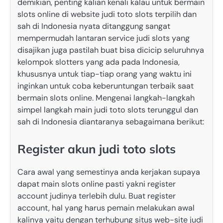
demikian, penting kalian kenali kalau untuk bermain
slots online di website judi toto slots terpilih dan
sah di Indonesia nyata ditanggung sangat
mempermudah lantaran service judi slots yang
disajikan juga pastilah buat bisa dicicip seluruhnya
kelompok slotters yang ada pada Indonesia,
khususnya untuk tiap-tiap orang yang waktu ini
inginkan untuk coba keberuntungan terbaik saat
bermain slots online. Mengenai langkah-langkah
simpel langkah main judi toto slots terunggul dan
sah di Indonesia diantaranya sebagaimana berikut:
Register akun judi toto slots
Cara awal yang semestinya anda kerjakan supaya
dapat main slots online pasti yakni register
account judinya terlebih dulu. Buat register
account, hal yang harus pemain melakukan awal
kalinya yaitu dengan terhubung situs web-site judi