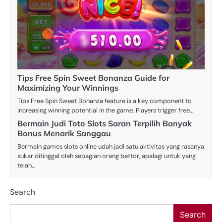
Tips Free Spin Sweet Bonanza Guide for
Maximizing Your Winnings
Tips Free Spin Sweet Bonanza feature is a key component to
increasing winning potential in the game. Players trigger free…
Bermain Judi Toto Slots Saran Terpilih Banyak
Bonus Menarik Sanggau
Bermain games slots online udah jadi satu aktivitas yang rasanya
sukar ditinggal oleh sebagian orang bettor, apalagi untuk yang
telah…
Search
Search