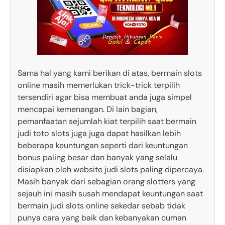
Sama hal yang kami berikan di atas, bermain slots
online masih memerlukan trick-trick terpilih
tersendiri agar bisa membuat anda juga simpel
mencapai kemenangan. Di lain bagian,
pemanfaatan sejumlah kiat terpilih saat bermain
judi toto slots juga juga dapat hasilkan lebih
beberapa keuntungan seperti dari keuntungan
bonus paling besar dan banyak yang selalu
disiapkan oleh website judi slots paling dipercaya.
Masih banyak dari sebagian orang slotters yang
sejauh ini masih susah mendapat keuntungan saat
bermain judi slots online sekedar sebab tidak
punya cara yang baik dan kebanyakan cuman