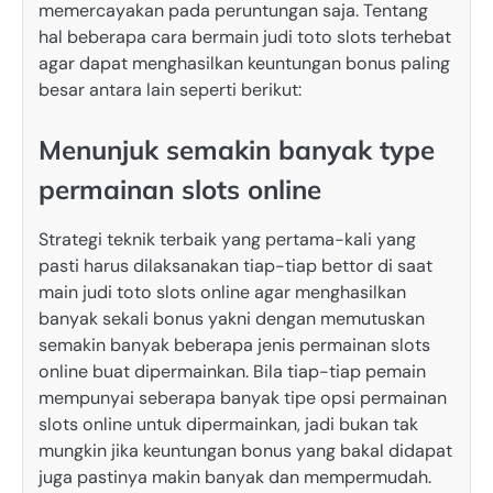
memercayakan pada peruntungan saja. Tentang
hal beberapa cara bermain judi toto slots terhebat
agar dapat menghasilkan keuntungan bonus paling
besar antara lain seperti berikut:
Menunjuk semakin banyak type
permainan slots online
Strategi teknik terbaik yang pertama-kali yang
pasti harus dilaksanakan tiap-tiap bettor di saat
main judi toto slots online agar menghasilkan
banyak sekali bonus yakni dengan memutuskan
semakin banyak beberapa jenis permainan slots
online buat dipermainkan. Bila tiap-tiap pemain
mempunyai seberapa banyak tipe opsi permainan
slots online untuk dipermainkan, jadi bukan tak
mungkin jika keuntungan bonus yang bakal didapat
juga pastinya makin banyak dan mempermudah.