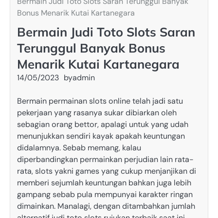
Bermain Judi Toto Slots Saran Terunggul Banyak
Bonus Menarik Kutai Kartanegara
Bermain Judi Toto Slots Saran
Terunggul Banyak Bonus
Menarik Kutai Kartanegara
14/05/2023
by
admin
Bermain permainan slots online telah jadi satu
pekerjaan yang rasanya sukar dibiarkan oleh
sebagian orang bettor, apalagi untuk yang udah
menunjukkan sendiri kayak apakah keuntungan
didalamnya. Sebab memang, kalau
diperbandingkan permainkan perjudian lain rata-
rata, slots yakni games yang cukup menjanjikan di
memberi sejumlah keuntungan bahkan juga lebih
gampang sebab pula mempunyai karakter ringan
dimainkan. Manalagi, dengan ditambahkan jumlah
alternatif judi toto slots rujukan terbaik saat ini,