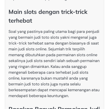
Main slots dengan trick-trick
terhebat
Soal yang pastinya paling utama bagi para penjudi
yang bermain judi toto slots yakni mengenal juga
trick-trick terhebat sama dengan biasanya di saat
main judi slots online. Sejumlah trik terpilih
memang dibutuhkan pada permainan slots online
sekalinya judi slots sendiri ialah sebuah permainan
yang ringan dimainkan. Kalau anda sanggup
mengenali beberapa cara terhebat judi slots
online, karenanya bukan mustahil anda yang
bermain judi toto slots juga nyata selalu
berkesempatan dapat mencapai kemenangan atau
mendapati beberapa keuntungan.