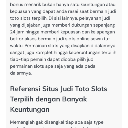
bonus menarik bukan hanya satu keuntungan atau
kepuasan yang dapat anda rasai saat bermain judi
toto slots terpilih. Di sisi lainnya, pelayanan judi
yang dijajakan juga memberi dukungan sepanjang
24 jam hingga memberi kepuasan dan kelapangan
bettor akses bermain judi slots online sewaktu-
waktu. Permainan slots yang disajikan didalamnya
sangat juga komplet hingga keberuntungan terpilih
tiap-tiap pemain dapat dicoba pilih judi
permainan slots apa saja yang ada pada
dalamnya.
Referensi Situs Judi Toto Slots
Terpilih dengan Banyak
Keuntungan
Memanglah gak disangkal tiap apa saja type