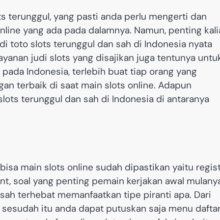
ots terunggul, yang pasti anda perlu mengerti dan
 online yang ada pada dalamnya. Namun, penting kal
udi toto slots terunggul dan sah di Indonesia nyata
anan judi slots yang disajikan juga tentunya untu
 pada Indonesia, terlebih buat tiap orang yang
 terbaik di saat main slots online. Adapun
lots terunggul dan sah di Indonesia di antaranya
isa main slots online sudah dipastikan yaitu regis
unt, soal yang penting pemain kerjakan awal mulany
sah terhebat memanfaatkan tipe piranti apa. Dari
t sesudah itu anda dapat putuskan saja menu dafta