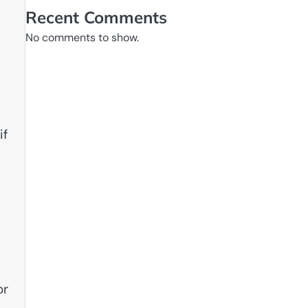
Recent Comments
No comments to show.
if
or