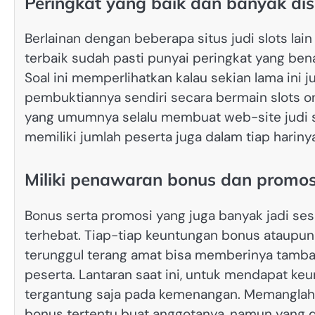
Peringkat yang baik dan banyak di
Berlainan dengan beberapa situs judi slots lai
terbaik sudah pasti punyai peringkat yang bena
Soal ini memperlihatkan kalau sekian lama ini 
pembuktiannya sendiri secara bermain slots onli
yang umumnya selalu membuat web-site judi slo
memiliki jumlah peserta juga dalam tiap hariny
Miliki penawaran bonus dan promo
Bonus serta promosi yang juga banyak jadi sesu
terhebat. Tiap-tiap keuntungan bonus ataupun 
terunggul terang amat bisa memberinya tamb
peserta. Lantaran saat ini, untuk mendapat ke
tergantung saja pada kemenangan. Memanglah be
bonus tertentu buat anggotanya, namun yang di