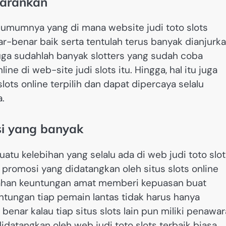
sarankan
n umumnya yang di mana website judi toto slots
r-benar baik serta tentulah terus banyak dianjurka
juga sudahlah banyak slotters yang sudah coba
ne di web-site judi slots itu. Hingga, hal itu juga
ts online terpilih dan dapat dipercaya selalu
a.
si yang banyak
atu kelebihan yang selalu ada di web judi toto slo
promosi yang didatangkan oleh situs slots online
ahan keuntungan amat memberi kepuasan buat
untungan tiap pemain lantas tidak harus hanya
nar kalau tiap situs slots lain pun miliki penawa
datangkan oleh web judi toto slots terbaik biasa