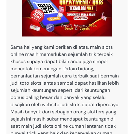
Sama hal yang kami berikan di atas, main slots
online masih memerlukan sejumlah trik terbaik
khusus supaya dapat bikin anda juga simpel
mencetak kemenangan. Di lain bidang,
pemanfaatan sejumlah cara terbaik saat bermain
judi toto slots lantas sampai dapat hasilkan lebih
sejumlah keuntungan seperti dari keuntungan
bonus paling besar dan banyak yang selalu
disajikan oleh website judi slots dapat dipercaya.
Masih banyak dari sebagian orang slotters yang
sejauh ini masih sukar mendapat keuntungan di
saat main judi slots online cuman lantaran tidak
punyai trick yang baik dan kebanyakan cuman