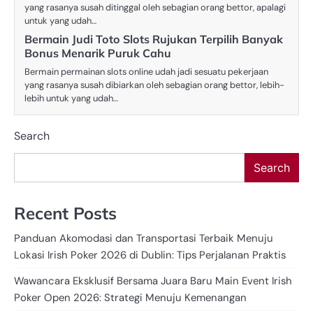
yang rasanya susah ditinggal oleh sebagian orang bettor, apalagi
untuk yang udah…
Bermain Judi Toto Slots Rujukan Terpilih Banyak
Bonus Menarik Puruk Cahu
Bermain permainan slots online udah jadi sesuatu pekerjaan
yang rasanya susah dibiarkan oleh sebagian orang bettor, lebih-
lebih untuk yang udah…
Search
Search
Recent Posts
Panduan Akomodasi dan Transportasi Terbaik Menuju
Lokasi Irish Poker 2026 di Dublin: Tips Perjalanan Praktis
Wawancara Eksklusif Bersama Juara Baru Main Event Irish
Poker Open 2026: Strategi Menuju Kemenangan