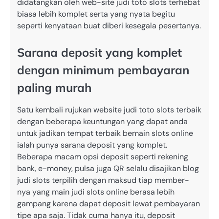
didatangkan oleh web-site judi toto slots terhebat
biasa lebih komplet serta yang nyata begitu
seperti kenyataan buat diberi kesegala pesertanya.
Sarana deposit yang komplet
dengan minimum pembayaran
paling murah
Satu kembali rujukan website judi toto slots terbaik
dengan beberapa keuntungan yang dapat anda
untuk jadikan tempat terbaik bemain slots online
ialah punya sarana deposit yang komplet.
Beberapa macam opsi deposit seperti rekening
bank, e-money, pulsa juga QR selalu disajikan blog
judi slots terpilih dengan maksud tiap member-
nya yang main judi slots online berasa lebih
gampang karena dapat deposit lewat pembayaran
tipe apa saja. Tidak cuma hanya itu, deposit