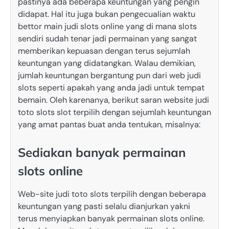
pastinya ada beberapa keuntungan yang pengin
didapat. Hal itu juga bukan pengecualian waktu
bettor main judi slots online yang di mana slots
sendiri sudah tenar jadi permainan yang sangat
memberikan kepuasan dengan terus sejumlah
keuntungan yang didatangkan. Walau demikian,
jumlah keuntungan bergantung pun dari web judi
slots seperti apakah yang anda jadi untuk tempat
bemain. Oleh karenanya, berikut saran website judi
toto slots slot terpilih dengan sejumlah keuntungan
yang amat pantas buat anda tentukan, misalnya:
Sediakan banyak permainan
slots online
Web-site judi toto slots terpilih dengan beberapa
keuntungan yang pasti selalu dianjurkan yakni
terus menyiapkan banyak permainan slots online.