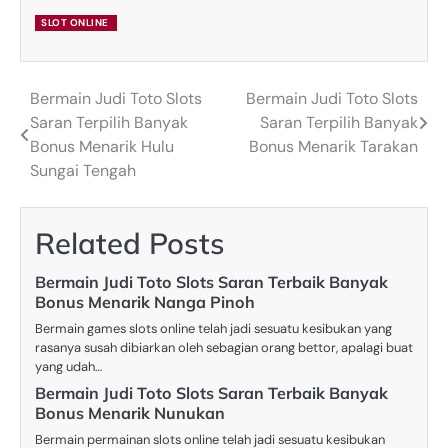
SLOT ONLINE
Bermain Judi Toto Slots
Bermain Judi Toto Slots
Post
Saran Terpilih Banyak
Saran Terpilih Banyak
navigation
Bonus Menarik Hulu
Bonus Menarik Tarakan
Sungai Tengah
Related Posts
Bermain Judi Toto Slots Saran Terbaik Banyak
Bonus Menarik Nanga Pinoh
Bermain games slots online telah jadi sesuatu kesibukan yang
rasanya susah dibiarkan oleh sebagian orang bettor, apalagi buat
yang udah…
Bermain Judi Toto Slots Saran Terbaik Banyak
Bonus Menarik Nunukan
Bermain permainan slots online telah jadi sesuatu kesibukan