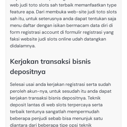
web judi toto slots sah terbaik memanfaatkan type
feature apa. Dari membuka web-site judi toto slots
sah itu, untuk seterusnya anda dapat tentukan saja
menu daftar dengan isikan bermacam data diri di
form registrasi account di formulir registrasi yang
faksi website judi slots online udah datangkan
didalamnya.
Kerjakan transaksi bisnis
depositnya
Selesai usai anda kerjakan registrasi serta sudah
peroleh akun-nya, untuk sesudah itu anda dapat
kerjakan transaksi bisnis depositnya. Teknik
deposit lantas di web slots terpercaya serta
terbaik tentunya sangatlah mempermudah
beberapa penjudi sebab bisa menunjuk satu
diantara dari beberapa tipe opsi teknik