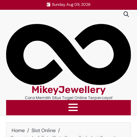
Skip
Sunday, Aug 09, 2026
to
content
MikeyJewellery
Cara Memilih Situs Togel Online Terpercaya!
Home
Slot Online