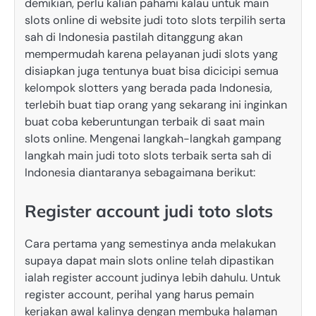
demikian, perlu kalian pahami kalau untuk main
slots online di website judi toto slots terpilih serta
sah di Indonesia pastilah ditanggung akan
mempermudah karena pelayanan judi slots yang
disiapkan juga tentunya buat bisa dicicipi semua
kelompok slotters yang berada pada Indonesia,
terlebih buat tiap orang yang sekarang ini inginkan
buat coba keberuntungan terbaik di saat main
slots online. Mengenai langkah-langkah gampang
langkah main judi toto slots terbaik serta sah di
Indonesia diantaranya sebagaimana berikut:
Register account judi toto slots
Cara pertama yang semestinya anda melakukan
supaya dapat main slots online telah dipastikan
ialah register account judinya lebih dahulu. Untuk
register account, perihal yang harus pemain
kerjakan awal kalinya dengan membuka halaman