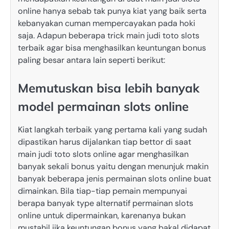
online hanya sebab tak punya kiat yang baik serta
kebanyakan cuman mempercayakan pada hoki
saja. Adapun beberapa trick main judi toto slots
terbaik agar bisa menghasilkan keuntungan bonus
paling besar antara lain seperti berikut:
Memutuskan bisa lebih banyak
model permainan slots online
Kiat langkah terbaik yang pertama kali yang sudah
dipastikan harus dijalankan tiap bettor di saat
main judi toto slots online agar menghasilkan
banyak sekali bonus yaitu dengan menunjuk makin
banyak beberapa jenis permainan slots online buat
dimainkan. Bila tiap-tiap pemain mempunyai
berapa banyak type alternatif permainan slots
online untuk dipermainkan, karenanya bukan
mustahil jika keuntungan bonus yang bakal didapat