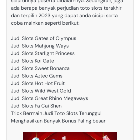
seluruhnya peserta didalamnya. Sedangkan, juga
ada berapa banyak perjudian toto slots terakhir
dan terpilih 2023 yang dapat anda cicipi serta
coba mainkan seperti berikut:
Judi Slots Gates of Olympus
Judi Slots Mahjong Ways
Judi Slots Starlight Princess
Judi Slots Koi Gate
Judi Slots Sweet Bonanza
Judi Slots Aztec Gems
Judi Slots Hot Hot Fruit
Judi Slots Wild West Gold
Judi Slots Great Rhino Megaways
Judi Slots Fa Cai Shen
Trick Bermain Judi Toto Slots Terunggul
Menghasilkan Banyak Bonus Paling besar