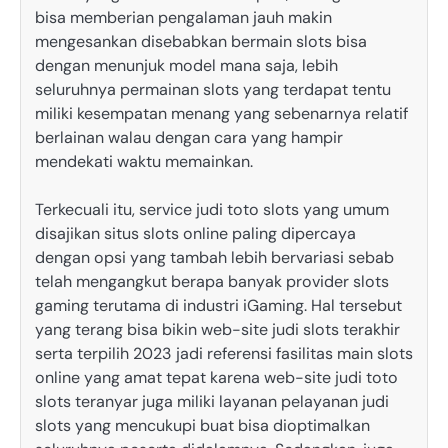
bisa memberian pengalaman jauh makin
mengesankan disebabkan bermain slots bisa
dengan menunjuk model mana saja, lebih
seluruhnya permainan slots yang terdapat tentu
miliki kesempatan menang yang sebenarnya relatif
berlainan walau dengan cara yang hampir
mendekati waktu memainkan.
Terkecuali itu, service judi toto slots yang umum
disajikan situs slots online paling dipercaya
dengan opsi yang tambah lebih bervariasi sebab
telah mengangkut berapa banyak provider slots
gaming terutama di industri iGaming. Hal tersebut
yang terang bisa bikin web-site judi slots terakhir
serta terpilih 2023 jadi referensi fasilitas main slots
online yang amat tepat karena web-site judi toto
slots teranyar juga miliki layanan pelayanan judi
slots yang mencukupi buat bisa dioptimalkan