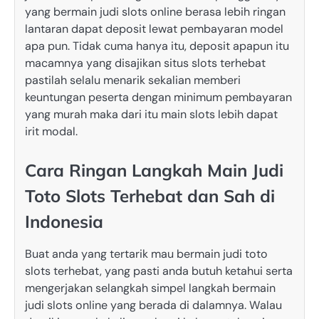
yang bermain judi slots online berasa lebih ringan
lantaran dapat deposit lewat pembayaran model
apa pun. Tidak cuma hanya itu, deposit apapun itu
macamnya yang disajikan situs slots terhebat
pastilah selalu menarik sekalian memberi
keuntungan peserta dengan minimum pembayaran
yang murah maka dari itu main slots lebih dapat
irit modal.
Cara Ringan Langkah Main Judi
Toto Slots Terhebat dan Sah di
Indonesia
Buat anda yang tertarik mau bermain judi toto
slots terhebat, yang pasti anda butuh ketahui serta
mengerjakan selangkah simpel langkah bermain
judi slots online yang berada di dalamnya. Walau