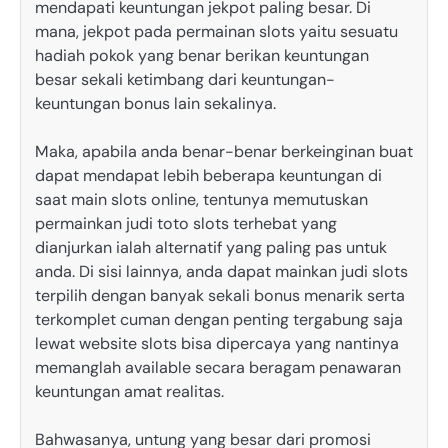
mendapati keuntungan jekpot paling besar. Di
mana, jekpot pada permainan slots yaitu sesuatu
hadiah pokok yang benar berikan keuntungan
besar sekali ketimbang dari keuntungan-
keuntungan bonus lain sekalinya.
Maka, apabila anda benar-benar berkeinginan buat
dapat mendapat lebih beberapa keuntungan di
saat main slots online, tentunya memutuskan
permainkan judi toto slots terhebat yang
dianjurkan ialah alternatif yang paling pas untuk
anda. Di sisi lainnya, anda dapat mainkan judi slots
terpilih dengan banyak sekali bonus menarik serta
terkomplet cuman dengan penting tergabung saja
lewat website slots bisa dipercaya yang nantinya
memanglah available secara beragam penawaran
keuntungan amat realitas.
Bahwasanya, untung yang besar dari promosi