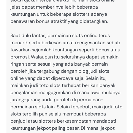
jelas dapat memberinya lebih beberapa
keuntungan untuk beberapa slotters adanya
penawaran bonus atraktif yang didatangkan.
Saat dulu lantas, permainan slots online terus
menarik serta berkesan amat mengesankan sebab
tawarkan sejumlah keuntungan seperti bonus atau
promosi. Walaupun itu seluruhnya dapat semakin
ringan serta sesuai yang ada banyak pemain
peroleh jika tergabung dengan blog judi slots
online yang dapat dipercaya saja. Selain itu,
mainkan judi toto slots terhebat berikan banyak
pengalaman mengagumkan di mana awal mulanya
jarang-jarang anda peroleh di permainan-
permainan slots lain. Selain tersebut, main judi toto
slots terpilih pun selalu membuat beberapa
penjudi atau slotters berkesempatan mendapati
keuntungan jekpot paling besar. Di mana, jekpot