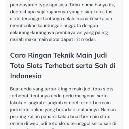
pembayaran type apa saja. Tidak cuma hanya itu,
deposit apa saja ragamnya yang disiapkan situs
slots terunggul tentunya selalu menarik sekalian
memberikan keuntungan anggota dengan
sekurang-kurangnya pembayaran yang paling
murah maka main slots dapat irit modal.
Cara Ringan Teknik Main Judi
Toto Slots Terhebat serta Sah di
Indonesia
Buat anda yang tertarik ingin main judi toto slots
terhebat, tentunya anda perlu mengenal serta
lakukan langkah-langkah simpel teknik bermain
judi slots online yang berada di dalamnya. Namun,
penting kalian pahami kalau buat bermain slots
online di web judi toto slots terunggul serta sah di