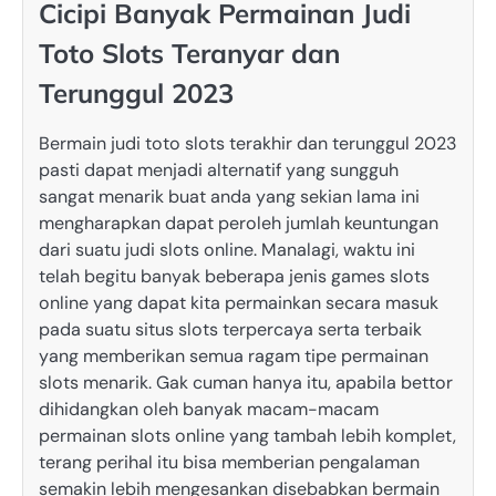
Cicipi Banyak Permainan Judi
Toto Slots Teranyar dan
Terunggul 2023
Bermain judi toto slots terakhir dan terunggul 2023
pasti dapat menjadi alternatif yang sungguh
sangat menarik buat anda yang sekian lama ini
mengharapkan dapat peroleh jumlah keuntungan
dari suatu judi slots online. Manalagi, waktu ini
telah begitu banyak beberapa jenis games slots
online yang dapat kita permainkan secara masuk
pada suatu situs slots terpercaya serta terbaik
yang memberikan semua ragam tipe permainan
slots menarik. Gak cuman hanya itu, apabila bettor
dihidangkan oleh banyak macam-macam
permainan slots online yang tambah lebih komplet,
terang perihal itu bisa memberian pengalaman
semakin lebih mengesankan disebabkan bermain