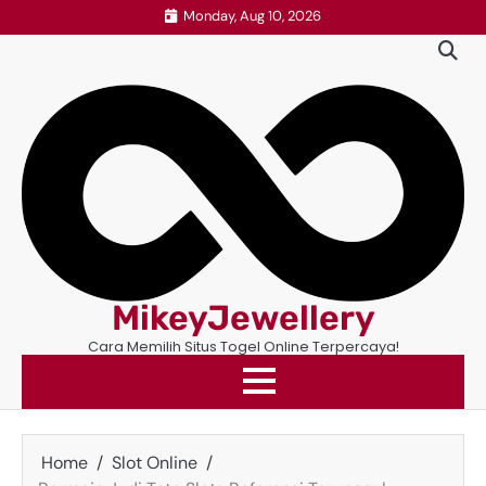
Skip
Monday, Aug 10, 2026
to
content
MikeyJewellery
Cara Memilih Situs Togel Online Terpercaya!
Home
Slot Online