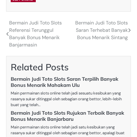
Bermain Judi Toto Slots
Bermain Judi Toto Slots
Post
Referensi Terunggul
Saran Terhebat Banyak
navigation
Banyak Bonus Menarik
Bonus Menarik Sintang
Banjarmasin
Related Posts
Bermain Judi Toto Slots Saran Terpilih Banyak
Bonus Menarik Mahakam Ulu
Main permainan slots online telah jadi sesuatu kesibukan yang
rasanya sukar ditinggal oleh sebagian orang bettor, lebih-lebih
buat yang telah…
Bermain Judi Toto Slots Rujukan Terbaik Banyak
Bonus Menarik Banjarbaru
Main permainan slots online telah jadi satu kesibukan yang
rasanya sukar ditinggal oleh sebagian orang bettor, apalagi buat