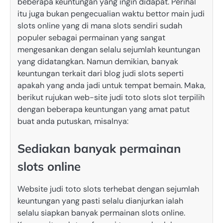
beberapa keuntungan yang ingin didapat. Perihal
itu juga bukan pengecualian waktu bettor main judi
slots online yang di mana slots sendiri sudah
populer sebagai permainan yang sangat
mengesankan dengan selalu sejumlah keuntungan
yang didatangkan. Namun demikian, banyak
keuntungan terkait dari blog judi slots seperti
apakah yang anda jadi untuk tempat bemain. Maka,
berikut rujukan web-site judi toto slots slot terpilih
dengan beberapa keuntungan yang amat patut
buat anda putuskan, misalnya:
Sediakan banyak permainan
slots online
Website judi toto slots terhebat dengan sejumlah
keuntungan yang pasti selalu dianjurkan ialah
selalu siapkan banyak permainan slots online.