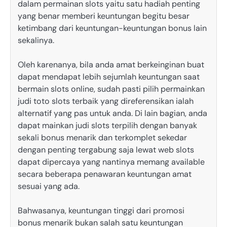
dalam permainan slots yaitu satu hadiah penting
yang benar memberi keuntungan begitu besar
ketimbang dari keuntungan-keuntungan bonus lain
sekalinya.
Oleh karenanya, bila anda amat berkeinginan buat
dapat mendapat lebih sejumlah keuntungan saat
bermain slots online, sudah pasti pilih permainkan
judi toto slots terbaik yang direferensikan ialah
alternatif yang pas untuk anda. Di lain bagian, anda
dapat mainkan judi slots terpilih dengan banyak
sekali bonus menarik dan terkomplet sekedar
dengan penting tergabung saja lewat web slots
dapat dipercaya yang nantinya memang available
secara beberapa penawaran keuntungan amat
sesuai yang ada.
Bahwasanya, keuntungan tinggi dari promosi
bonus menarik bukan salah satu keuntungan