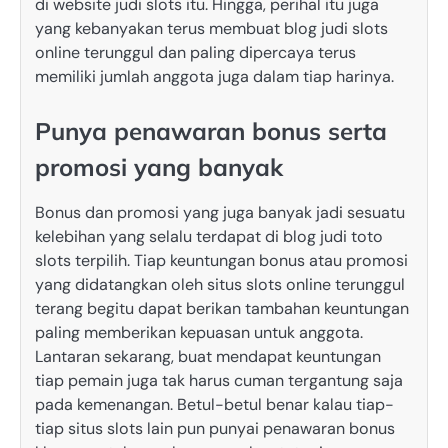
di website judi slots itu. Hingga, perihal itu juga
yang kebanyakan terus membuat blog judi slots
online terunggul dan paling dipercaya terus
memiliki jumlah anggota juga dalam tiap harinya.
Punya penawaran bonus serta
promosi yang banyak
Bonus dan promosi yang juga banyak jadi sesuatu
kelebihan yang selalu terdapat di blog judi toto
slots terpilih. Tiap keuntungan bonus atau promosi
yang didatangkan oleh situs slots online terunggul
terang begitu dapat berikan tambahan keuntungan
paling memberikan kepuasan untuk anggota.
Lantaran sekarang, buat mendapat keuntungan
tiap pemain juga tak harus cuman tergantung saja
pada kemenangan. Betul-betul benar kalau tiap-
tiap situs slots lain pun punyai penawaran bonus