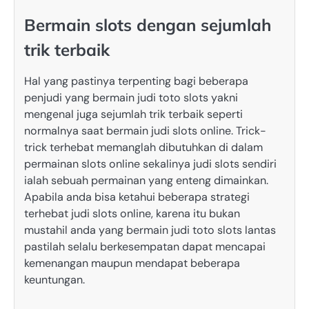
Bermain slots dengan sejumlah
trik terbaik
Hal yang pastinya terpenting bagi beberapa
penjudi yang bermain judi toto slots yakni
mengenal juga sejumlah trik terbaik seperti
normalnya saat bermain judi slots online. Trick-
trick terhebat memanglah dibutuhkan di dalam
permainan slots online sekalinya judi slots sendiri
ialah sebuah permainan yang enteng dimainkan.
Apabila anda bisa ketahui beberapa strategi
terhebat judi slots online, karena itu bukan
mustahil anda yang bermain judi toto slots lantas
pastilah selalu berkesempatan dapat mencapai
kemenangan maupun mendapat beberapa
keuntungan.