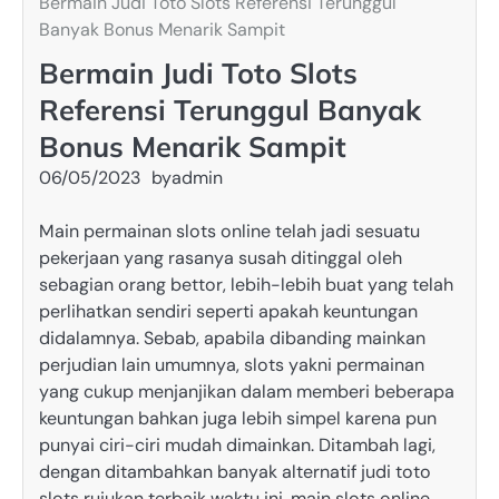
Bermain Judi Toto Slots Referensi Terunggul
Banyak Bonus Menarik Sampit
Bermain Judi Toto Slots
Referensi Terunggul Banyak
Bonus Menarik Sampit
06/05/2023
by
admin
Main permainan slots online telah jadi sesuatu
pekerjaan yang rasanya susah ditinggal oleh
sebagian orang bettor, lebih-lebih buat yang telah
perlihatkan sendiri seperti apakah keuntungan
didalamnya. Sebab, apabila dibanding mainkan
perjudian lain umumnya, slots yakni permainan
yang cukup menjanjikan dalam memberi beberapa
keuntungan bahkan juga lebih simpel karena pun
punyai ciri-ciri mudah dimainkan. Ditambah lagi,
dengan ditambahkan banyak alternatif judi toto
slots rujukan terbaik waktu ini, main slots online