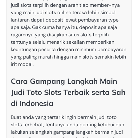
judi slots terpilih dengan arah tiap member-nya
yang main judi slots online terasa lebih simpel
lantaran dapat deposit lewat pembayaran type
apa saja. Gak cuma hanya itu, deposit apa saja
ragamnya yang disajikan situs slots terpilih
tentunya selalu menarik sekalian memberikan
keuntungan peserta dengan minimum pembayaran
yang paling murah hingga main slots semakin lebih
irit modal.
Cara Gampang Langkah Main
Judi Toto Slots Terbaik serta Sah
di Indonesia
Buat anda yang tertarik ingin bermain judi toto
slots terhebat, tentunya anda penting ketahui dan
lakukan selangkah gampang langkah bermain judi