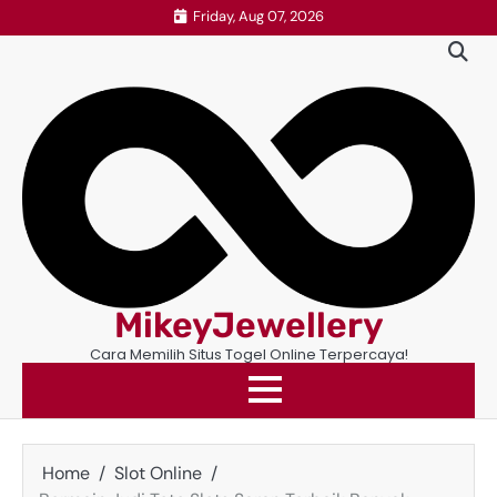
Skip
Friday, Aug 07, 2026
to
content
MikeyJewellery
Cara Memilih Situs Togel Online Terpercaya!
Home
Slot Online