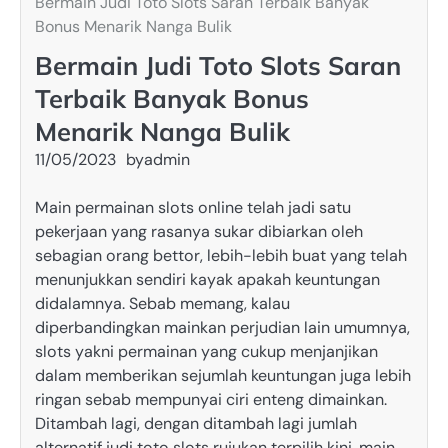
Bermain Judi Toto Slots Saran Terbaik Banyak
Bonus Menarik Nanga Bulik
Bermain Judi Toto Slots Saran
Terbaik Banyak Bonus
Menarik Nanga Bulik
11/05/2023
by
admin
Main permainan slots online telah jadi satu
pekerjaan yang rasanya sukar dibiarkan oleh
sebagian orang bettor, lebih-lebih buat yang telah
menunjukkan sendiri kayak apakah keuntungan
didalamnya. Sebab memang, kalau
diperbandingkan mainkan perjudian lain umumnya,
slots yakni permainan yang cukup menjanjikan
dalam memberikan sejumlah keuntungan juga lebih
ringan sebab mempunyai ciri enteng dimainkan.
Ditambah lagi, dengan ditambah lagi jumlah
alternatif judi toto slots rujukan terpilih kini, main