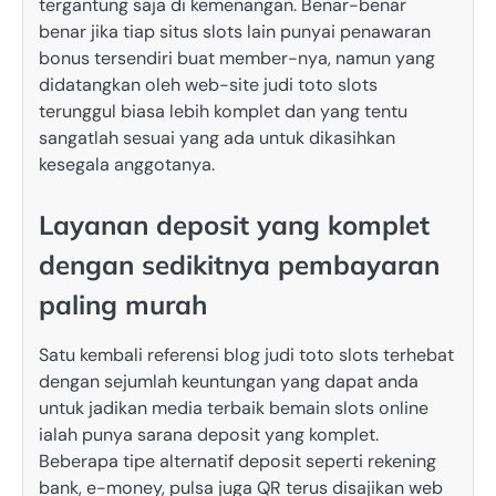
tergantung saja di kemenangan. Benar-benar
benar jika tiap situs slots lain punyai penawaran
bonus tersendiri buat member-nya, namun yang
didatangkan oleh web-site judi toto slots
terunggul biasa lebih komplet dan yang tentu
sangatlah sesuai yang ada untuk dikasihkan
kesegala anggotanya.
Layanan deposit yang komplet
dengan sedikitnya pembayaran
paling murah
Satu kembali referensi blog judi toto slots terhebat
dengan sejumlah keuntungan yang dapat anda
untuk jadikan media terbaik bemain slots online
ialah punya sarana deposit yang komplet.
Beberapa tipe alternatif deposit seperti rekening
bank, e-money, pulsa juga QR terus disajikan web