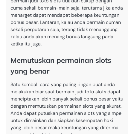
bermain judi toto slots tidaklah cukup dengan
cuma sekali bermain-main saja, terutama jika anda
menarget dapat mendapat beberapa keuntungan
bonus besar. Lantaran, kalau anda bermain cuman
sekali perputaran saja, terang tidak menanggung
kalau anda akan menang bonus langsung pada
ketika itu juga.
Memutuskan permainan slots
yang benar
Satu kembali cara yang paling ringan buat anda
melakukan biar saat bermain judi toto slots dapat
menciptakan lebih banyak sekali bonus besar yaitu
dengan memutuskan permainan slots yang akurat.
Anda dapat putuskan permainan slots yang simpel
untuk dimainkan dan siapkan kesempatan hoki
yang lebih besar maka keuntungan yang diterima