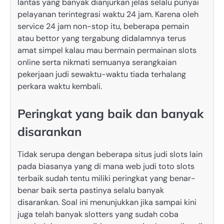
lantas yang banyak dianjurkan jelas selalu punyai
pelayanan terintegrasi waktu 24 jam. Karena oleh
service 24 jam non-stop itu, beberapa pemain
atau bettor yang tergabung didalamnya terus
amat simpel kalau mau bermain permainan slots
online serta nikmati semuanya serangkaian
pekerjaan judi sewaktu-waktu tiada terhalang
perkara waktu kembali.
Peringkat yang baik dan banyak
disarankan
Tidak serupa dengan beberapa situs judi slots lain
pada biasanya yang di mana web judi toto slots
terbaik sudah tentu miliki peringkat yang benar-
benar baik serta pastinya selalu banyak
disarankan. Soal ini menunjukkan jika sampai kini
juga telah banyak slotters yang sudah coba