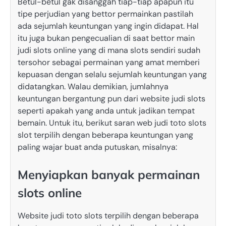
Betul-betul gak disanggah tiap-tiap apapun itu
tipe perjudian yang bettor permainkan pastilah
ada sejumlah keuntungan yang ingin didapat. Hal
itu juga bukan pengecualian di saat bettor main
judi slots online yang di mana slots sendiri sudah
tersohor sebagai permainan yang amat memberi
kepuasan dengan selalu sejumlah keuntungan yang
didatangkan. Walau demikian, jumlahnya
keuntungan bergantung pun dari website judi slots
seperti apakah yang anda untuk jadikan tempat
bemain. Untuk itu, berikut saran web judi toto slots
slot terpilih dengan beberapa keuntungan yang
paling wajar buat anda putuskan, misalnya:
Menyiapkan banyak permainan
slots online
Website judi toto slots terpilih dengan beberapa