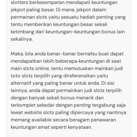
slotters berkesempatan mendapati keuntungan
jekpot paling besar. Di mana, jekpot dalam
permainan slots yaitu sesuatu hadiah penting yang
tentu memberikan keuntungan besar sekali
ketimbang dari keuntungan-keuntungan bonus lain
sekalinya.
Maka, bila anda benar-benar bernafsu buat dapat
mendapatkan lebih beberapa keuntungan di saat
main slots online, tentu memutuskan mainkan judi
toto slots terpilih yang direferensikan yaitu
alternatif yang paling benar untuk anda. Di sisi
lainnya, anda dapat permainkan judi slots terpilih
dengan banyak sekali bonus menarik dan
terkomplet sekedar dengan penting tergabung saja
lewat website slots paling dipercaya yang nantinya
memang available secara beragam penawaran
keuntungan amat seperti kenyataan.