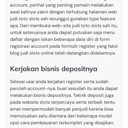
account, perihal yang penting pemain melakukan
awal kalinya yakni dengan terhubung halaman web
judi toto slots sah terunggul gunakan type feature
apa. Dari membuka web-site judi toto slots sah itu,
untuk seterusnya anda dapat putuskan saja menu
daftar dengan isikan beberapa data diri di form
registrasi account pada formulir register yang faksi
blog judi slots online telah datangkan didalamnya.
Kerjakan bisnis depositnya
Selesai usai anda kerjakan register serta sudah
peroleh account-nya, buat sesudah itu anda dapat
melakukan bisnis depositnya. Teknik deposit juga
pada website slots terpercaya serta terbaik tentu
amat mempermudah banyak penjudi karena bisa
memutuskan satu diantara dari beberapa model
opsi cara pembayaran terkomplet yang disajikan.