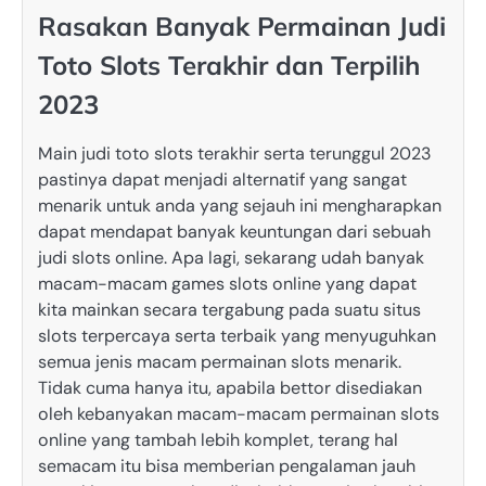
Rasakan Banyak Permainan Judi
Toto Slots Terakhir dan Terpilih
2023
Main judi toto slots terakhir serta terunggul 2023
pastinya dapat menjadi alternatif yang sangat
menarik untuk anda yang sejauh ini mengharapkan
dapat mendapat banyak keuntungan dari sebuah
judi slots online. Apa lagi, sekarang udah banyak
macam-macam games slots online yang dapat
kita mainkan secara tergabung pada suatu situs
slots terpercaya serta terbaik yang menyuguhkan
semua jenis macam permainan slots menarik.
Tidak cuma hanya itu, apabila bettor disediakan
oleh kebanyakan macam-macam permainan slots
online yang tambah lebih komplet, terang hal
semacam itu bisa memberian pengalaman jauh