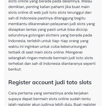
slots online yang berada pada dalamnya. Walau
demikian, penting kalian pahami jika buat main
slots online di web judi toto slots terunggul dan
sah di Indonesia pastinya ditanggung begitu
membantu dikarenakan pelayanan judi slots yang
disiapkan lantas yang pasti untuk bisa dicicip
seluruhnya golongan slotters yang berada pada
Indonesia, terlebih untuk tiap-tiap orang yang
waktu ini inginkan untuk coba keberuntungan
terbaik di saat main slots online. Mengenai
selangkah ringan metode bermain judi toto slots
terhebat dan sah di Indonesia diantaranya seperti
berikut:
Register account judi toto slots
Cara pertama yang semestinya anda kerjakan
supaya dapat bermain slots online sudah tentu
ialah register akun judinya lebih dulu. Buat register