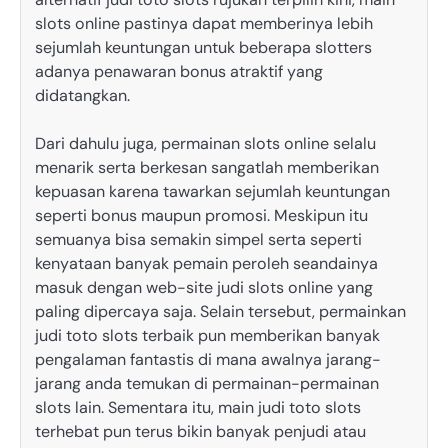
slots online pastinya dapat memberinya lebih
sejumlah keuntungan untuk beberapa slotters
adanya penawaran bonus atraktif yang
didatangkan.
Dari dahulu juga, permainan slots online selalu
menarik serta berkesan sangatlah memberikan
kepuasan karena tawarkan sejumlah keuntungan
seperti bonus maupun promosi. Meskipun itu
semuanya bisa semakin simpel serta seperti
kenyataan banyak pemain peroleh seandainya
masuk dengan web-site judi slots online yang
paling dipercaya saja. Selain tersebut, permainkan
judi toto slots terbaik pun memberikan banyak
pengalaman fantastis di mana awalnya jarang-
jarang anda temukan di permainan-permainan
slots lain. Sementara itu, main judi toto slots
terhebat pun terus bikin banyak penjudi atau