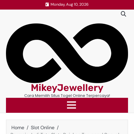
Skip
Monday, Aug 10, 2026
to
content
MikeyJewellery
Cara Memilih Situs Togel Online Terpercaya!
Home
Slot Online