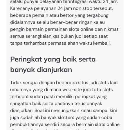
selalu punyai pelayanan terintegrasi waktu 24 jam.
Karenanya pelayanan 24 jam non stop tersebut,
beberapa pemain atau bettor yang tergabung
didalamnya selalu benar-benar ringan kalau
pengin bermain permainan slots online dan nikmati
semua serangkaian kesibukan judi setiap saat
tanpa terhambat permasalahan waktu kembali.
Peringkat yang baik serta
banyak dianjurkan
Tidak serupa dengan beberapa situs judi slots lain
umumnya yang di mana web-site judi toto slots
terhebat sudah pasti memiliki peringkat yang
sangatlah baik serta pastinya terus banyak
dianjurkan. Soal ini menunjukkan kalau sampai kini
juga sudahlah banyak slotters yang sudah coba
pembuktiannya sendiri secara bermain slots online