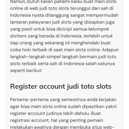
Namun, butuh kalian pahami kalau buat main slots
online di web judi toto slots terunggul dan sah di
Indonesia nyata ditanggung sangat mempermudah
lantaran pelayanan judi slots yang disiapkan juga
yang pasti untuk bisa dicicipi semua kelompok
slotters yang berada di Indonesia, terlebih untuk
tiap orang yang sekarang ini menghendaki buat
coba hoki terbaik di saat main slots online. Adapun
langkah-langkah simpel langkah bermain judi toto
slots terbaik serta sah di Indonesia salah satunya
seperti berikut:
Register account judi toto slots
Pertama-pertama yang semestinya anda kerjakan
agar bisa main slots online sudah dipastikan yakni
register account judinya lebih dahulu. Buat
registrasi account, hal yang penting pemain
melakukan awalnya dengan membuka situs web-