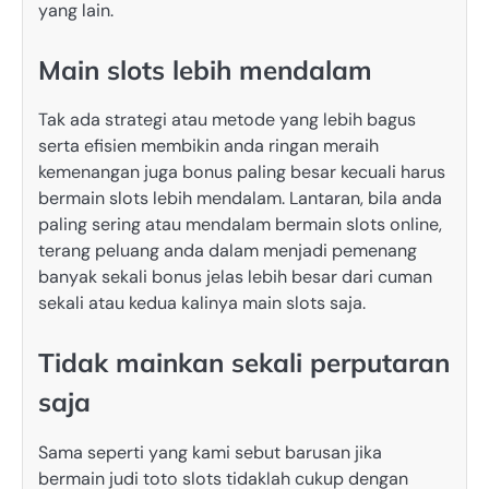
yang lain.
Main slots lebih mendalam
Tak ada strategi atau metode yang lebih bagus
serta efisien membikin anda ringan meraih
kemenangan juga bonus paling besar kecuali harus
bermain slots lebih mendalam. Lantaran, bila anda
paling sering atau mendalam bermain slots online,
terang peluang anda dalam menjadi pemenang
banyak sekali bonus jelas lebih besar dari cuman
sekali atau kedua kalinya main slots saja.
Tidak mainkan sekali perputaran
saja
Sama seperti yang kami sebut barusan jika
bermain judi toto slots tidaklah cukup dengan