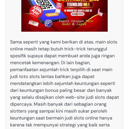
Sama seperti yang kami berikan di atas, main slots
online masih tetap butuh trick-trick terunggul
spesifik supaya dapat membuat anda juga ringan
mencetak kemenangan. Di lain bagian,
pemanfaatan sejumlah trick terpilih di saat main
judi toto slots lantas bahkan juga dapat
mendatangkan lebih sejumlah keuntungan seperti
dari keuntungan bonus paling besar dan banyak
yang selalu disajikan oleh web-site judi slots dapat
dipercaya. Masih banyak dari sebagian orang
slotters yang sampai kini masih sukar peroleh
keuntungan saat bermain judi slots online hanya
karena tak mempunyai strategi yang baik serta