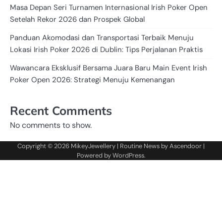
Masa Depan Seri Turnamen Internasional Irish Poker Open
Setelah Rekor 2026 dan Prospek Global
Panduan Akomodasi dan Transportasi Terbaik Menuju
Lokasi Irish Poker 2026 di Dublin: Tips Perjalanan Praktis
Wawancara Eksklusif Bersama Juara Baru Main Event Irish
Poker Open 2026: Strategi Menuju Kemenangan
Recent Comments
No comments to show.
Copyright © 2026
MikeyJewellery
| Routine News by
Ascendoor
|
Powered by
WordPress
.