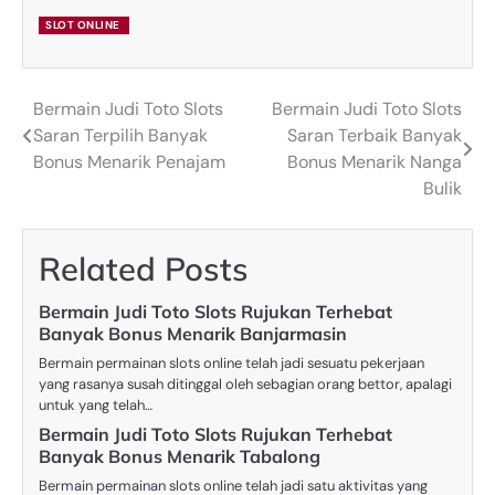
SLOT ONLINE
Bermain Judi Toto Slots
Bermain Judi Toto Slots
Post
Saran Terpilih Banyak
Saran Terbaik Banyak
navigation
Bonus Menarik Penajam
Bonus Menarik Nanga
Bulik
Related Posts
Bermain Judi Toto Slots Rujukan Terhebat
Banyak Bonus Menarik Banjarmasin
Bermain permainan slots online telah jadi sesuatu pekerjaan
yang rasanya susah ditinggal oleh sebagian orang bettor, apalagi
untuk yang telah…
Bermain Judi Toto Slots Rujukan Terhebat
Banyak Bonus Menarik Tabalong
Bermain permainan slots online telah jadi satu aktivitas yang