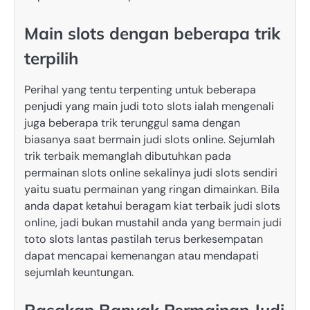
Main slots dengan beberapa trik
terpilih
Perihal yang tentu terpenting untuk beberapa
penjudi yang main judi toto slots ialah mengenali
juga beberapa trik terunggul sama dengan
biasanya saat bermain judi slots online. Sejumlah
trik terbaik memanglah dibutuhkan pada
permainan slots online sekalinya judi slots sendiri
yaitu suatu permainan yang ringan dimainkan. Bila
anda dapat ketahui beragam kiat terbaik judi slots
online, jadi bukan mustahil anda yang bermain judi
toto slots lantas pastilah terus berkesempatan
dapat mencapai kemenangan atau mendapati
sejumlah keuntungan.