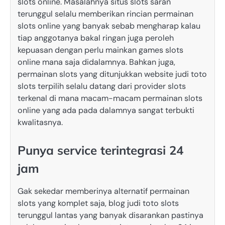
slots online. Masalahnya situs slots saran
terunggul selalu memberikan rincian permainan
slots online yang banyak sebab mengharap kalau
tiap anggotanya bakal ringan juga peroleh
kepuasan dengan perlu mainkan games slots
online mana saja didalamnya. Bahkan juga,
permainan slots yang ditunjukkan website judi toto
slots terpilih selalu datang dari provider slots
terkenal di mana macam-macam permainan slots
online yang ada pada dalamnya sangat terbukti
kwalitasnya.
Punya service terintegrasi 24
jam
Gak sekedar memberinya alternatif permainan
slots yang komplet saja, blog judi toto slots
terunggul lantas yang banyak disarankan pastinya