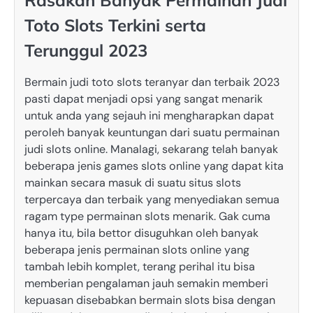
Rasakan Banyak Permainan Judi
Toto Slots Terkini serta
Terunggul 2023
Bermain judi toto slots teranyar dan terbaik 2023
pasti dapat menjadi opsi yang sangat menarik
untuk anda yang sejauh ini mengharapkan dapat
peroleh banyak keuntungan dari suatu permainan
judi slots online. Manalagi, sekarang telah banyak
beberapa jenis games slots online yang dapat kita
mainkan secara masuk di suatu situs slots
terpercaya dan terbaik yang menyediakan semua
ragam type permainan slots menarik. Gak cuma
hanya itu, bila bettor disuguhkan oleh banyak
beberapa jenis permainan slots online yang
tambah lebih komplet, terang perihal itu bisa
memberian pengalaman jauh semakin memberi
kepuasan disebabkan bermain slots bisa dengan