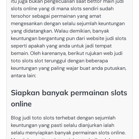
itu juga bukan pengecualian saat bettor main judi
slots online yang di mana slots sendiri sudah
tersohor sebagai permainan yang amat
mengesankan dengan selalu sejumlah keuntungan
yang didatangkan. Walau demikian, banyak
keuntungan bergantung pun dari website judi slots
seperti apakah yang anda untuk jadi tempat
bemain. Oleh karenanya, berikut rujukan web judi
toto slots slot terunggul dengan beberapa
keuntungan yang paling wajar buat anda putuskan,
antara lain:
Siapkan banyak permainan slots
online
Blog judi toto slots terhebat dengan sejumlah
keuntungan yang pasti selalu dianjurkan ialah
selalu menyiapkan banyak permainan slots online.