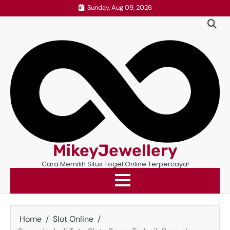
Skip
Sunday, Aug 09, 2026
to
content
MikeyJewellery
Cara Memilih Situs Togel Online Terpercaya!
Home
Slot Online