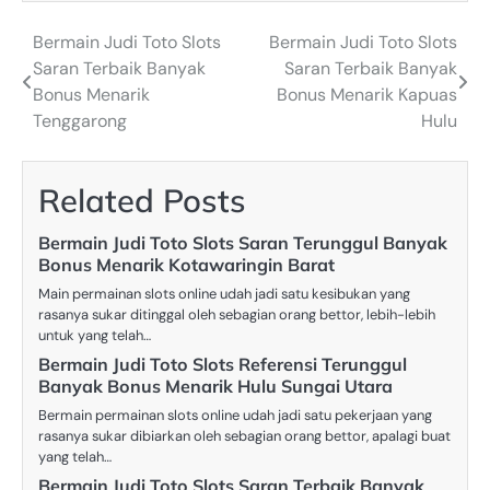
Bermain Judi Toto Slots
Bermain Judi Toto Slots
Post
Saran Terbaik Banyak
Saran Terbaik Banyak
navigation
Bonus Menarik
Bonus Menarik Kapuas
Tenggarong
Hulu
Related Posts
Bermain Judi Toto Slots Saran Terunggul Banyak
Bonus Menarik Kotawaringin Barat
Main permainan slots online udah jadi satu kesibukan yang
rasanya sukar ditinggal oleh sebagian orang bettor, lebih-lebih
untuk yang telah…
Bermain Judi Toto Slots Referensi Terunggul
Banyak Bonus Menarik Hulu Sungai Utara
Bermain permainan slots online udah jadi satu pekerjaan yang
rasanya sukar dibiarkan oleh sebagian orang bettor, apalagi buat
yang telah…
Bermain Judi Toto Slots Saran Terbaik Banyak