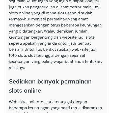
sejumlah keuntungan yang ingin didapat. Soal itu
juga bukan pengecualian di saat bettor main judi
slots online yang di mana slots sendiri sudah
termasyhur menjadi permainan yang amat
mengesankan dengan terus beberapa keuntungan
yang didatangkan. Walau demikian, jumlah
keuntungan bergantung dari website judi slots
seperti apakah yang anda untuk jadi tempat
bemain. Untuk itu, berikut rujukan web-site judi
toto slots slot terunggul dengan sejumlah
keuntungan yang paling wajar buat anda tentukan,
misalnya:
Sediakan banyak permainan
slots online
Web-site judi toto slots terunggul dengan
beberapa keuntungan yang pasti terus disarankan