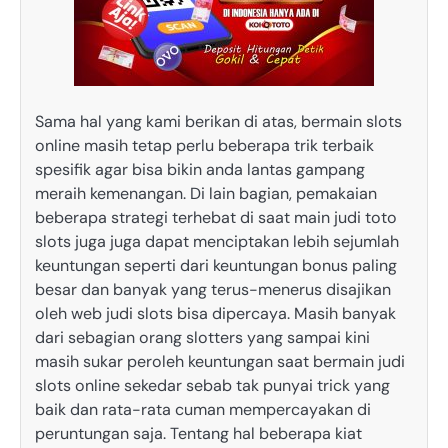
Sama hal yang kami berikan di atas, bermain slots
online masih tetap perlu beberapa trik terbaik
spesifik agar bisa bikin anda lantas gampang
meraih kemenangan. Di lain bagian, pemakaian
beberapa strategi terhebat di saat main judi toto
slots juga juga dapat menciptakan lebih sejumlah
keuntungan seperti dari keuntungan bonus paling
besar dan banyak yang terus-menerus disajikan
oleh web judi slots bisa dipercaya. Masih banyak
dari sebagian orang slotters yang sampai kini
masih sukar peroleh keuntungan saat bermain judi
slots online sekedar sebab tak punyai trick yang
baik dan rata-rata cuman mempercayakan di
peruntungan saja. Tentang hal beberapa kiat