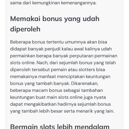
sama dari kemungkinan kemenangannya.
Memakai bonus yang udah
diperoleh
Beberapa bonus tertentu umumnya akan bisa
didapat banyak penjudi kalau awal kalinya udah
permainkan berapa banyak perputaran permainan
slots online. Nach, dari sejumlah bonus yang telah
diperoleh tersebut pemain atau slotters bisa
memakainya manfaat menciptakan keuntungan
bonus yang tambah banyak. Dikarenakan,
beberapa macam bonus sebagai tambahan
keuntungan buat main slots online juga nyata
dapat mengakibatkan hadirnya sejumlah bonus
yang tambah lebih besar serta menarik yang lain.
Bermain slots lebih mendalam