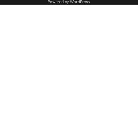
Powered by
WordPress
.