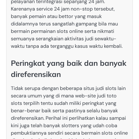
pelayanan terintegrasi sepanjang 24 jam.
Karenanya service 24 jam non-stop tersebut,
banyak pemain atau bettor yang masuk
didalamnya terus sangatlah gampang bila mau
bermain permainan slots online serta nikmati
semuanya serangkaian aktivitas judi sewaktu-
waktu tanpa ada terganggu kasus waktu kembali.
Peringkat yang baik dan banyak
direferensikan
Tidak serupa dengan beberapa situs judi slots lain
secara umum yang di mana web-site judi toto
slots terpilih tentu sudah miliki peringkat yang
benar-benar baik serta pastinya selalu banyak
direferensikan. Perihal ini perlihatkan kalau sampai
kini juga telah banyak slotters yang udah coba
pembuktiannya sendiri secara bermain slots online