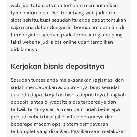
web judi toto slots sah terhebat memanfaatkan
type feature apa. Dari terhubung web judi toto
slots sah itu, buat sesudah itu anda dapat tentukan
saja menu daftar dengan isi bermacam data diri di
form register account pada formulir register yang
faksi website judi slots online udah tampilkan
didalamnya.
Kerjakan bisnis depositnya
Sesudah tuntas anda melaksanakan registrasi dan
sudah mendapatkan account-nya, buat sesudah
itu anda dapat kerjakan bisnis depositnya. Langkah
deposit lantas di website slots terpercaya dan
terbaik tentunya amat mempermudah beberapa
penjudi sebab bisa pilih satu diantaranya dari
beberapa macam opsi sistem pembayaran
terkomplet yang disajikan. Pastikan saat melakukan