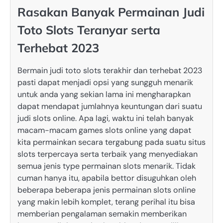
Rasakan Banyak Permainan Judi
Toto Slots Teranyar serta
Terhebat 2023
Bermain judi toto slots terakhir dan terhebat 2023
pasti dapat menjadi opsi yang sungguh menarik
untuk anda yang sekian lama ini mengharapkan
dapat mendapat jumlahnya keuntungan dari suatu
judi slots online. Apa lagi, waktu ini telah banyak
macam-macam games slots online yang dapat
kita permainkan secara tergabung pada suatu situs
slots terpercaya serta terbaik yang menyediakan
semua jenis type permainan slots menarik. Tidak
cuman hanya itu, apabila bettor disuguhkan oleh
beberapa beberapa jenis permainan slots online
yang makin lebih komplet, terang perihal itu bisa
memberian pengalaman semakin memberikan