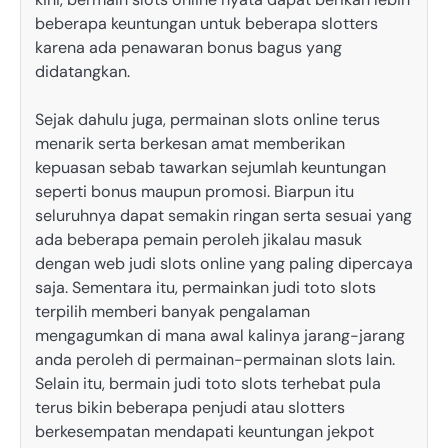
beberapa keuntungan untuk beberapa slotters
karena ada penawaran bonus bagus yang
didatangkan.
Sejak dahulu juga, permainan slots online terus
menarik serta berkesan amat memberikan
kepuasan sebab tawarkan sejumlah keuntungan
seperti bonus maupun promosi. Biarpun itu
seluruhnya dapat semakin ringan serta sesuai yang
ada beberapa pemain peroleh jikalau masuk
dengan web judi slots online yang paling dipercaya
saja. Sementara itu, permainkan judi toto slots
terpilih memberi banyak pengalaman
mengagumkan di mana awal kalinya jarang-jarang
anda peroleh di permainan-permainan slots lain.
Selain itu, bermain judi toto slots terhebat pula
terus bikin beberapa penjudi atau slotters
berkesempatan mendapati keuntungan jekpot