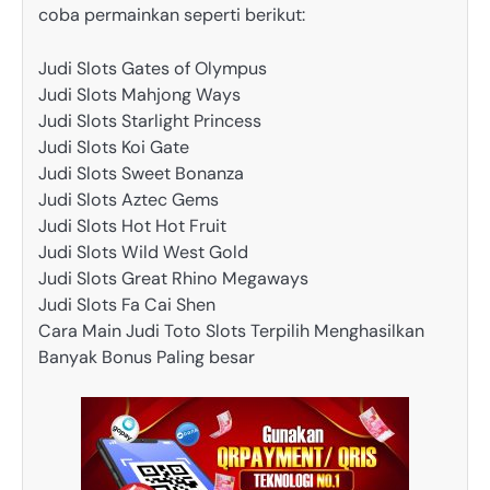
coba permainkan seperti berikut:
Judi Slots Gates of Olympus
Judi Slots Mahjong Ways
Judi Slots Starlight Princess
Judi Slots Koi Gate
Judi Slots Sweet Bonanza
Judi Slots Aztec Gems
Judi Slots Hot Hot Fruit
Judi Slots Wild West Gold
Judi Slots Great Rhino Megaways
Judi Slots Fa Cai Shen
Cara Main Judi Toto Slots Terpilih Menghasilkan
Banyak Bonus Paling besar