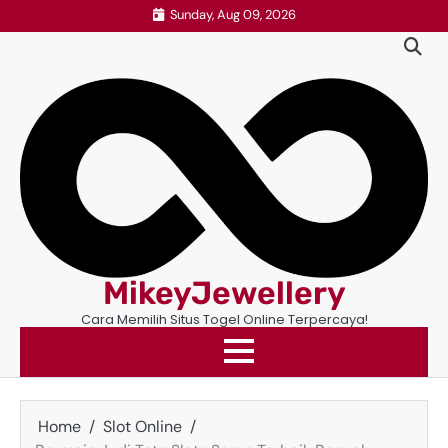
Skip
Sunday, Aug 09, 2026
to
content
MikeyJewellery
Cara Memilih Situs Togel Online Terpercaya!
Home
Slot Online