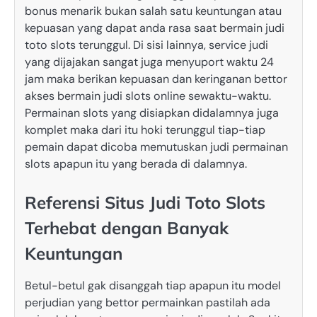
bonus menarik bukan salah satu keuntungan atau
kepuasan yang dapat anda rasa saat bermain judi
toto slots terunggul. Di sisi lainnya, service judi
yang dijajakan sangat juga menyuport waktu 24
jam maka berikan kepuasan dan keringanan bettor
akses bermain judi slots online sewaktu-waktu.
Permainan slots yang disiapkan didalamnya juga
komplet maka dari itu hoki terunggul tiap-tiap
pemain dapat dicoba memutuskan judi permainan
slots apapun itu yang berada di dalamnya.
Referensi Situs Judi Toto Slots
Terhebat dengan Banyak
Keuntungan
Betul-betul gak disanggah tiap apapun itu model
perjudian yang bettor permainkan pastilah ada