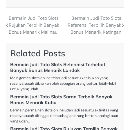
Bermain Judi Toto Slots
Bermain Judi Toto Slots
Post
Rujukan Terpilih Banyak
Referensi Terpilih Banyak
navigation
Bonus Menarik Malinau
Bonus Menarik Katingan
Related Posts
Bermain Judi Toto Slots Referensi Terhebat
Banyak Bonus Menarik Landak
Main games slots online telah jadi sesuatu kesibukan yang
rasanya susah dibiarkan oleh sebagian orang bettor, lebih-lebih
untuk yang udah…
Bermain Judi Toto Slots Saran Terbaik Banyak
Bonus Menarik Kubu
Bermain permainan slots online udah jadi sesuatu aktivitas yang
rasanya susah ditinggal oleh sebagian orang bettor, apalagi buat
yang udah…
Bermain Judi Toto Slots Rujukan Terpilih Banyak