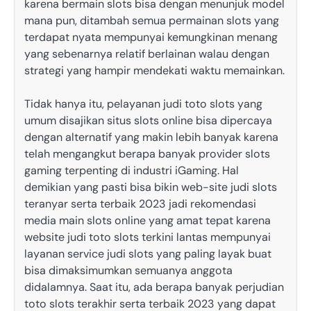
karena bermain slots bisa dengan menunjuk model
mana pun, ditambah semua permainan slots yang
terdapat nyata mempunyai kemungkinan menang
yang sebenarnya relatif berlainan walau dengan
strategi yang hampir mendekati waktu memainkan.
Tidak hanya itu, pelayanan judi toto slots yang
umum disajikan situs slots online bisa dipercaya
dengan alternatif yang makin lebih banyak karena
telah mengangkut berapa banyak provider slots
gaming terpenting di industri iGaming. Hal
demikian yang pasti bisa bikin web-site judi slots
teranyar serta terbaik 2023 jadi rekomendasi
media main slots online yang amat tepat karena
website judi toto slots terkini lantas mempunyai
layanan service judi slots yang paling layak buat
bisa dimaksimumkan semuanya anggota
didalamnya. Saat itu, ada berapa banyak perjudian
toto slots terakhir serta terbaik 2023 yang dapat