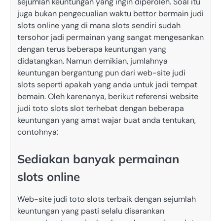
sejumlah keuntungan yang ingin diperoleh. Soal itu
juga bukan pengecualian waktu bettor bermain judi
slots online yang di mana slots sendiri sudah
tersohor jadi permainan yang sangat mengesankan
dengan terus beberapa keuntungan yang
didatangkan. Namun demikian, jumlahnya
keuntungan bergantung pun dari web-site judi
slots seperti apakah yang anda untuk jadi tempat
bemain. Oleh karenanya, berikut referensi website
judi toto slots slot terhebat dengan beberapa
keuntungan yang amat wajar buat anda tentukan,
contohnya:
Sediakan banyak permainan
slots online
Web-site judi toto slots terbaik dengan sejumlah
keuntungan yang pasti selalu disarankan