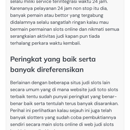
selalu miliki service terintegrasi waktu 24 jam.
Karenanya pelayanan 24 jam non stop itu dia,
banyak pemain atau bettor yang tergabung
didalamnya selalu sangatlah ringan kalau mau
bermain permainan slots online dan nikmati semua
serangkaian aktivitas judi kapan pun tiada
terhalang perkara waktu kembali.
Peringkat yang baik serta
banyak direferensikan
Berlainan dengan beberapa situs judi slots lain
secara umum yang di mana website judi toto slots
terbaik tentu sudah punyai peringkat yang benar-
benar baik serta tentulah terus banyak disarankan.
Perihal ini perlihatkan kalau sejauh ini juga telah
banyak slotters yang sudah coba pembuktiannya
sendiri secara main slots online di web judi slots