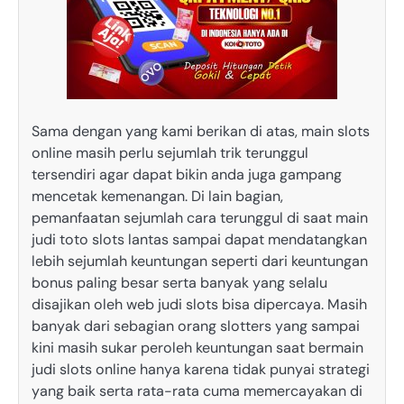
Sama dengan yang kami berikan di atas, main slots
online masih perlu sejumlah trik terunggul
tersendiri agar dapat bikin anda juga gampang
mencetak kemenangan. Di lain bagian,
pemanfaatan sejumlah cara terunggul di saat main
judi toto slots lantas sampai dapat mendatangkan
lebih sejumlah keuntungan seperti dari keuntungan
bonus paling besar serta banyak yang selalu
disajikan oleh web judi slots bisa dipercaya. Masih
banyak dari sebagian orang slotters yang sampai
kini masih sukar peroleh keuntungan saat bermain
judi slots online hanya karena tidak punyai strategi
yang baik serta rata-rata cuma memercayakan di