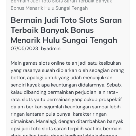
Bermain Judi Toto Slots Saran Terbaik Banyak
Bonus Menarik Hulu Sungai Tengah
Bermain Judi Toto Slots Saran
Terbaik Banyak Bonus
Menarik Hulu Sungai Tengah
07/05/2023
by
admin
Main games slots online telah jadi satu kesibukan
yang rasanya susah dibiarkan oleh sebagian orang
bettor, apalagi untuk yang udah menunjukkan
sendiri kayak apa keuntungan didalamnya. Sebab,
kalau dibanding permainkan perjudian lain rata-
rata, slots yaitu permainan yang cukup prospektif
dalam berikan sejumlah keuntungan sampai lebih
ringan lantaran pula punyai karakter ringan
dimainkan. Manalagi, dengan ditambahkan banyak
opsi judi toto slots saran terpilih saat ini, bermain
slots online tentu dapat berikan lebih beberapa