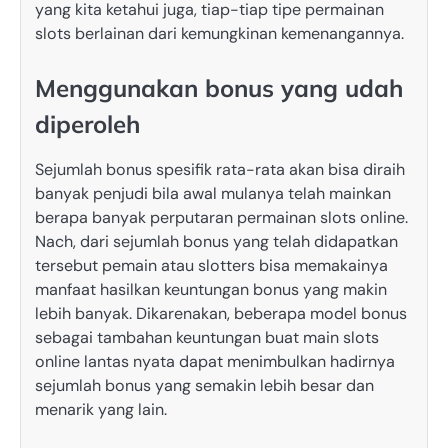
yang kita ketahui juga, tiap-tiap tipe permainan
slots berlainan dari kemungkinan kemenangannya.
Menggunakan bonus yang udah
diperoleh
Sejumlah bonus spesifik rata-rata akan bisa diraih
banyak penjudi bila awal mulanya telah mainkan
berapa banyak perputaran permainan slots online.
Nach, dari sejumlah bonus yang telah didapatkan
tersebut pemain atau slotters bisa memakainya
manfaat hasilkan keuntungan bonus yang makin
lebih banyak. Dikarenakan, beberapa model bonus
sebagai tambahan keuntungan buat main slots
online lantas nyata dapat menimbulkan hadirnya
sejumlah bonus yang semakin lebih besar dan
menarik yang lain.