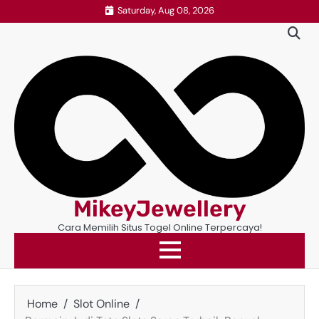
Skip
Saturday, Aug 08, 2026
to
content
MikeyJewellery
Cara Memilih Situs Togel Online Terpercaya!
Home
Slot Online