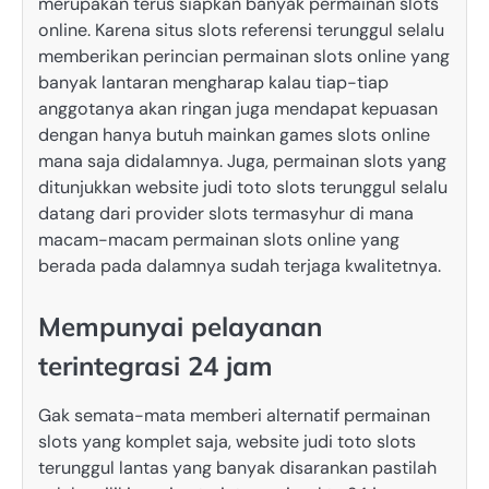
merupakan terus siapkan banyak permainan slots
online. Karena situs slots referensi terunggul selalu
memberikan perincian permainan slots online yang
banyak lantaran mengharap kalau tiap-tiap
anggotanya akan ringan juga mendapat kepuasan
dengan hanya butuh mainkan games slots online
mana saja didalamnya. Juga, permainan slots yang
ditunjukkan website judi toto slots terunggul selalu
datang dari provider slots termasyhur di mana
macam-macam permainan slots online yang
berada pada dalamnya sudah terjaga kwalitetnya.
Mempunyai pelayanan
terintegrasi 24 jam
Gak semata-mata memberi alternatif permainan
slots yang komplet saja, website judi toto slots
terunggul lantas yang banyak disarankan pastilah