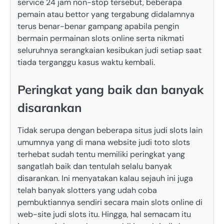
service 24 jam non-stop tersebut, beberapa
pemain atau bettor yang tergabung didalamnya
terus benar-benar gampang apabila pengin
bermain permainan slots online serta nikmati
seluruhnya serangkaian kesibukan judi setiap saat
tiada terganggu kasus waktu kembali.
Peringkat yang baik dan banyak
disarankan
Tidak serupa dengan beberapa situs judi slots lain
umumnya yang di mana website judi toto slots
terhebat sudah tentu memiliki peringkat yang
sangatlah baik dan tentulah selalu banyak
disarankan. Ini menyatakan kalau sejauh ini juga
telah banyak slotters yang udah coba
pembuktiannya sendiri secara main slots online di
web-site judi slots itu. Hingga, hal semacam itu