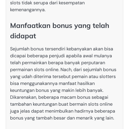
slots tidak serupa dari kesempatan
kemenangannya.
Manfaatkan bonus yang telah
didapat
Sejumlah bonus tersendiri kebanyakan akan bisa
dicapai beberapa penjudi apabila awal mulanya
telah permainkan berapa banyak perputaran
permainan slots online. Nach, dari sejumlah bonus
yang udah diterima tersebut pemain atau slotters
bisa menggunakannya manfaat hasilkan
keuntungan bonus yang makin lebih banyak.
Dikarenakan, beberapa macam bonus sebagai
tambahan keuntungan buat bermain slots online
juga jelas dapat menimbulkan hadirnya beberapa
bonus yang tambah besar dan menarik yang lain.