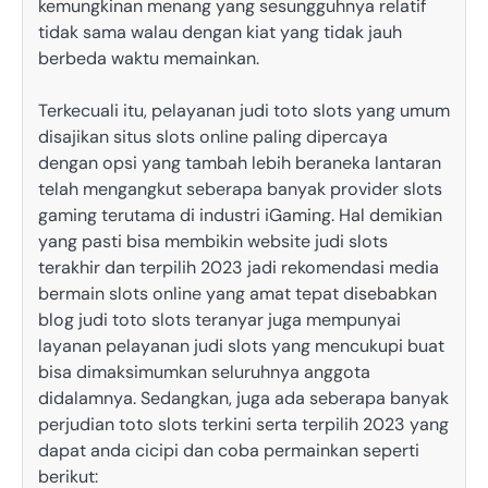
kemungkinan menang yang sesungguhnya relatif
tidak sama walau dengan kiat yang tidak jauh
berbeda waktu memainkan.
Terkecuali itu, pelayanan judi toto slots yang umum
disajikan situs slots online paling dipercaya
dengan opsi yang tambah lebih beraneka lantaran
telah mengangkut seberapa banyak provider slots
gaming terutama di industri iGaming. Hal demikian
yang pasti bisa membikin website judi slots
terakhir dan terpilih 2023 jadi rekomendasi media
bermain slots online yang amat tepat disebabkan
blog judi toto slots teranyar juga mempunyai
layanan pelayanan judi slots yang mencukupi buat
bisa dimaksimumkan seluruhnya anggota
didalamnya. Sedangkan, juga ada seberapa banyak
perjudian toto slots terkini serta terpilih 2023 yang
dapat anda cicipi dan coba permainkan seperti
berikut: