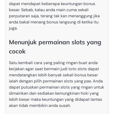
dapat mendapat beberapa keuntungan bonus
besar. Sebab, kalau anda main cuma sekali
perputaran saja, terang tak kan menanggung jika
anda bakal menang bonus langsung di ketika itu
juga.
Menunjuk permainan slots yang
cocok
Satu kembali cara yang paling ringan buat anda
kerjakan agar saat bermain judi toto slots dapat
mendatangkan lebih banyak sekali bonus besar
ialah dengan pilih permainan slots yang pas. Anda
dapat putuskan permainan slots yang ringan untuk
dimainkan dan sediakan kemungkinan hoki yang
lebih besar maka keuntungan yang didapat lantas
akan tidak membikin anda susah.