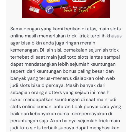
Sama dengan yang kami berikan di atas, main slots
online masih memerlukan trick-trick terpilih khusus
agar bisa bikin anda juga ringan meraih
kemenangan. Di lain sisi, pemakaian sejumlah trick
terhebat di saat main judi toto slots lantas sampai
dapat mendatangkan lebih sejumlah keuntungan
seperti dari keuntungan bonus paling besar dan
banyak yang terus-menerus disiapkan oleh web
judi slots bisa dipercaya. Masih banyak dari
sebagian orang slotters yang sejauh ini masih
sukar mendapatkan keuntungan di saat main judi
slots online cuman lantaran tidak punyai cara yang
baik dan kebanyakan cuma mempercayakan di
peruntungan saja. Akan halnya sejumlah trick main
judi toto slots terbaik supaya dapat menghasilkan