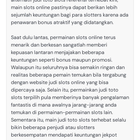
main slots online pastinya dapat berikan lebih
sejumlah keuntungan bagi para slotters karena ada
penawaran bonus atraktif yang didatangkan.
Saat dulu lantas, permainan slots online terus
menarik dan berkesan sangatlah memberi
kepuasan lantaran menjajakan beberapa
keuntungan seperti bonus maupun promosi.
Walaupun itu seluruhnya bisa semakin ringan dan
realitas beberapa pemain temukan bila tergabung
dengan website judi slots online yang bisa
dipercaya saja. Selain itu, permainkan judi toto
slots terpilih pula memberinya banyak pengalaman
fantastis di mana awalnya jarang-jarang anda
temukan di permainan-permainan slots lain.
Sementara itu, main judi toto slots terhebat selalu
bikin beberapa penjudi atau slotters
berkesempatan mendapati keuntungan jekpot