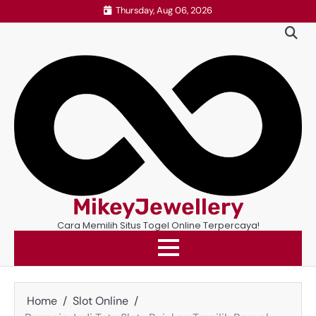
Skip
Thursday, Aug 06, 2026
to
content
MikeyJewellery
Cara Memilih Situs Togel Online Terpercaya!
Home
Slot Online