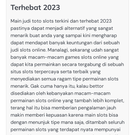
Terhebat 2023
Main judi toto slots terkini dan terhebat 2023
pastinya dapat menjadi alternatif yang sangat
menarik buat anda yang sampai kini mengharap
dapat mendapat banyak keuntungan dari sebuah
judi slots online. Manalagi, sekarang udah sangat
banyak macam-macam games slots online yang
dapat kita permainkan secara tergabung di sebuah
situs slots terpercaya serta terbaik yang
menyediakan semua ragam tipe permainan slots
menarik. Gak cuma hanya itu, kalau bettor
disediakan oleh kebanyakan macam-macam
permainan slots online yang tambah lebih komplet,
terang hal itu bisa memberian pengalaman jauh
makin memberi kepuasan karena main slots bisa
dengan menunjuk tipe mana saja, ditambah seluruh
permainan slots yang terdapat nyata mempunyai