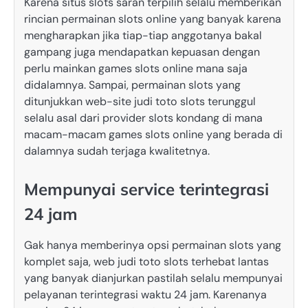
Karena situs slots saran terpilih selalu memberikan
rincian permainan slots online yang banyak karena
mengharapkan jika tiap-tiap anggotanya bakal
gampang juga mendapatkan kepuasan dengan
perlu mainkan games slots online mana saja
didalamnya. Sampai, permainan slots yang
ditunjukkan web-site judi toto slots terunggul
selalu asal dari provider slots kondang di mana
macam-macam games slots online yang berada di
dalamnya sudah terjaga kwalitetnya.
Mempunyai service terintegrasi
24 jam
Gak hanya memberinya opsi permainan slots yang
komplet saja, web judi toto slots terhebat lantas
yang banyak dianjurkan pastilah selalu mempunyai
pelayanan terintegrasi waktu 24 jam. Karenanya