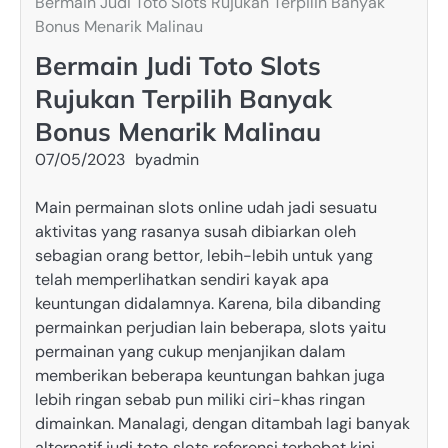
Bermain Judi Toto Slots Rujukan Terpilih Banyak
Bonus Menarik Malinau
Bermain Judi Toto Slots
Rujukan Terpilih Banyak
Bonus Menarik Malinau
07/05/2023
by
admin
Main permainan slots online udah jadi sesuatu
aktivitas yang rasanya susah dibiarkan oleh
sebagian orang bettor, lebih-lebih untuk yang
telah memperlihatkan sendiri kayak apa
keuntungan didalamnya. Karena, bila dibanding
permainkan perjudian lain beberapa, slots yaitu
permainan yang cukup menjanjikan dalam
memberikan beberapa keuntungan bahkan juga
lebih ringan sebab pun miliki ciri-khas ringan
dimainkan. Manalagi, dengan ditambah lagi banyak
alternatif judi toto slots referensi terhebat kini,