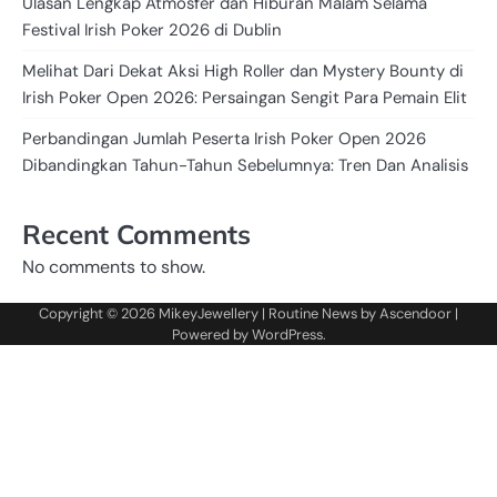
Ulasan Lengkap Atmosfer dan Hiburan Malam Selama
Festival Irish Poker 2026 di Dublin
Melihat Dari Dekat Aksi High Roller dan Mystery Bounty di
Irish Poker Open 2026: Persaingan Sengit Para Pemain Elit
Perbandingan Jumlah Peserta Irish Poker Open 2026
Dibandingkan Tahun-Tahun Sebelumnya: Tren Dan Analisis
Recent Comments
No comments to show.
Copyright © 2026
MikeyJewellery
| Routine News by
Ascendoor
|
Powered by
WordPress
.