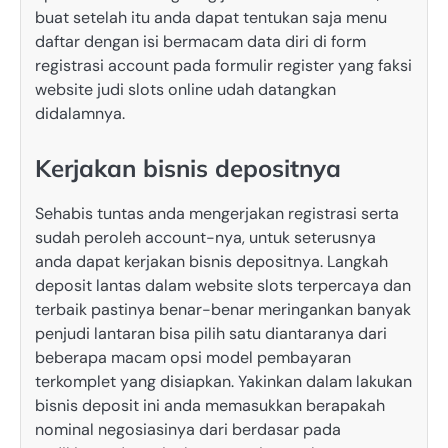
buat setelah itu anda dapat tentukan saja menu
daftar dengan isi bermacam data diri di form
registrasi account pada formulir register yang faksi
website judi slots online udah datangkan
didalamnya.
Kerjakan bisnis depositnya
Sehabis tuntas anda mengerjakan registrasi serta
sudah peroleh account-nya, untuk seterusnya
anda dapat kerjakan bisnis depositnya. Langkah
deposit lantas dalam website slots terpercaya dan
terbaik pastinya benar-benar meringankan banyak
penjudi lantaran bisa pilih satu diantaranya dari
beberapa macam opsi model pembayaran
terkomplet yang disiapkan. Yakinkan dalam lakukan
bisnis deposit ini anda memasukkan berapakah
nominal negosiasinya dari berdasar pada