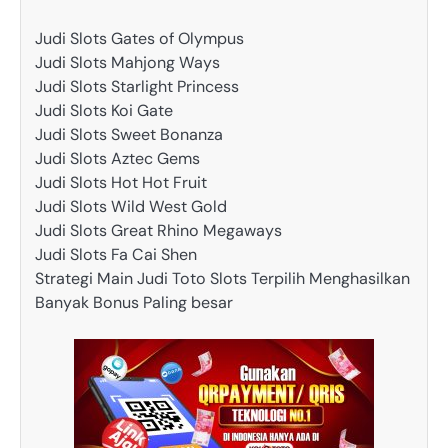
Judi Slots Gates of Olympus
Judi Slots Mahjong Ways
Judi Slots Starlight Princess
Judi Slots Koi Gate
Judi Slots Sweet Bonanza
Judi Slots Aztec Gems
Judi Slots Hot Hot Fruit
Judi Slots Wild West Gold
Judi Slots Great Rhino Megaways
Judi Slots Fa Cai Shen
Strategi Main Judi Toto Slots Terpilih Menghasilkan
Banyak Bonus Paling besar