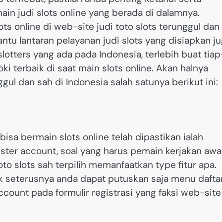
n judi slots online yang berada di dalamnya.
ts online di web-site judi toto slots terunggul dan
tu lantaran pelayanan judi slots yang disiapkan j
lotters yang ada pada Indonesia, terlebih buat tiap
ki terbaik di saat main slots online. Akan halnya
ggul dan sah di Indonesia salah satunya berikut ini:
isa bermain slots online telah dipastikan ialah
gister account, soal yang harus pemain kerjakan awa
o slots sah terpilih memanfaatkan type fitur apa.
tuk seterusnya anda dapat putuskan saja menu dafta
ccount pada formulir registrasi yang faksi web-site