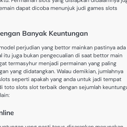
aktu. Permainan slots yang disiapkan didalamnya ju
pemain dapat dicoba menunjuk judi games slots
ih dengan Banyak Keuntungan
u model perjudian yang bettor mainkan pastinya ada
 itu juga bukan pengecualian di saat bettor main
angat termasyhur menjadi permainan yang paling
an yang didatangkan. Walau demikian, jumlahnya
lots seperti apakah yang anda untuk jadi tempat
di toto slots slot terbaik dengan sejumlah keuntung
ain:
nline
keuntungan yang pasti terus disarankan merupakan