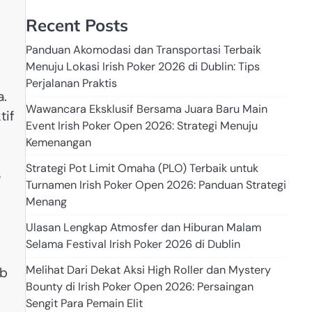
Recent Posts
Panduan Akomodasi dan Transportasi Terbaik
Menuju Lokasi Irish Poker 2026 di Dublin: Tips
Perjalanan Praktis
a.
Wawancara Eksklusif Bersama Juara Baru Main
tif
Event Irish Poker Open 2026: Strategi Menuju
Kemenangan
Strategi Pot Limit Omaha (PLO) Terbaik untuk
s
Turnamen Irish Poker Open 2026: Panduan Strategi
Menang
Ulasan Lengkap Atmosfer dan Hiburan Malam
Selama Festival Irish Poker 2026 di Dublin
Melihat Dari Dekat Aksi High Roller dan Mystery
eb
Bounty di Irish Poker Open 2026: Persaingan
Sengit Para Pemain Elit