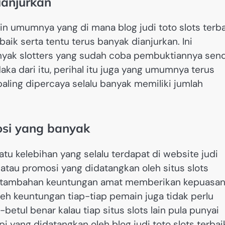
ianjurkan
in umumnya yang di mana blog judi toto slots terb
aik serta tentu terus banyak dianjurkan. Ini
anyak slotters yang sudah coba pembuktiannya send
Maka dari itu, perihal itu juga yang umumnya terus
aling dipercaya selalu banyak memiliki jumlah
si yang banyak
tu kelebihan yang selalu terdapat di website judi
s atau promosi yang didatangkan oleh situs slots
ri tambahan keuntungan amat memberikan kepuasa
leh keuntungan tiap-tiap pemain juga tidak perlu
etul benar kalau tiap situs slots lain pula punyai
 yang didatangkan oleh blog judi toto slots terbai