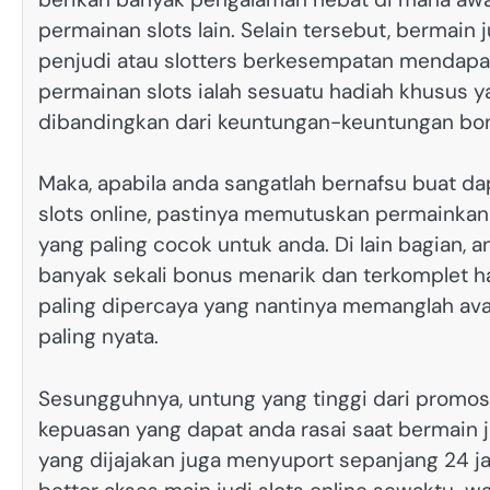
permainan slots lain. Selain tersebut, bermain 
penjudi atau slotters berkesempatan mendapat 
permainan slots ialah sesuatu hadiah khusus 
dibandingkan dari keuntungan-keuntungan bonu
Maka, apabila anda sangatlah bernafsu buat da
slots online, pastinya memutuskan permainkan ju
yang paling cocok untuk anda. Di lain bagian, 
banyak sekali bonus menarik dan terkomplet h
paling dipercaya yang nantinya memanglah av
paling nyata.
Sesungguhnya, untung yang tinggi dari promo
kepuasan yang dapat anda rasai saat bermain judi
yang dijajakan juga menyuport sepanjang 24 