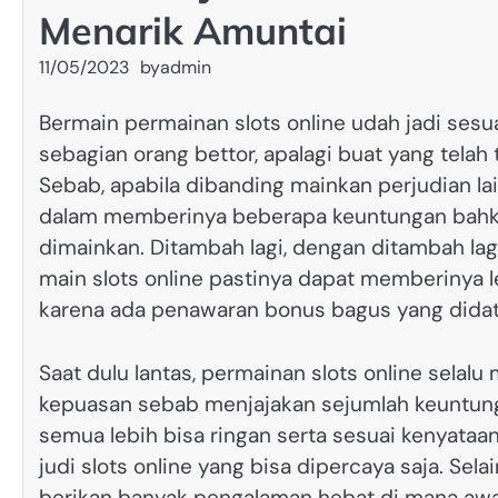
Menarik Amuntai
11/05/2023
by
admin
Bermain permainan slots online udah jadi sesu
sebagian orang bettor, apalagi buat yang tela
Sebab, apabila dibanding mainkan perjudian la
dalam memberinya beberapa keuntungan bahka
dimainkan. Ditambah lagi, dengan ditambah lagi 
main slots online pastinya dapat memberinya 
karena ada penawaran bonus bagus yang dida
Saat dulu lantas, permainan slots online sela
kepuasan sebab menjajakan sejumlah keuntun
semua lebih bisa ringan serta sesuai kenyata
judi slots online yang bisa dipercaya saja. Sela
berikan banyak pengalaman hebat di mana awal