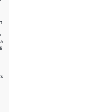
h
a
pa
i
ts