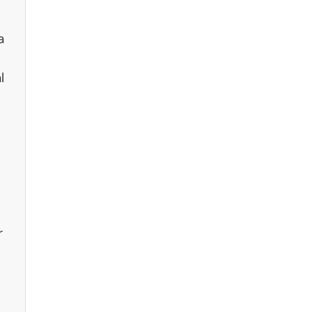
a
l
r