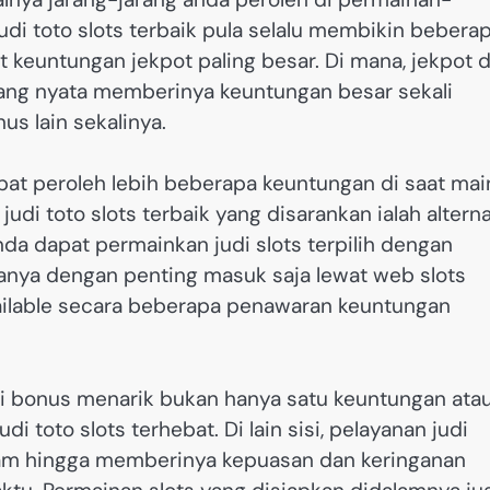
judi toto slots terbaik pula selalu membikin bebera
keuntungan jekpot paling besar. Di mana, jekpot d
yang nyata memberinya keuntungan besar sekali
s lain sekalinya.
pat peroleh lebih beberapa keuntungan di saat mai
di toto slots terbaik yang disarankan ialah alterna
anda dapat permainkan judi slots terpilih dengan
anya dengan penting masuk saja lewat web slots
ailable secara beberapa penawaran keuntungan
si bonus menarik bukan hanya satu keuntungan ata
 toto slots terhebat. Di lain sisi, pelayanan judi
jam hingga memberinya kepuasan dan keringanan