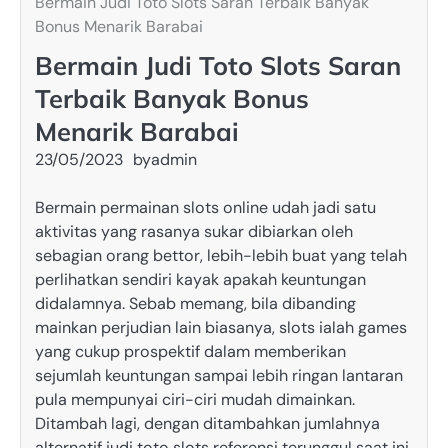
Bermain Judi Toto Slots Saran Terbaik Banyak
Bonus Menarik Barabai
Bermain Judi Toto Slots Saran
Terbaik Banyak Bonus
Menarik Barabai
23/05/2023
by
admin
Bermain permainan slots online udah jadi satu
aktivitas yang rasanya sukar dibiarkan oleh
sebagian orang bettor, lebih-lebih buat yang telah
perlihatkan sendiri kayak apakah keuntungan
didalamnya. Sebab memang, bila dibanding
mainkan perjudian lain biasanya, slots ialah games
yang cukup prospektif dalam memberikan
sejumlah keuntungan sampai lebih ringan lantaran
pula mempunyai ciri-ciri mudah dimainkan.
Ditambah lagi, dengan ditambahkan jumlahnya
alternatif judi toto slots referensi terunggul saat ini,