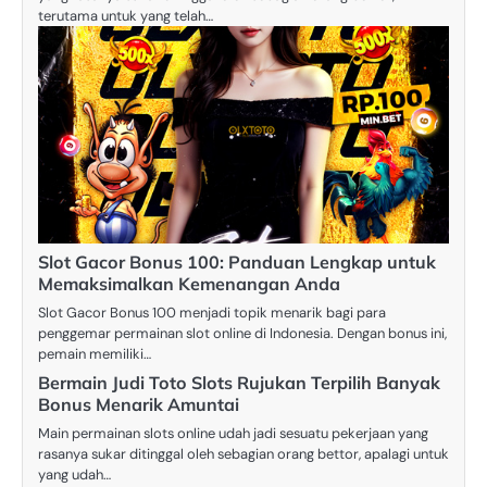
terutama untuk yang telah…
Slot Gacor Bonus 100: Panduan Lengkap untuk
Memaksimalkan Kemenangan Anda
Slot Gacor Bonus 100 menjadi topik menarik bagi para
penggemar permainan slot online di Indonesia. Dengan bonus ini,
pemain memiliki…
Bermain Judi Toto Slots Rujukan Terpilih Banyak
Bonus Menarik Amuntai
Main permainan slots online udah jadi sesuatu pekerjaan yang
rasanya sukar ditinggal oleh sebagian orang bettor, apalagi untuk
yang udah…