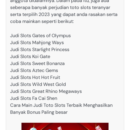
anggota didalamnya. Dalam pada itu, juga ada
seberapa banyak perjudian toto slots teranyar
serta terpilih 2023 yang dapat anda rasakan serta
coba mainkan seperti berikut:
Judi Slots Gates of Olympus
Judi Slots Mahjong Ways
Judi Slots Starlight Princess
Judi Slots Koi Gate
Judi Slots Sweet Bonanza
Judi Slots Aztec Gems
Judi Slots Hot Hot Fruit
Judi Slots Wild West Gold
Judi Slots Great Rhino Megaways
Judi Slots Fa Cai Shen
Cara Main Judi Toto Slots Terbaik Menghasilkan
Banyak Bonus Paling besar