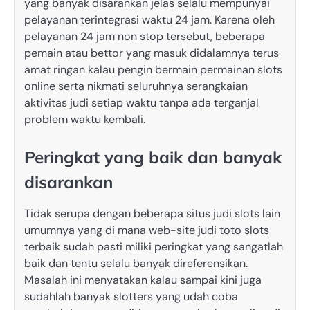
yang banyak disarankan jelas selalu mempunyai
pelayanan terintegrasi waktu 24 jam. Karena oleh
pelayanan 24 jam non stop tersebut, beberapa
pemain atau bettor yang masuk didalamnya terus
amat ringan kalau pengin bermain permainan slots
online serta nikmati seluruhnya serangkaian
aktivitas judi setiap waktu tanpa ada terganjal
problem waktu kembali.
Peringkat yang baik dan banyak
disarankan
Tidak serupa dengan beberapa situs judi slots lain
umumnya yang di mana web-site judi toto slots
terbaik sudah pasti miliki peringkat yang sangatlah
baik dan tentu selalu banyak direferensikan.
Masalah ini menyatakan kalau sampai kini juga
sudahlah banyak slotters yang udah coba