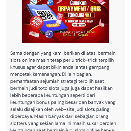
Sama dengan yang kami berikan di atas, bermain
slots online masih tetap perlu trick-trick terpilih
khusus agar dapat bikin anda lantas gampang
mencetak kemenangan. Di lain bagian,
pemanfaatan sejumlah strategi terpilih saat
bermain judi toto slots juga juga dapat hasilkan
lebih beberapa keuntungan seperti dari
keuntungan bonus paling besar dan banyak yang
selalu disajikan oleh web-site judi slots paling
dipercaya. Masih banyak dari sebagian orang
slotters yang sekian lama ini masih sukar peroleh
keuntungan saat bermain judi slots online hanya