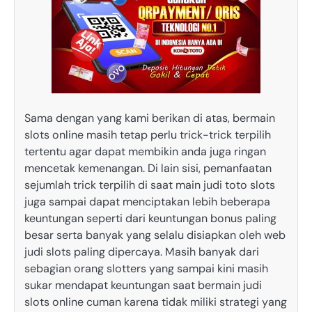
Sama dengan yang kami berikan di atas, bermain
slots online masih tetap perlu trick-trick terpilih
tertentu agar dapat membikin anda juga ringan
mencetak kemenangan. Di lain sisi, pemanfaatan
sejumlah trick terpilih di saat main judi toto slots
juga sampai dapat menciptakan lebih beberapa
keuntungan seperti dari keuntungan bonus paling
besar serta banyak yang selalu disiapkan oleh web
judi slots paling dipercaya. Masih banyak dari
sebagian orang slotters yang sampai kini masih
sukar mendapat keuntungan saat bermain judi
slots online cuman karena tidak miliki strategi yang