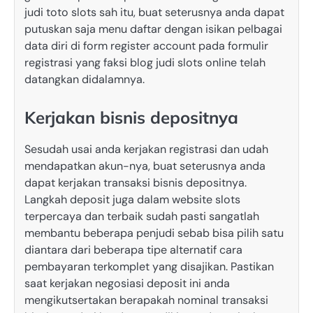
judi toto slots sah itu, buat seterusnya anda dapat
putuskan saja menu daftar dengan isikan pelbagai
data diri di form register account pada formulir
registrasi yang faksi blog judi slots online telah
datangkan didalamnya.
Kerjakan bisnis depositnya
Sesudah usai anda kerjakan registrasi dan udah
mendapatkan akun-nya, buat seterusnya anda
dapat kerjakan transaksi bisnis depositnya.
Langkah deposit juga dalam website slots
terpercaya dan terbaik sudah pasti sangatlah
membantu beberapa penjudi sebab bisa pilih satu
diantara dari beberapa tipe alternatif cara
pembayaran terkomplet yang disajikan. Pastikan
saat kerjakan negosiasi deposit ini anda
mengikutsertakan berapakah nominal transaksi