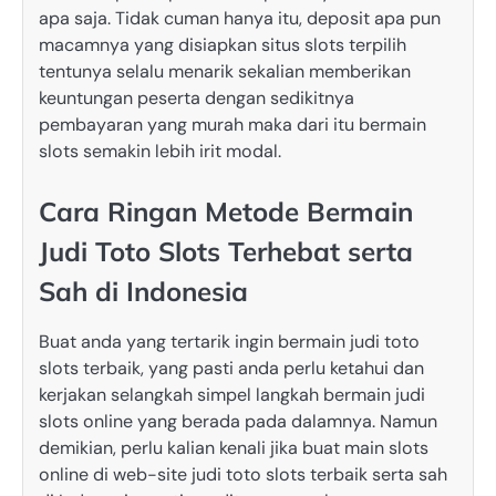
apa saja. Tidak cuman hanya itu, deposit apa pun
macamnya yang disiapkan situs slots terpilih
tentunya selalu menarik sekalian memberikan
keuntungan peserta dengan sedikitnya
pembayaran yang murah maka dari itu bermain
slots semakin lebih irit modal.
Cara Ringan Metode Bermain
Judi Toto Slots Terhebat serta
Sah di Indonesia
Buat anda yang tertarik ingin bermain judi toto
slots terbaik, yang pasti anda perlu ketahui dan
kerjakan selangkah simpel langkah bermain judi
slots online yang berada pada dalamnya. Namun
demikian, perlu kalian kenali jika buat main slots
online di web-site judi toto slots terbaik serta sah