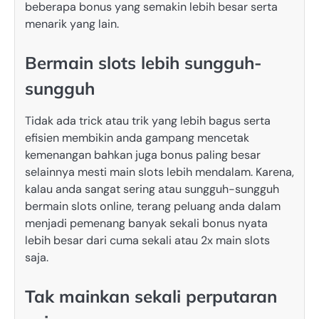
beberapa bonus yang semakin lebih besar serta
menarik yang lain.
Bermain slots lebih sungguh-
sungguh
Tidak ada trick atau trik yang lebih bagus serta
efisien membikin anda gampang mencetak
kemenangan bahkan juga bonus paling besar
selainnya mesti main slots lebih mendalam. Karena,
kalau anda sangat sering atau sungguh-sungguh
bermain slots online, terang peluang anda dalam
menjadi pemenang banyak sekali bonus nyata
lebih besar dari cuma sekali atau 2x main slots
saja.
Tak mainkan sekali perputaran