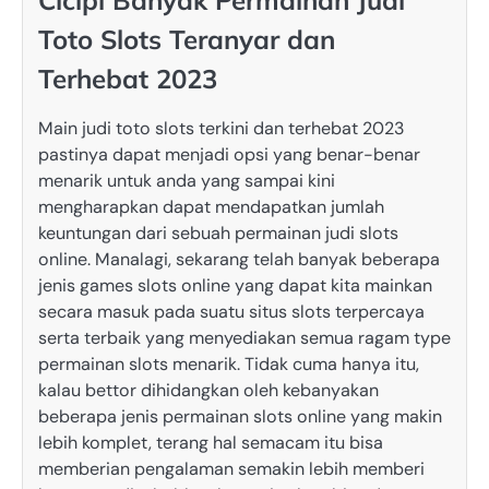
Cicipi Banyak Permainan Judi
Toto Slots Teranyar dan
Terhebat 2023
Main judi toto slots terkini dan terhebat 2023
pastinya dapat menjadi opsi yang benar-benar
menarik untuk anda yang sampai kini
mengharapkan dapat mendapatkan jumlah
keuntungan dari sebuah permainan judi slots
online. Manalagi, sekarang telah banyak beberapa
jenis games slots online yang dapat kita mainkan
secara masuk pada suatu situs slots terpercaya
serta terbaik yang menyediakan semua ragam type
permainan slots menarik. Tidak cuma hanya itu,
kalau bettor dihidangkan oleh kebanyakan
beberapa jenis permainan slots online yang makin
lebih komplet, terang hal semacam itu bisa
memberian pengalaman semakin lebih memberi