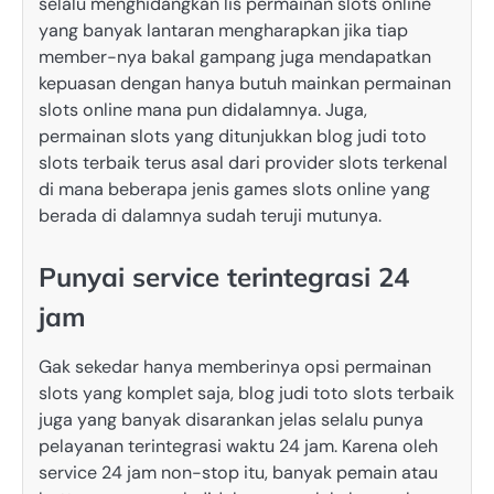
selalu menghidangkan lis permainan slots online
yang banyak lantaran mengharapkan jika tiap
member-nya bakal gampang juga mendapatkan
kepuasan dengan hanya butuh mainkan permainan
slots online mana pun didalamnya. Juga,
permainan slots yang ditunjukkan blog judi toto
slots terbaik terus asal dari provider slots terkenal
di mana beberapa jenis games slots online yang
berada di dalamnya sudah teruji mutunya.
Punyai service terintegrasi 24
jam
Gak sekedar hanya memberinya opsi permainan
slots yang komplet saja, blog judi toto slots terbaik
juga yang banyak disarankan jelas selalu punya
pelayanan terintegrasi waktu 24 jam. Karena oleh
service 24 jam non-stop itu, banyak pemain atau