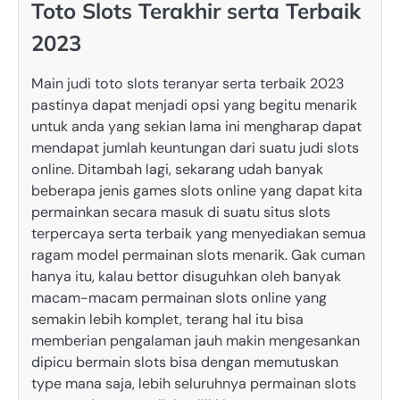
Toto Slots Terakhir serta Terbaik
2023
Main judi toto slots teranyar serta terbaik 2023
pastinya dapat menjadi opsi yang begitu menarik
untuk anda yang sekian lama ini mengharap dapat
mendapat jumlah keuntungan dari suatu judi slots
online. Ditambah lagi, sekarang udah banyak
beberapa jenis games slots online yang dapat kita
permainkan secara masuk di suatu situs slots
terpercaya serta terbaik yang menyediakan semua
ragam model permainan slots menarik. Gak cuman
hanya itu, kalau bettor disuguhkan oleh banyak
macam-macam permainan slots online yang
semakin lebih komplet, terang hal itu bisa
memberian pengalaman jauh makin mengesankan
dipicu bermain slots bisa dengan memutuskan
type mana saja, lebih seluruhnya permainan slots