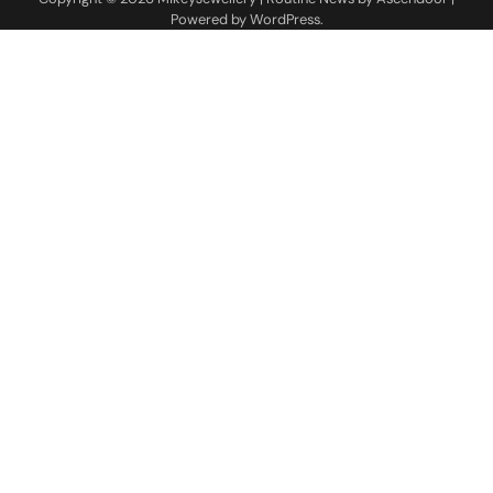
Powered by
WordPress
.