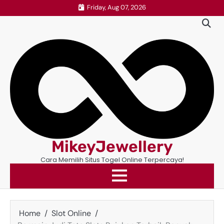
Skip
Friday, Aug 07, 2026
to
content
MikeyJewellery
Cara Memilih Situs Togel Online Terpercaya!
Home
Slot Online