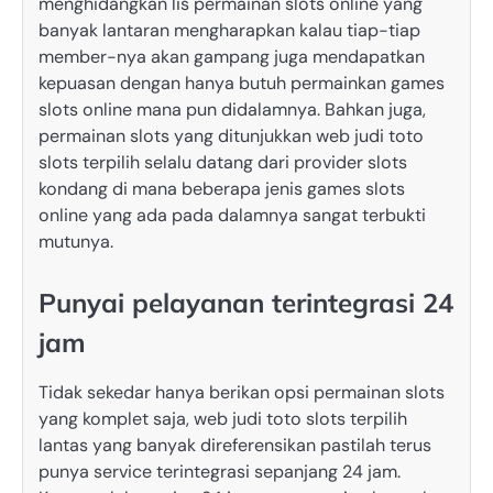
menghidangkan lis permainan slots online yang
banyak lantaran mengharapkan kalau tiap-tiap
member-nya akan gampang juga mendapatkan
kepuasan dengan hanya butuh permainkan games
slots online mana pun didalamnya. Bahkan juga,
permainan slots yang ditunjukkan web judi toto
slots terpilih selalu datang dari provider slots
kondang di mana beberapa jenis games slots
online yang ada pada dalamnya sangat terbukti
mutunya.
Punyai pelayanan terintegrasi 24
jam
Tidak sekedar hanya berikan opsi permainan slots
yang komplet saja, web judi toto slots terpilih
lantas yang banyak direferensikan pastilah terus
punya service terintegrasi sepanjang 24 jam.