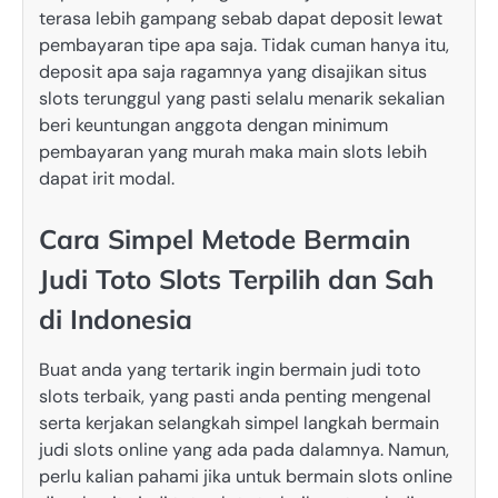
terasa lebih gampang sebab dapat deposit lewat
pembayaran tipe apa saja. Tidak cuman hanya itu,
deposit apa saja ragamnya yang disajikan situs
slots terunggul yang pasti selalu menarik sekalian
beri keuntungan anggota dengan minimum
pembayaran yang murah maka main slots lebih
dapat irit modal.
Cara Simpel Metode Bermain
Judi Toto Slots Terpilih dan Sah
di Indonesia
Buat anda yang tertarik ingin bermain judi toto
slots terbaik, yang pasti anda penting mengenal
serta kerjakan selangkah simpel langkah bermain
judi slots online yang ada pada dalamnya. Namun,
perlu kalian pahami jika untuk bermain slots online