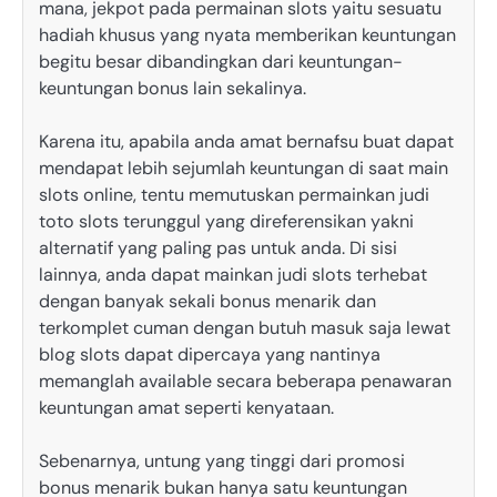
mana, jekpot pada permainan slots yaitu sesuatu
hadiah khusus yang nyata memberikan keuntungan
begitu besar dibandingkan dari keuntungan-
keuntungan bonus lain sekalinya.
Karena itu, apabila anda amat bernafsu buat dapat
mendapat lebih sejumlah keuntungan di saat main
slots online, tentu memutuskan permainkan judi
toto slots terunggul yang direferensikan yakni
alternatif yang paling pas untuk anda. Di sisi
lainnya, anda dapat mainkan judi slots terhebat
dengan banyak sekali bonus menarik dan
terkomplet cuman dengan butuh masuk saja lewat
blog slots dapat dipercaya yang nantinya
memanglah available secara beberapa penawaran
keuntungan amat seperti kenyataan.
Sebenarnya, untung yang tinggi dari promosi
bonus menarik bukan hanya satu keuntungan