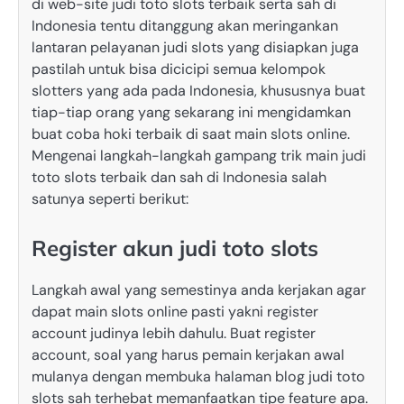
di web-site judi toto slots terbaik serta sah di
Indonesia tentu ditanggung akan meringankan
lantaran pelayanan judi slots yang disiapkan juga
pastilah untuk bisa dicicipi semua kelompok
slotters yang ada pada Indonesia, khususnya buat
tiap-tiap orang yang sekarang ini mengidamkan
buat coba hoki terbaik di saat main slots online.
Mengenai langkah-langkah gampang trik main judi
toto slots terbaik dan sah di Indonesia salah
satunya seperti berikut:
Register akun judi toto slots
Langkah awal yang semestinya anda kerjakan agar
dapat main slots online pasti yakni register
account judinya lebih dahulu. Buat register
account, soal yang harus pemain kerjakan awal
mulanya dengan membuka halaman blog judi toto
slots sah terhebat memanfaatkan tipe feature apa.