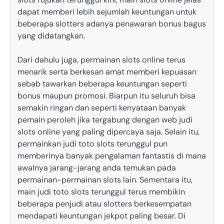
dapat memberi lebih sejumlah keuntungan untuk
beberapa slotters adanya penawaran bonus bagus
yang didatangkan.
Dari dahulu juga, permainan slots online terus
menarik serta berkesan amat memberi kepuasan
sebab tawarkan beberapa keuntungan seperti
bonus maupun promosi. Biarpun itu seluruh bisa
semakin ringan dan seperti kenyataan banyak
pemain peroleh jika tergabung dengan web judi
slots online yang paling dipercaya saja. Selain itu,
permainkan judi toto slots terunggul pun
memberinya banyak pengalaman fantastis di mana
awalnya jarang-jarang anda temukan pada
permainan-permainan slots lain. Sementara itu,
main judi toto slots terunggul terus membikin
beberapa penjudi atau slotters berkesempatan
mendapati keuntungan jekpot paling besar. Di