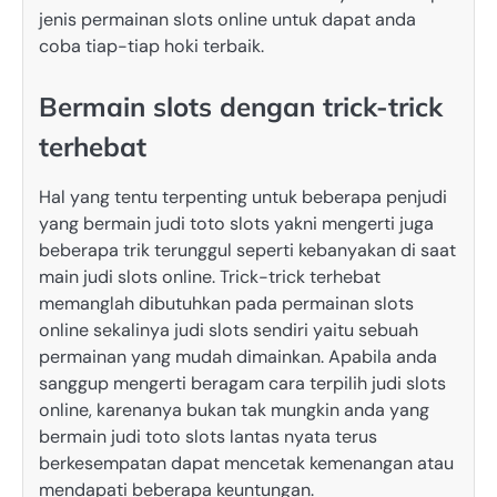
jenis permainan slots online untuk dapat anda
coba tiap-tiap hoki terbaik.
Bermain slots dengan trick-trick
terhebat
Hal yang tentu terpenting untuk beberapa penjudi
yang bermain judi toto slots yakni mengerti juga
beberapa trik terunggul seperti kebanyakan di saat
main judi slots online. Trick-trick terhebat
memanglah dibutuhkan pada permainan slots
online sekalinya judi slots sendiri yaitu sebuah
permainan yang mudah dimainkan. Apabila anda
sanggup mengerti beragam cara terpilih judi slots
online, karenanya bukan tak mungkin anda yang
bermain judi toto slots lantas nyata terus
berkesempatan dapat mencetak kemenangan atau
mendapati beberapa keuntungan.