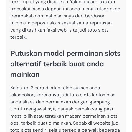
terkomplet yang disiapkan. Yakini dalam lakukan
transaksi bisnis deposit ini anda mengikutsertakan
berapakah nominal bisnisnya dari berdasar
minimum deposit slots sesuai sama keputusan
yang dikasihkan faksi web-site judi toto slots
terbaik.
Putuskan model permainan slots
alternatif terbaik buat anda
mainkan
Kalau ke-2 cara di atas telah sukses anda
laksanakan, karenanya judi toto slots lantas bisa
anda akses dan permainkan dengan gampang.
Untuk mengawalinya, banyak pemain yang pasti
mesti pilih atau tentukan macam permainan slots
opsi terbaik buat dimainkan. Sebab di website judi
toto slots sendiri selalu tersedia banyak beberapa