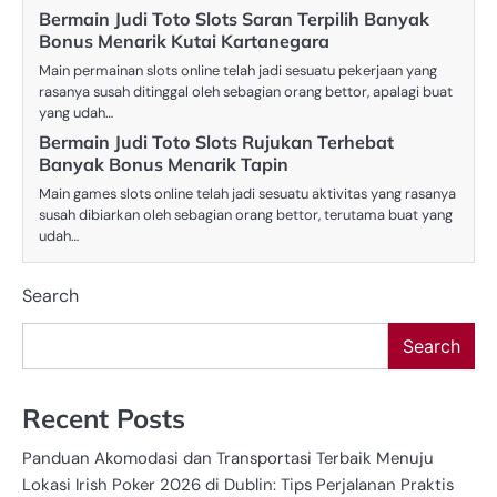
Bermain Judi Toto Slots Saran Terpilih Banyak
Bonus Menarik Kutai Kartanegara
Main permainan slots online telah jadi sesuatu pekerjaan yang
rasanya susah ditinggal oleh sebagian orang bettor, apalagi buat
yang udah…
Bermain Judi Toto Slots Rujukan Terhebat
Banyak Bonus Menarik Tapin
Main games slots online telah jadi sesuatu aktivitas yang rasanya
susah dibiarkan oleh sebagian orang bettor, terutama buat yang
udah…
Search
Search
Recent Posts
Panduan Akomodasi dan Transportasi Terbaik Menuju
Lokasi Irish Poker 2026 di Dublin: Tips Perjalanan Praktis