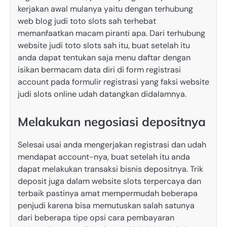
kerjakan awal mulanya yaitu dengan terhubung
web blog judi toto slots sah terhebat
memanfaatkan macam piranti apa. Dari terhubung
website judi toto slots sah itu, buat setelah itu
anda dapat tentukan saja menu daftar dengan
isikan bermacam data diri di form registrasi
account pada formulir registrasi yang faksi website
judi slots online udah datangkan didalamnya.
Melakukan negosiasi depositnya
Selesai usai anda mengerjakan registrasi dan udah
mendapat account-nya, buat setelah itu anda
dapat melakukan transaksi bisnis depositnya. Trik
deposit juga dalam website slots terpercaya dan
terbaik pastinya amat mempermudah beberapa
penjudi karena bisa memutuskan salah satunya
dari beberapa tipe opsi cara pembayaran