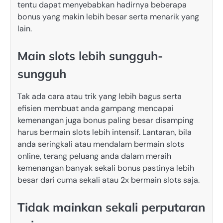
tentu dapat menyebabkan hadirnya beberapa
bonus yang makin lebih besar serta menarik yang
lain.
Main slots lebih sungguh-
sungguh
Tak ada cara atau trik yang lebih bagus serta
efisien membuat anda gampang mencapai
kemenangan juga bonus paling besar disamping
harus bermain slots lebih intensif. Lantaran, bila
anda seringkali atau mendalam bermain slots
online, terang peluang anda dalam meraih
kemenangan banyak sekali bonus pastinya lebih
besar dari cuma sekali atau 2x bermain slots saja.
Tidak mainkan sekali perputaran