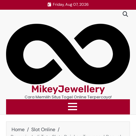
Skip
Friday, Aug 07, 2026
to
content
MikeyJewellery
Cara Memilih Situs Togel Online Terpercaya!
Home
Slot Online