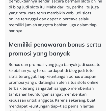
pembuktiannya sendiri secara bermain slots online
di blog judi slots itu. Maka dari itu, perihal itu juga
yang rata-rata terus membikin web judi slots
online terunggul dan dapat dipercaya selalu
memiliki jumlah anggota bahkan juga dalam tiap
harinya.
Memiliki penawaran bonus serta
promosi yang banyak
Bonus dan promosi yang juga banyak jadi sesuatu
kelebihan yang terus terdapat di blog judi toto
slots terunggul. Tiap keuntungan bonus ataupun
promosi yang didatangkan oleh situs slots online
terbaik terang sangatlah sanggup memberikan
tambahan keuntungan sangat memberikan
kepuasan untuk anggota. Karena sekarang, buat
mendapat keuntungan tiap-tiap pemain lantas