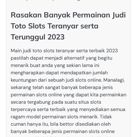
Rasakan Banyak Permainan Judi
Toto Slots Teranyar serta
Terunggul 2023
Main judi toto slots teranyar serta terbaik 2023
pastilah dapat menjadi alternatif yang begitu
menarik buat anda yang sekian lama ini
mengharapkan dapat mendapatkan jumlah
keuntungan dari sebuah judi slots online. Manalagi,
sekarang telah sangat banyak beberapa jenis
permainan slots online yang dapat kita permainkan
secara tergabung pada suatu situs slots
terpercaya serta terbaik yang menyediakan semua
ragam model permainan slots menarik. Tidak
cuman hanya itu, bila bettor disediakan oleh
banyak beberapa jenis permainan slots online