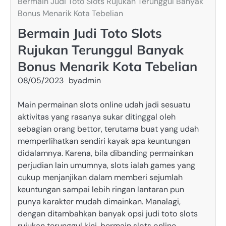
Bermain Judi Toto Slots Rujukan Terunggul Banyak
Bonus Menarik Kota Tebelian
Bermain Judi Toto Slots
Rujukan Terunggul Banyak
Bonus Menarik Kota Tebelian
08/05/2023
by
admin
Main permainan slots online udah jadi sesuatu
aktivitas yang rasanya sukar ditinggal oleh
sebagian orang bettor, terutama buat yang udah
memperlihatkan sendiri kayak apa keuntungan
didalamnya. Karena, bila dibanding permainkan
perjudian lain umumnya, slots ialah games yang
cukup menjanjikan dalam memberi sejumlah
keuntungan sampai lebih ringan lantaran pun
punya karakter mudah dimainkan. Manalagi,
dengan ditambahkan banyak opsi judi toto slots
rujukan terunggul kini, bermain slots online