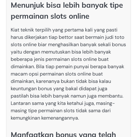
Menunjuk bisa lebih banyak tipe
permainan slots online
Kiat teknik terpilih yang pertama kali yang pasti
harus dikerjakan tiap bettor saat bermain judi toto
slots online biar menghasilkan banyak sekali bonus
yaitu dengan memutuskan bisa lebih banyak
beberapa jenis permainan slots online buat
dimainkan. Bila tiap pemain punyai berapa banyak
macam opsi permainan slots online buat
dimainkan, karenanya bukan tidak bisa kalau
keuntungan bonus yang bakal didapat juga
pastilah bisa lebih banyak namun juga membantu.
Lantaran sama yang kita ketahui juga, masing-
masing tipe permainan slots tidak sama dari
kemungkinan kemenangannya.
Manfaatkan bonus yang telah