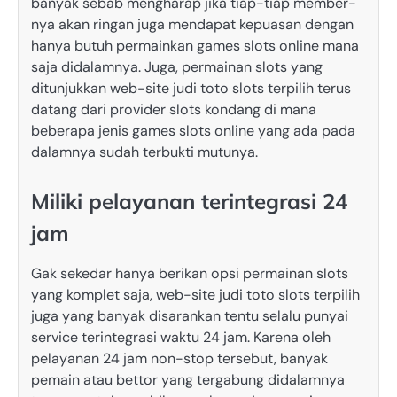
banyak sebab mengharap jika tiap-tiap member-
nya akan ringan juga mendapat kepuasan dengan
hanya butuh permainkan games slots online mana
saja didalamnya. Juga, permainan slots yang
ditunjukkan web-site judi toto slots terpilih terus
datang dari provider slots kondang di mana
beberapa jenis games slots online yang ada pada
dalamnya sudah terbukti mutunya.
Miliki pelayanan terintegrasi 24
jam
Gak sekedar hanya berikan opsi permainan slots
yang komplet saja, web-site judi toto slots terpilih
juga yang banyak disarankan tentu selalu punyai
service terintegrasi waktu 24 jam. Karena oleh
pelayanan 24 jam non-stop tersebut, banyak
pemain atau bettor yang tergabung didalamnya