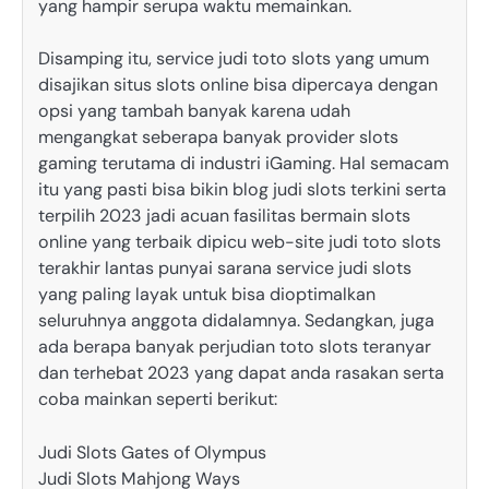
yang hampir serupa waktu memainkan.
Disamping itu, service judi toto slots yang umum
disajikan situs slots online bisa dipercaya dengan
opsi yang tambah banyak karena udah
mengangkat seberapa banyak provider slots
gaming terutama di industri iGaming. Hal semacam
itu yang pasti bisa bikin blog judi slots terkini serta
terpilih 2023 jadi acuan fasilitas bermain slots
online yang terbaik dipicu web-site judi toto slots
terakhir lantas punyai sarana service judi slots
yang paling layak untuk bisa dioptimalkan
seluruhnya anggota didalamnya. Sedangkan, juga
ada berapa banyak perjudian toto slots teranyar
dan terhebat 2023 yang dapat anda rasakan serta
coba mainkan seperti berikut:
Judi Slots Gates of Olympus
Judi Slots Mahjong Ways