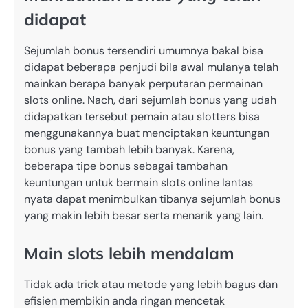
didapat
Sejumlah bonus tersendiri umumnya bakal bisa
didapat beberapa penjudi bila awal mulanya telah
mainkan berapa banyak perputaran permainan
slots online. Nach, dari sejumlah bonus yang udah
didapatkan tersebut pemain atau slotters bisa
menggunakannya buat menciptakan keuntungan
bonus yang tambah lebih banyak. Karena,
beberapa tipe bonus sebagai tambahan
keuntungan untuk bermain slots online lantas
nyata dapat menimbulkan tibanya sejumlah bonus
yang makin lebih besar serta menarik yang lain.
Main slots lebih mendalam
Tidak ada trick atau metode yang lebih bagus dan
efisien membikin anda ringan mencetak