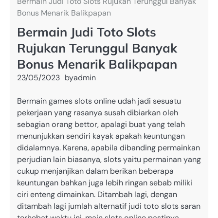
Bermain Judi Toto Slots Rujukan Terunggul Banyak
Bonus Menarik Balikpapan
Bermain Judi Toto Slots
Rujukan Terunggul Banyak
Bonus Menarik Balikpapan
23/05/2023
by
admin
Bermain games slots online udah jadi sesuatu
pekerjaan yang rasanya susah dibiarkan oleh
sebagian orang bettor, apalagi buat yang telah
menunjukkan sendiri kayak apakah keuntungan
didalamnya. Karena, apabila dibanding permainkan
perjudian lain biasanya, slots yaitu permainan yang
cukup menjanjikan dalam berikan beberapa
keuntungan bahkan juga lebih ringan sebab miliki
ciri enteng dimainkan. Ditambah lagi, dengan
ditambah lagi jumlah alternatif judi toto slots saran
terhebat waktu ini, main slots online pastinya