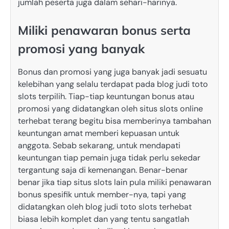
jumlah peserta juga dalam sehari-harinya.
Miliki penawaran bonus serta
promosi yang banyak
Bonus dan promosi yang juga banyak jadi sesuatu
kelebihan yang selalu terdapat pada blog judi toto
slots terpilih. Tiap-tiap keuntungan bonus atau
promosi yang didatangkan oleh situs slots online
terhebat terang begitu bisa memberinya tambahan
keuntungan amat memberi kepuasan untuk
anggota. Sebab sekarang, untuk mendapati
keuntungan tiap pemain juga tidak perlu sekedar
tergantung saja di kemenangan. Benar-benar
benar jika tiap situs slots lain pula miliki penawaran
bonus spesifik untuk member-nya, tapi yang
didatangkan oleh blog judi toto slots terhebat
biasa lebih komplet dan yang tentu sangatlah