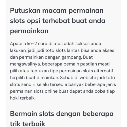
Putuskan macam permainan
slots opsi terhebat buat anda
permainkan
Apabila ke-2 cara di atas udah sukses anda
lakukan, jadi judi toto slots lantas bisa anda akses
dan permainkan dengan gampang. Buat
mengawalinya, beberapa pemain pastilah mesti
pilih atau tentukan tipe permainan slots alternatif
terpilih buat dimainkan. Sebab di website judi toto
slots sendiri selalu tersedia banyak beberapa jenis
permainan slots online buat dapat anda coba tiap
hoki terbaik.
Bermain slots dengan beberapa
trik terbaik