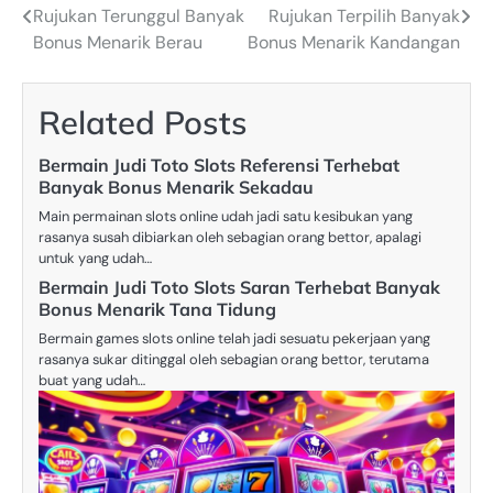
Rujukan Terunggul Banyak
Rujukan Terpilih Banyak
navigation
Bonus Menarik Berau
Bonus Menarik Kandangan
Related Posts
Bermain Judi Toto Slots Referensi Terhebat
Banyak Bonus Menarik Sekadau
Main permainan slots online udah jadi satu kesibukan yang
rasanya susah dibiarkan oleh sebagian orang bettor, apalagi
untuk yang udah…
Bermain Judi Toto Slots Saran Terhebat Banyak
Bonus Menarik Tana Tidung
Bermain games slots online telah jadi sesuatu pekerjaan yang
rasanya sukar ditinggal oleh sebagian orang bettor, terutama
buat yang udah…