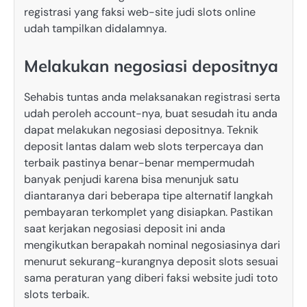
registrasi yang faksi web-site judi slots online
udah tampilkan didalamnya.
Melakukan negosiasi depositnya
Sehabis tuntas anda melaksanakan registrasi serta
udah peroleh account-nya, buat sesudah itu anda
dapat melakukan negosiasi depositnya. Teknik
deposit lantas dalam web slots terpercaya dan
terbaik pastinya benar-benar mempermudah
banyak penjudi karena bisa menunjuk satu
diantaranya dari beberapa tipe alternatif langkah
pembayaran terkomplet yang disiapkan. Pastikan
saat kerjakan negosiasi deposit ini anda
mengikutkan berapakah nominal negosiasinya dari
menurut sekurang-kurangnya deposit slots sesuai
sama peraturan yang diberi faksi website judi toto
slots terbaik.