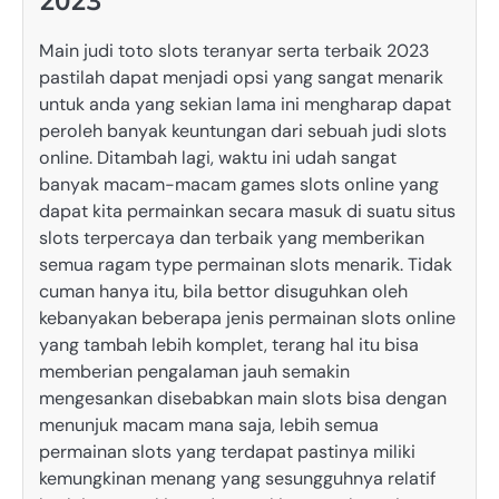
2023
Main judi toto slots teranyar serta terbaik 2023
pastilah dapat menjadi opsi yang sangat menarik
untuk anda yang sekian lama ini mengharap dapat
peroleh banyak keuntungan dari sebuah judi slots
online. Ditambah lagi, waktu ini udah sangat
banyak macam-macam games slots online yang
dapat kita permainkan secara masuk di suatu situs
slots terpercaya dan terbaik yang memberikan
semua ragam type permainan slots menarik. Tidak
cuman hanya itu, bila bettor disuguhkan oleh
kebanyakan beberapa jenis permainan slots online
yang tambah lebih komplet, terang hal itu bisa
memberian pengalaman jauh semakin
mengesankan disebabkan main slots bisa dengan
menunjuk macam mana saja, lebih semua
permainan slots yang terdapat pastinya miliki
kemungkinan menang yang sesungguhnya relatif