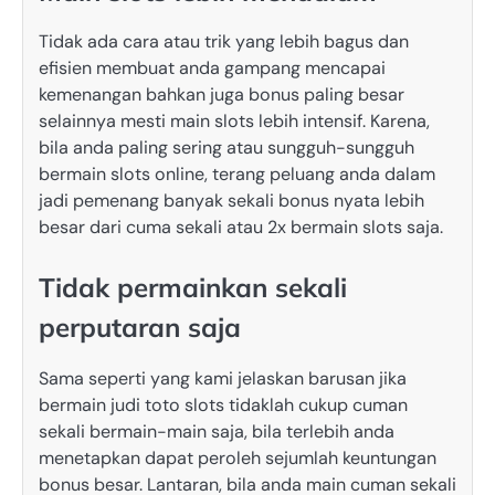
Tidak ada cara atau trik yang lebih bagus dan
efisien membuat anda gampang mencapai
kemenangan bahkan juga bonus paling besar
selainnya mesti main slots lebih intensif. Karena,
bila anda paling sering atau sungguh-sungguh
bermain slots online, terang peluang anda dalam
jadi pemenang banyak sekali bonus nyata lebih
besar dari cuma sekali atau 2x bermain slots saja.
Tidak permainkan sekali
perputaran saja
Sama seperti yang kami jelaskan barusan jika
bermain judi toto slots tidaklah cukup cuman
sekali bermain-main saja, bila terlebih anda
menetapkan dapat peroleh sejumlah keuntungan
bonus besar. Lantaran, bila anda main cuman sekali