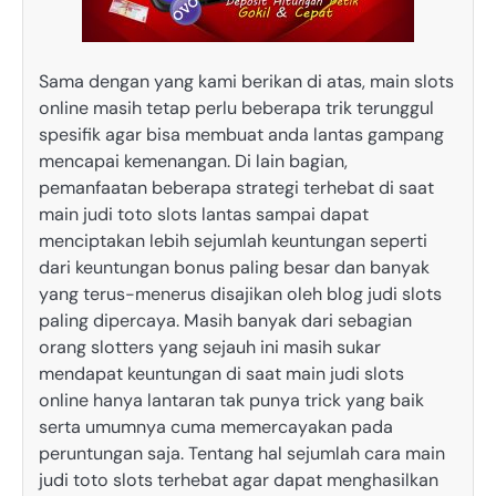
Sama dengan yang kami berikan di atas, main slots
online masih tetap perlu beberapa trik terunggul
spesifik agar bisa membuat anda lantas gampang
mencapai kemenangan. Di lain bagian,
pemanfaatan beberapa strategi terhebat di saat
main judi toto slots lantas sampai dapat
menciptakan lebih sejumlah keuntungan seperti
dari keuntungan bonus paling besar dan banyak
yang terus-menerus disajikan oleh blog judi slots
paling dipercaya. Masih banyak dari sebagian
orang slotters yang sejauh ini masih sukar
mendapat keuntungan di saat main judi slots
online hanya lantaran tak punya trick yang baik
serta umumnya cuma memercayakan pada
peruntungan saja. Tentang hal sejumlah cara main
judi toto slots terhebat agar dapat menghasilkan