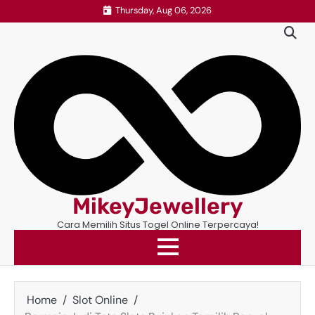
Skip
Thursday, Aug 06, 2026
to
content
MikeyJewellery
Cara Memilih Situs Togel Online Terpercaya!
Home
Slot Online