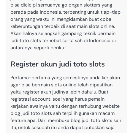
bisa dicicipi semuanya golongan slotters yang
berada pada Indonesia, terpenting untuk tiap-tiap
orang yang waktu ini mengidamkan buat coba
keberuntungan terbaik di saat main slots online.
Akan halnya selangkah gampang teknik bermain
judi toto slots terhebat serta sah di Indonesia di
antaranya seperti berikut:
Register akun judi toto slots
Pertama-pertama yang semestinya anda kerjakan
agar bisa bermain slots online telah dipastikan
yaitu register akun judinya lebih dahulu. Buat
registrasi account, soal yang harus pemain
kerjakan awalnya yaitu dengan terhubung website
blog judi toto slots sah terpilih gunakan macam
feature apa. Dari membuka blog judi toto slots sah
itu, untuk sesudah itu anda dapat putuskan saja