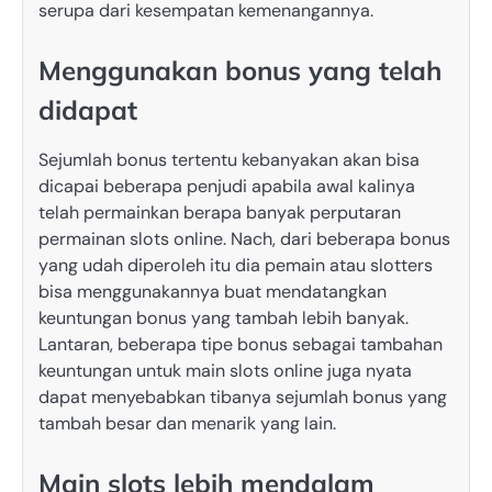
serupa dari kesempatan kemenangannya.
Menggunakan bonus yang telah
didapat
Sejumlah bonus tertentu kebanyakan akan bisa
dicapai beberapa penjudi apabila awal kalinya
telah permainkan berapa banyak perputaran
permainan slots online. Nach, dari beberapa bonus
yang udah diperoleh itu dia pemain atau slotters
bisa menggunakannya buat mendatangkan
keuntungan bonus yang tambah lebih banyak.
Lantaran, beberapa tipe bonus sebagai tambahan
keuntungan untuk main slots online juga nyata
dapat menyebabkan tibanya sejumlah bonus yang
tambah besar dan menarik yang lain.
Main slots lebih mendalam