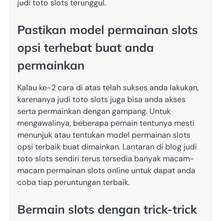
judi toto slots terunggul.
Pastikan model permainan slots
opsi terhebat buat anda
permainkan
Kalau ke-2 cara di atas telah sukses anda lakukan,
karenanya judi toto slots juga bisa anda akses
serta permainkan dengan gampang. Untuk
mengawalinya, beberapa pemain tentunya mesti
menunjuk atau tentukan model permainan slots
opsi terbaik buat dimainkan. Lantaran di blog judi
toto slots sendiri terus tersedia banyak macam-
macam permainan slots online untuk dapat anda
coba tiap peruntungan terbaik.
Bermain slots dengan trick-trick