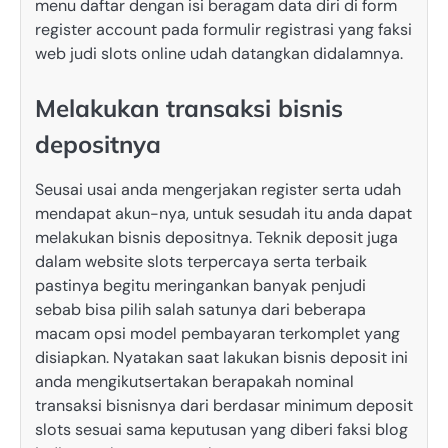
menu daftar dengan isi beragam data diri di form
register account pada formulir registrasi yang faksi
web judi slots online udah datangkan didalamnya.
Melakukan transaksi bisnis
depositnya
Seusai usai anda mengerjakan register serta udah
mendapat akun-nya, untuk sesudah itu anda dapat
melakukan bisnis depositnya. Teknik deposit juga
dalam website slots terpercaya serta terbaik
pastinya begitu meringankan banyak penjudi
sebab bisa pilih salah satunya dari beberapa
macam opsi model pembayaran terkomplet yang
disiapkan. Nyatakan saat lakukan bisnis deposit ini
anda mengikutsertakan berapakah nominal
transaksi bisnisnya dari berdasar minimum deposit
slots sesuai sama keputusan yang diberi faksi blog