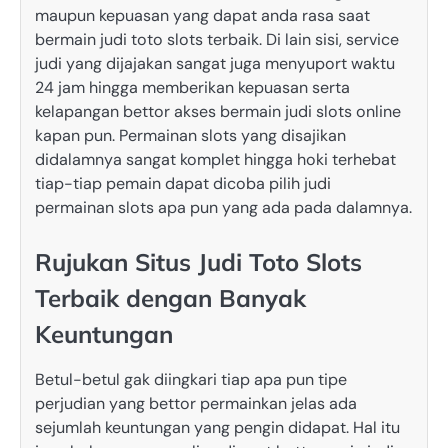
maupun kepuasan yang dapat anda rasa saat
bermain judi toto slots terbaik. Di lain sisi, service
judi yang dijajakan sangat juga menyuport waktu
24 jam hingga memberikan kepuasan serta
kelapangan bettor akses bermain judi slots online
kapan pun. Permainan slots yang disajikan
didalamnya sangat komplet hingga hoki terhebat
tiap-tiap pemain dapat dicoba pilih judi
permainan slots apa pun yang ada pada dalamnya.
Rujukan Situs Judi Toto Slots
Terbaik dengan Banyak
Keuntungan
Betul-betul gak diingkari tiap apa pun tipe
perjudian yang bettor permainkan jelas ada
sejumlah keuntungan yang pengin didapat. Hal itu