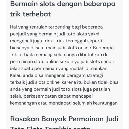
Bermain slots dengan beberapa
trik terhebat
Hal yang tentulah terpenting bagi beberapa
penjudi yang bermain judi toto slots yakni
mengenali juga trick-trick terunggul seperti
biasanya di saat main judi slots online. Beberapa
trik terbaik memang selamanya dibutuhkan di
permainan slots online sekalinya judi slots sendiri
ialah suatu permainan yang mudah dimainkan.
Kalau anda bisa mengenal beragam strategi
terbaik judi slots online, karena itu bukan tidak bisa
anda yang bermain judi toto slots juga pastilah
selalu berkesempatan dapat mencapai
kemenangan atau mendapati sejumlah keuntungan.
Rasakan Banyak Permainan Judi