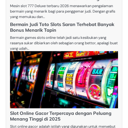
Mesin slot 777 Deluxe terbaru 2026 menawarkan pengalaman
bermain yang menarik bagi para penggemar judi. Dengan grafis
yang memukau dan…
Bermain Judi Toto Slots Saran Terhebat Banyak
Bonus Menarik Tapin
Bermain games slots online telah jadi satu kesibukan yang
rasanya sukar dibiarkan oleh sebagian orang bettor, apalagi buat
yang udah…
Slot Online Gacor Terpercaya dengan Peluang
Menang Tinggi di 2025
Slot online gacor adalah istilah yang digunakan untuk menyebut