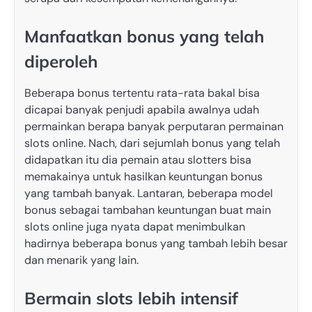
Manfaatkan bonus yang telah
diperoleh
Beberapa bonus tertentu rata-rata bakal bisa
dicapai banyak penjudi apabila awalnya udah
permainkan berapa banyak perputaran permainan
slots online. Nach, dari sejumlah bonus yang telah
didapatkan itu dia pemain atau slotters bisa
memakainya untuk hasilkan keuntungan bonus
yang tambah banyak. Lantaran, beberapa model
bonus sebagai tambahan keuntungan buat main
slots online juga nyata dapat menimbulkan
hadirnya beberapa bonus yang tambah lebih besar
dan menarik yang lain.
Bermain slots lebih intensif