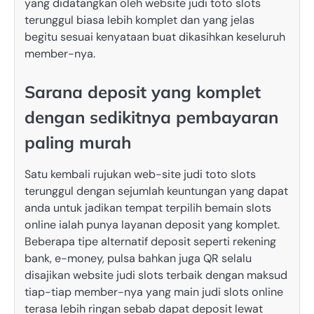
yang didatangkan oleh website judi toto slots
terunggul biasa lebih komplet dan yang jelas
begitu sesuai kenyataan buat dikasihkan keseluruh
member-nya.
Sarana deposit yang komplet
dengan sedikitnya pembayaran
paling murah
Satu kembali rujukan web-site judi toto slots
terunggul dengan sejumlah keuntungan yang dapat
anda untuk jadikan tempat terpilih bemain slots
online ialah punya layanan deposit yang komplet.
Beberapa tipe alternatif deposit seperti rekening
bank, e-money, pulsa bahkan juga QR selalu
disajikan website judi slots terbaik dengan maksud
tiap-tiap member-nya yang main judi slots online
terasa lebih ringan sebab dapat deposit lewat