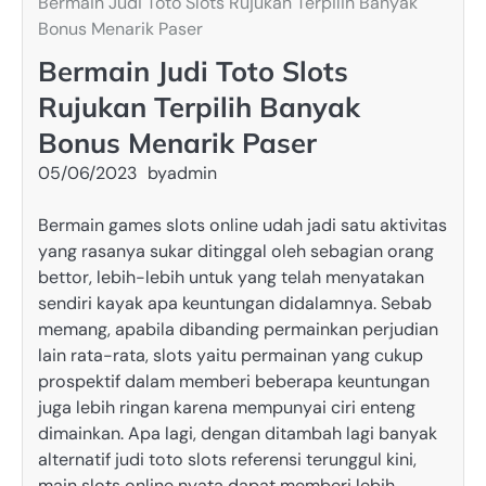
Bermain Judi Toto Slots Rujukan Terpilih Banyak
Bonus Menarik Paser
Bermain Judi Toto Slots
Rujukan Terpilih Banyak
Bonus Menarik Paser
05/06/2023
by
admin
Bermain games slots online udah jadi satu aktivitas
yang rasanya sukar ditinggal oleh sebagian orang
bettor, lebih-lebih untuk yang telah menyatakan
sendiri kayak apa keuntungan didalamnya. Sebab
memang, apabila dibanding permainkan perjudian
lain rata-rata, slots yaitu permainan yang cukup
prospektif dalam memberi beberapa keuntungan
juga lebih ringan karena mempunyai ciri enteng
dimainkan. Apa lagi, dengan ditambah lagi banyak
alternatif judi toto slots referensi terunggul kini,
main slots online nyata dapat memberi lebih