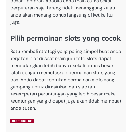
besar. Lantaran, apabila anda main cuma sekali
perputaran saja, terang tidak menanggung kalau
anda akan menang bonus langsung di ketika itu
juga.
Pilih permainan slots yang cocok
Satu kembali strategi yang paling simpel buat anda
kerjakan biar di saat main judi toto slots dapat
mendatangkan lebih banyak sekali bonus besar
ialah dengan memutuskan permainan slots yang
pas. Anda dapat tentukan permainan slots yang
gampang untuk dimainkan dan siapkan
kesempatan peruntungan yang lebih besar maka
keuntungan yang didapat juga akan tidak membuat
anda susah.
SLOT ONLINE