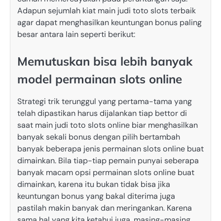
Adapun sejumlah kiat main judi toto slots terbaik
agar dapat menghasilkan keuntungan bonus paling
besar antara lain seperti berikut:
Memutuskan bisa lebih banyak
model permainan slots online
Strategi trik terunggul yang pertama-tama yang
telah dipastikan harus dijalankan tiap bettor di
saat main judi toto slots online biar menghasilkan
banyak sekali bonus dengan pilih bertambah
banyak beberapa jenis permainan slots online buat
dimainkan. Bila tiap-tiap pemain punyai seberapa
banyak macam opsi permainan slots online buat
dimainkan, karena itu bukan tidak bisa jika
keuntungan bonus yang bakal diterima juga
pastilah makin banyak dan meringankan. Karena
sama hal yang kita ketahui juga, masing-masing