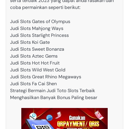
serta terbaik 2023 yang dapat anda rasakan dan
coba permainkan seperti berikut:
Judi Slots Gates of Olympus
Judi Slots Mahjong Ways
Judi Slots Starlight Princess
Judi Slots Koi Gate
Judi Slots Sweet Bonanza
Judi Slots Aztec Gems
Judi Slots Hot Hot Fruit
Judi Slots Wild West Gold
Judi Slots Great Rhino Megaways
Judi Slots Fa Cai Shen
Strategi Bermain Judi Toto Slots Terbaik
Menghasilkan Banyak Bonus Paling besar