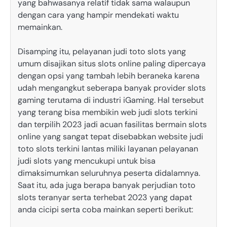
yang bahwasanya relatif tidak sama walaupun
dengan cara yang hampir mendekati waktu
memainkan.
Disamping itu, pelayanan judi toto slots yang
umum disajikan situs slots online paling dipercaya
dengan opsi yang tambah lebih beraneka karena
udah mengangkut seberapa banyak provider slots
gaming terutama di industri iGaming. Hal tersebut
yang terang bisa membikin web judi slots terkini
dan terpilih 2023 jadi acuan fasilitas bermain slots
online yang sangat tepat disebabkan website judi
toto slots terkini lantas miliki layanan pelayanan
judi slots yang mencukupi untuk bisa
dimaksimumkan seluruhnya peserta didalamnya.
Saat itu, ada juga berapa banyak perjudian toto
slots teranyar serta terhebat 2023 yang dapat
anda cicipi serta coba mainkan seperti berikut: