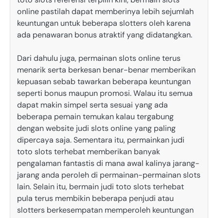
online pastilah dapat memberinya lebih sejumlah
keuntungan untuk beberapa slotters oleh karena
ada penawaran bonus atraktif yang didatangkan.
Dari dahulu juga, permainan slots online terus
menarik serta berkesan benar-benar memberikan
kepuasan sebab tawarkan beberapa keuntungan
seperti bonus maupun promosi. Walau itu semua
dapat makin simpel serta sesuai yang ada
beberapa pemain temukan kalau tergabung
dengan website judi slots online yang paling
dipercaya saja. Sementara itu, permainkan judi
toto slots terhebat memberikan banyak
pengalaman fantastis di mana awal kalinya jarang-
jarang anda peroleh di permainan-permainan slots
lain. Selain itu, bermain judi toto slots terhebat
pula terus membikin beberapa penjudi atau
slotters berkesempatan memperoleh keuntungan