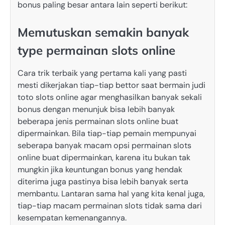
bonus paling besar antara lain seperti berikut:
Memutuskan semakin banyak
type permainan slots online
Cara trik terbaik yang pertama kali yang pasti
mesti dikerjakan tiap-tiap bettor saat bermain judi
toto slots online agar menghasilkan banyak sekali
bonus dengan menunjuk bisa lebih banyak
beberapa jenis permainan slots online buat
dipermainkan. Bila tiap-tiap pemain mempunyai
seberapa banyak macam opsi permainan slots
online buat dipermainkan, karena itu bukan tak
mungkin jika keuntungan bonus yang hendak
diterima juga pastinya bisa lebih banyak serta
membantu. Lantaran sama hal yang kita kenal juga,
tiap-tiap macam permainan slots tidak sama dari
kesempatan kemenangannya.