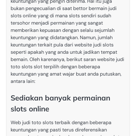
keuntungan yang pengin diterima. Hal itu juga
bukan pengecualian di saat bettor bermain judi
slots online yang di mana slots sendiri sudah
tersohor menjadi permainan yang sangat
memberikan kepuasan dengan selalu sejumlah
keuntungan yang didatangkan. Namun, jumlah
keuntungan terkait pula dari website judi slots
seperti apakah yang anda untuk jadikan tempat
bemain. Oleh karenanya, berikut saran website judi
toto slots slot terpilih dengan beberapa
keuntungan yang amat wajar buat anda putuskan,
antara lain:
Sediakan banyak permainan
slots online
Web judi toto slots terbaik dengan beberapa
keuntungan yang pasti terus direferensikan