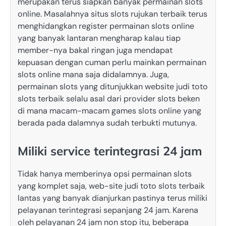
merupakan terus siapkan banyak permainan slots
online. Masalahnya situs slots rujukan terbaik terus
menghidangkan register permainan slots online
yang banyak lantaran mengharap kalau tiap
member-nya bakal ringan juga mendapat
kepuasan dengan cuman perlu mainkan permainan
slots online mana saja didalamnya. Juga,
permainan slots yang ditunjukkan website judi toto
slots terbaik selalu asal dari provider slots beken
di mana macam-macam games slots online yang
berada pada dalamnya sudah terbukti mutunya.
Miliki service terintegrasi 24 jam
Tidak hanya memberinya opsi permainan slots
yang komplet saja, web-site judi toto slots terbaik
lantas yang banyak dianjurkan pastinya terus miliki
pelayanan terintegrasi sepanjang 24 jam. Karena
oleh pelayanan 24 jam non stop itu, beberapa