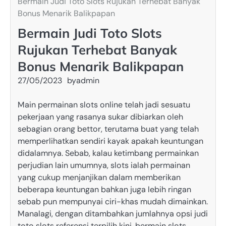
Bermain Judi Toto Slots Rujukan Terhebat Banyak
Bonus Menarik Balikpapan
Bermain Judi Toto Slots
Rujukan Terhebat Banyak
Bonus Menarik Balikpapan
27/05/2023
by
admin
Main permainan slots online telah jadi sesuatu
pekerjaan yang rasanya sukar dibiarkan oleh
sebagian orang bettor, terutama buat yang telah
memperlihatkan sendiri kayak apakah keuntungan
didalamnya. Sebab, kalau ketimbang permainkan
perjudian lain umumnya, slots ialah permainan
yang cukup menjanjikan dalam memberikan
beberapa keuntungan bahkan juga lebih ringan
sebab pun mempunyai ciri-khas mudah dimainkan.
Manalagi, dengan ditambahkan jumlahnya opsi judi
toto slots referensi terpilih kini, bermain slots