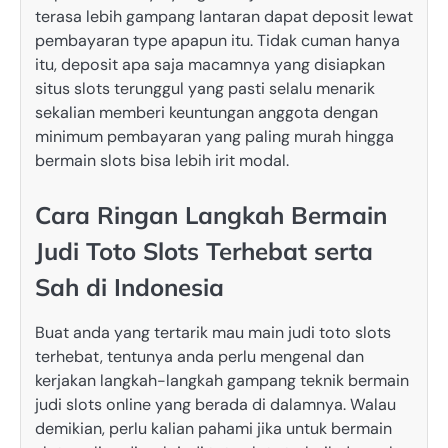
terasa lebih gampang lantaran dapat deposit lewat
pembayaran type apapun itu. Tidak cuman hanya
itu, deposit apa saja macamnya yang disiapkan
situs slots terunggul yang pasti selalu menarik
sekalian memberi keuntungan anggota dengan
minimum pembayaran yang paling murah hingga
bermain slots bisa lebih irit modal.
Cara Ringan Langkah Bermain
Judi Toto Slots Terhebat serta
Sah di Indonesia
Buat anda yang tertarik mau main judi toto slots
terhebat, tentunya anda perlu mengenal dan
kerjakan langkah-langkah gampang teknik bermain
judi slots online yang berada di dalamnya. Walau
demikian, perlu kalian pahami jika untuk bermain