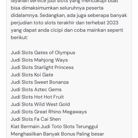
layanan service judi slots yang mencukupi buat
bisa dimaksimumkan seluruhnya peserta
didalamnya. Sedangkan, ada juga seberapa banyak
perjudian toto slots terakhir dan terhebat 2023
yang dapat anda cicipi dan coba mainkan seperti
berikut:
Judi Slots Gates of Olympus
Judi Slots Mahjong Ways
Judi Slots Starlight Princess
Judi Slots Koi Gate
Judi Slots Sweet Bonanza
Judi Slots Aztec Gems
Judi Slots Hot Hot Fruit
Judi Slots Wild West Gold
Judi Slots Great Rhino Megaways
Judi Slots Fa Cai Shen
Kiat Bermain Judi Toto Slots Terunggul
Menghasilkan Banyak Bonus Paling besar