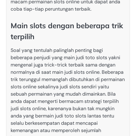
macam permainan slots online untuk dapat anda
coba tiap-tiap peruntungan terbaik.
Main slots dengan beberapa trik
terpilih
Soal yang tentulah palinglah penting bagi
beberapa penjudi yang main judi toto slots yakni
mengenal juga trick-trick terbaik sama dengan
normalnya di saat main judi slots online. Beberapa
trik terunggul memanglah dibutuhkan di permainan
slots online sekalinya judi slots sendiri yaitu
sebuah permainan yang mudah dimainkan. Bila
anda dapat mengerti bermacam strategi terpilih
judi slots online, karenanya bukan tak mungkin
anda yang bermain judi toto slots lantas tentu
selalu berkesempatan dapat mencapai
kemenangan atau memperoleh sejumlah