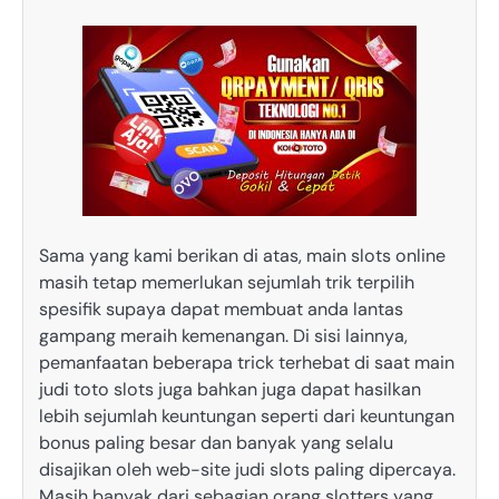
Sama yang kami berikan di atas, main slots online
masih tetap memerlukan sejumlah trik terpilih
spesifik supaya dapat membuat anda lantas
gampang meraih kemenangan. Di sisi lainnya,
pemanfaatan beberapa trick terhebat di saat main
judi toto slots juga bahkan juga dapat hasilkan
lebih sejumlah keuntungan seperti dari keuntungan
bonus paling besar dan banyak yang selalu
disajikan oleh web-site judi slots paling dipercaya.
Masih banyak dari sebagian orang slotters yang