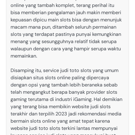
online yang tambah komplet, terang perihal itu
bisa memberian pengalaman jauh makin memberi
kepuasan dipicu main slots bisa dengan menunjuk
macam mana pun, ditambah seluruh permainan
slots yang terdapat pastinya punyai kemungkinan
menang yang sesungguhnya relatif tidak serupa
walaupun dengan cara yang hampir serupa waktu
memainkan.
Disamping itu, service judi toto slots yang umum
disiapkan situs slots online paling dipercaya
dengan opsi yang tambah lebih beraneka sebab
telah mengangkut berapa banyak provider slots
gaming terutama di industri iGaming. Hal demikian
yang terang bisa membikin website judi slots
terakhir dan terpilih 2023 jadi rekomendasi media
bermain slots online yang amat tepat karena
website judi toto slots terkini lantas mempunyai