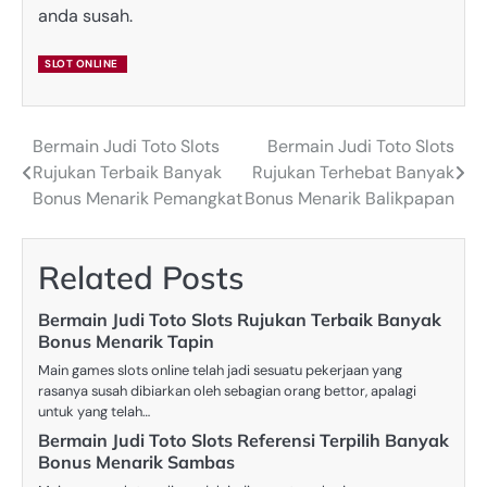
anda susah.
SLOT ONLINE
Bermain Judi Toto Slots
Bermain Judi Toto Slots
Post
Rujukan Terbaik Banyak
Rujukan Terhebat Banyak
navigation
Bonus Menarik Pemangkat
Bonus Menarik Balikpapan
Related Posts
Bermain Judi Toto Slots Rujukan Terbaik Banyak
Bonus Menarik Tapin
Main games slots online telah jadi sesuatu pekerjaan yang
rasanya susah dibiarkan oleh sebagian orang bettor, apalagi
untuk yang telah…
Bermain Judi Toto Slots Referensi Terpilih Banyak
Bonus Menarik Sambas