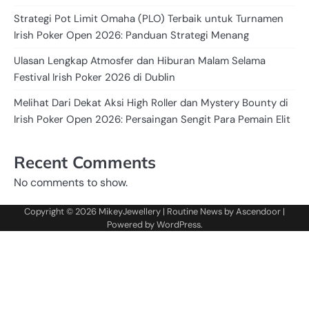
Strategi Pot Limit Omaha (PLO) Terbaik untuk Turnamen
Irish Poker Open 2026: Panduan Strategi Menang
Ulasan Lengkap Atmosfer dan Hiburan Malam Selama
Festival Irish Poker 2026 di Dublin
Melihat Dari Dekat Aksi High Roller dan Mystery Bounty di
Irish Poker Open 2026: Persaingan Sengit Para Pemain Elit
Recent Comments
No comments to show.
Copyright © 2026
MikeyJewellery
| Routine News by
Ascendoor
|
Powered by
WordPress
.