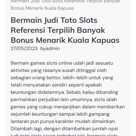
Bermain Judi Toto Slots Referensi Terpilih Banyak
Bonus Menarik Kuala Kapuas
Bermain Judi Toto Slots
Referensi Terpilih Banyak
Bonus Menarik Kuala Kapuas
27/05/2023
by
admin
Bermain games slots online udah jadi sesuatu
aktivitas yang rasanya susah ditinggal oleh
sebagian orang bettor, lebih-lebih untuk yang
telah menyatakan sendiri seperti apakah
keuntungan didalamnya. Sebab, kalau dibanding
permainkan perjudian lain umumnya, slots ialah
games yang cukup menjanjikan dalam memberikan
sejumlah keuntungan sampai lebih gampang
lantaran pun punya karakter mudah dimainkan.
Ditambah lagi, dengan ditambahkan jumlah opsi
judi toto slots saran terhebat kini, bermain slots