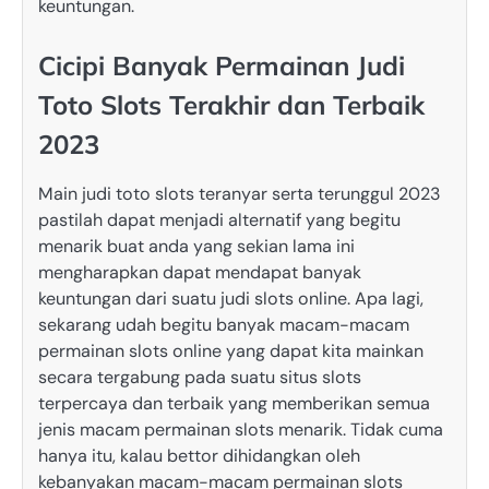
keuntungan.
Cicipi Banyak Permainan Judi
Toto Slots Terakhir dan Terbaik
2023
Main judi toto slots teranyar serta terunggul 2023
pastilah dapat menjadi alternatif yang begitu
menarik buat anda yang sekian lama ini
mengharapkan dapat mendapat banyak
keuntungan dari suatu judi slots online. Apa lagi,
sekarang udah begitu banyak macam-macam
permainan slots online yang dapat kita mainkan
secara tergabung pada suatu situs slots
terpercaya dan terbaik yang memberikan semua
jenis macam permainan slots menarik. Tidak cuma
hanya itu, kalau bettor dihidangkan oleh
kebanyakan macam-macam permainan slots