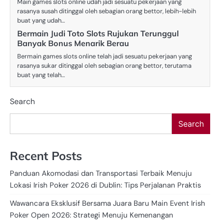
Main games slots online udah jadi sesuatu pekerjaan yang
rasanya susah ditinggal oleh sebagian orang bettor, lebih-lebih
buat yang udah…
Bermain Judi Toto Slots Rujukan Terunggul
Banyak Bonus Menarik Berau
Bermain games slots online telah jadi sesuatu pekerjaan yang
rasanya sukar ditinggal oleh sebagian orang bettor, terutama
buat yang telah…
Search
Search
Recent Posts
Panduan Akomodasi dan Transportasi Terbaik Menuju
Lokasi Irish Poker 2026 di Dublin: Tips Perjalanan Praktis
Wawancara Eksklusif Bersama Juara Baru Main Event Irish
Poker Open 2026: Strategi Menuju Kemenangan