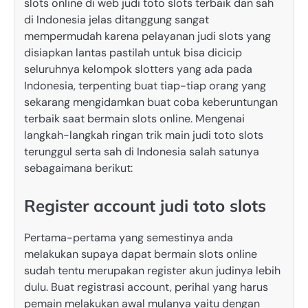
slots online di web judi toto slots terbaik dan sah
di Indonesia jelas ditanggung sangat
mempermudah karena pelayanan judi slots yang
disiapkan lantas pastilah untuk bisa dicicip
seluruhnya kelompok slotters yang ada pada
Indonesia, terpenting buat tiap-tiap orang yang
sekarang mengidamkan buat coba keberuntungan
terbaik saat bermain slots online. Mengenai
langkah-langkah ringan trik main judi toto slots
terunggul serta sah di Indonesia salah satunya
sebagaimana berikut:
Register account judi toto slots
Pertama-pertama yang semestinya anda
melakukan supaya dapat bermain slots online
sudah tentu merupakan register akun judinya lebih
dulu. Buat registrasi account, perihal yang harus
pemain melakukan awal mulanya yaitu dengan