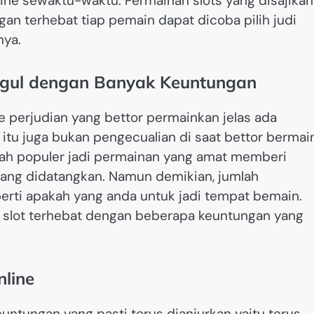
line sewaktu-waktu. Permainan slots yang disajikan
an terhebat tiap pemain dapat dicoba pilih judi
nya.
unggul dengan Banyak Keuntungan
pe perjudian yang bettor permainkan jelas ada
 itu juga bukan pengecualian di saat bettor bermai
sudah populer jadi permainan yang amat memberi
ang didatangkan. Namun demikian, jumlah
erti apakah yang anda untuk jadi tempat bemain.
lots slot terhebat dengan beberapa keuntungan yang
nline
euntungan yang pasti terus dianjurkan yaitu terus