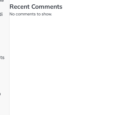
Recent Comments
di
No comments to show.
ots
n