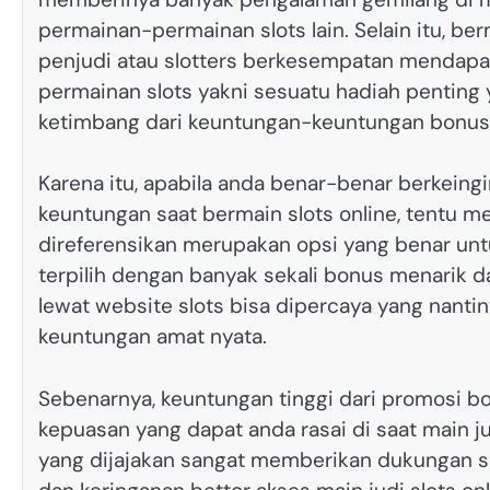
permainan-permainan slots lain. Selain itu, ber
penjudi atau slotters berkesempatan mendapati
permainan slots yakni sesuatu hadiah penting
ketimbang dari keuntungan-keuntungan bonus l
Karena itu, apabila anda benar-benar berkein
keuntungan saat bermain slots online, tentu me
direferensikan merupakan opsi yang benar untuk
terpilih dengan banyak sekali bonus menarik 
lewat website slots bisa dipercaya yang nan
keuntungan amat nyata.
Sebenarnya, keuntungan tinggi dari promosi 
kepuasan yang dapat anda rasai di saat main judi
yang dijajakan sangat memberikan dukungan s