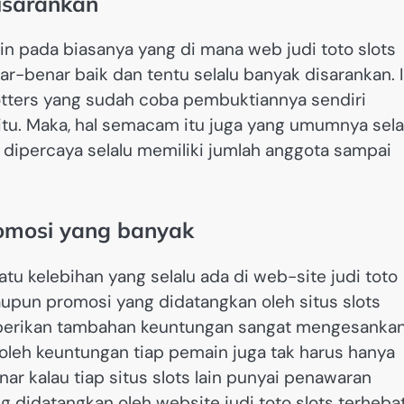
isarankan
in pada biasanya yang di mana web judi toto slots
ar-benar baik dan tentu selalu banyak disarankan. I
slotters yang sudah coba pembuktiannya sendiri
s itu. Maka, hal semacam itu juga yang umumnya sela
at dipercaya selalu memiliki jumlah anggota sampai
romosi yang banyak
tu kelebihan yang selalu ada di web-site judi toto
aupun promosi yang didatangkan oleh situs slots
mberikan tambahan keuntungan sangat mengesanka
leh keuntungan tiap pemain juga tak harus hanya
ar kalau tiap situs slots lain punyai penawaran
g didatangkan oleh website judi toto slots terheba