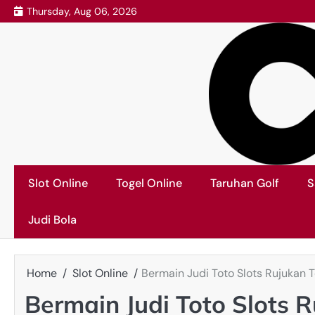
Skip
Thursday, Aug 06, 2026
to
content
Slot Online
Togel Online
Taruhan Golf
S
Judi Bola
Home
Slot Online
Bermain Judi Toto Slots Rujukan 
Bermain Judi Toto Slots 