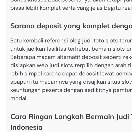
biasa lebih komplet serta yang jelas begitu rea
Sarana deposit yang komplet den
Satu kembali referensi blog judi toto slots t
untuk jadikan fasilitas terhebat bemain slots o
Beberapa macam alternatif deposit seperti rek
disiapkan web judi slots terpilih dengan arah 
lebih simpel karena dapat deposit lewat pemba
apapun itu macamnya yang disajikan situs slots 
keuntungan peserta dengan sedikitnya pembaya
modal.
Cara Ringan Langkah Bermain Judi T
Indonesia