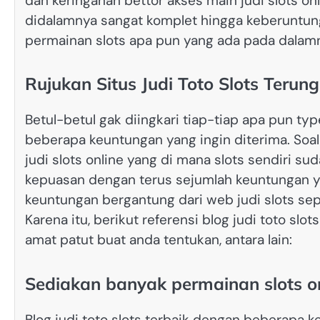
dan keringanan bettor akses main judi slots on
didalamnya sangat komplet hingga keberuntung
permainan slots apa pun yang ada pada dalam
Rujukan Situs Judi Toto Slots Ter
Betul-betul gak diingkari tiap-tiap apa pun ty
beberapa keuntungan yang ingin diterima. Soal
judi slots online yang di mana slots sendiri 
kepuasan dengan terus sejumlah keuntungan y
keuntungan bergantung dari web judi slots sep
Karena itu, berikut referensi blog judi toto s
amat patut buat anda tentukan, antara lain:
Sediakan banyak permainan slots o
Blog judi toto slots terbaik dengan beberapa k