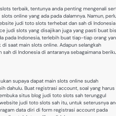
 slots terbaik, tentunya anda penting mengenali ser
 slots online yang ada pada dalamnya. Namun, perl
ebsite judi toto slots terhebat dan sah di Indonesia
 judi slots yang disajikan juga yang pasti buat bi
a pada Indonesia, terlebih buat tiap-tiap orang ya
 di saat main slots online. Adapun selangkah
n sah di Indonesia di antaranya sebagaimana beriku
kan supaya dapat main slots online sudah
ih dahulu. Buat registrasi account, soal yang harus
buka situs blog judi toto slots sah terunggul
ebsite judi toto slots sah itu, untuk seterusnya a
ragam data diri di form registrasi account pada