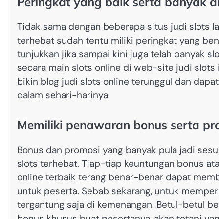
Peringkat yang baik serta banyak d
Tidak sama dengan beberapa situs judi slots la
terhebat sudah tentu miliki peringkat yang ben
tunjukkan jika sampai kini juga telah banyak 
secara main slots online di web-site judi slot
bikin blog judi slots online terunggul dan dap
dalam sehari-harinya.
Memiliki penawaran bonus serta p
Bonus dan promosi yang banyak pula jadi sesua
slots terhebat. Tiap-tiap keuntungan bonus at
online terbaik terang benar-benar dapat me
untuk peserta. Sebab sekarang, untuk mempero
tergantung saja di kemenangan. Betul-betul ben
bonus khusus buat pesertanya, akan tetapi yan