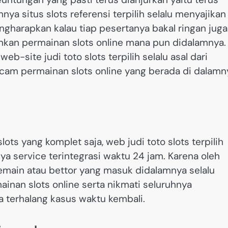
ya situs slots referensi terpilih selalu menyajikan 
gharapkan kalau tiap pesertanya bakal ringan juga
kan permainan slots online mana pun didalamnya.
b-site judi toto slots terpilih selalu asal dari
am permainan slots online yang berada di dalamn
ts yang komplet saja, web judi toto slots terpilih
ya service terintegrasi waktu 24 jam. Karena oleh
emain atau bettor yang masuk didalamnya selalu
inan slots online serta nikmati seluruhnya
a terhalang kasus waktu kembali.