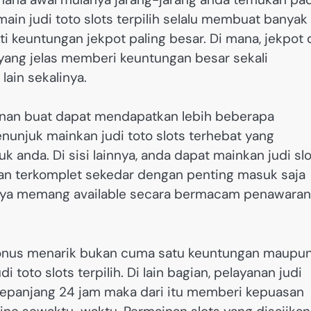
main judi toto slots terpilih selalu membuat banyak
 keuntungan jekpot paling besar. Di mana, jekpot 
 yang jelas memberi keuntungan besar sekali
ain sekalinya.
ginan buat dapat mendapatkan lebih beberapa
nunjuk mainkan judi toto slots terhebat yang
 anda. Di sisi lainnya, anda dapat mainkan judi sl
dan terkomplet sekedar dengan penting masuk saja
tinya memang available secara bermacam penawaran
bonus menarik bukan cuma satu keuntungan maupu
 toto slots terpilih. Di lain bagian, pelayanan judi
epanjang 24 jam maka dari itu memberi kepuasan