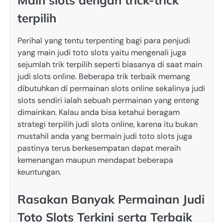
Main slots dengan trick-trick
terpilih
Perihal yang tentu terpenting bagi para penjudi
yang main judi toto slots yaitu mengenali juga
sejumlah trik terpilih seperti biasanya di saat main
judi slots online. Beberapa trik terbaik memang
dibutuhkan di permainan slots online sekalinya judi
slots sendiri ialah sebuah permainan yang enteng
dimainkan. Kalau anda bisa ketahui beragam
strategi terpilih judi slots online, karena itu bukan
mustahil anda yang bermain judi toto slots juga
pastinya terus berkesempatan dapat meraih
kemenangan maupun mendapat beberapa
keuntungan.
Rasakan Banyak Permainan Judi
Toto Slots Terkini serta Terbaik