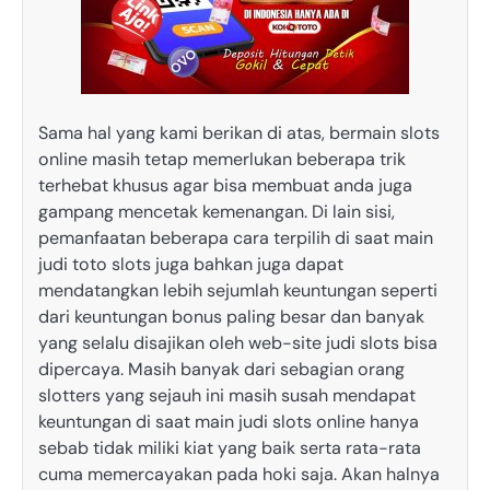
Sama hal yang kami berikan di atas, bermain slots
online masih tetap memerlukan beberapa trik
terhebat khusus agar bisa membuat anda juga
gampang mencetak kemenangan. Di lain sisi,
pemanfaatan beberapa cara terpilih di saat main
judi toto slots juga bahkan juga dapat
mendatangkan lebih sejumlah keuntungan seperti
dari keuntungan bonus paling besar dan banyak
yang selalu disajikan oleh web-site judi slots bisa
dipercaya. Masih banyak dari sebagian orang
slotters yang sejauh ini masih susah mendapat
keuntungan di saat main judi slots online hanya
sebab tidak miliki kiat yang baik serta rata-rata
cuma memercayakan pada hoki saja. Akan halnya