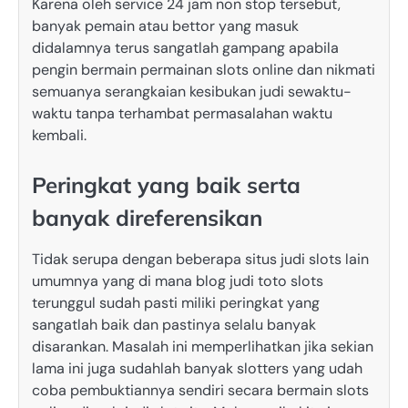
Karena oleh service 24 jam non stop tersebut,
banyak pemain atau bettor yang masuk
didalamnya terus sangatlah gampang apabila
pengin bermain permainan slots online dan nikmati
semuanya serangkaian kesibukan judi sewaktu-
waktu tanpa terhambat permasalahan waktu
kembali.
Peringkat yang baik serta
banyak direferensikan
Tidak serupa dengan beberapa situs judi slots lain
umumnya yang di mana blog judi toto slots
terunggul sudah pasti miliki peringkat yang
sangatlah baik dan pastinya selalu banyak
disarankan. Masalah ini memperlihatkan jika sekian
lama ini juga sudahlah banyak slotters yang udah
coba pembuktiannya sendiri secara bermain slots