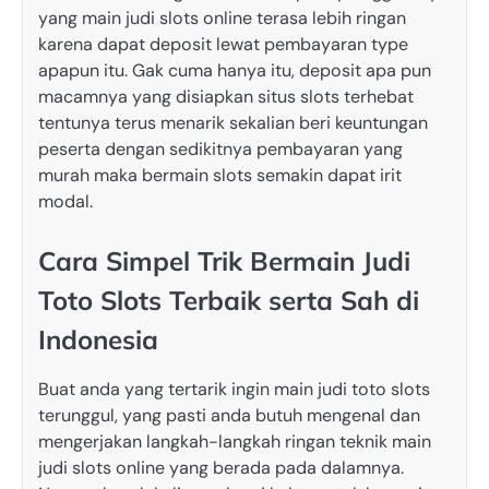
yang main judi slots online terasa lebih ringan
karena dapat deposit lewat pembayaran type
apapun itu. Gak cuma hanya itu, deposit apa pun
macamnya yang disiapkan situs slots terhebat
tentunya terus menarik sekalian beri keuntungan
peserta dengan sedikitnya pembayaran yang
murah maka bermain slots semakin dapat irit
modal.
Cara Simpel Trik Bermain Judi
Toto Slots Terbaik serta Sah di
Indonesia
Buat anda yang tertarik ingin main judi toto slots
terunggul, yang pasti anda butuh mengenal dan
mengerjakan langkah-langkah ringan teknik main
judi slots online yang berada pada dalamnya.