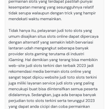
permainan slots yang terdapat pastilah punyai
kesempatan menang yang sesungguhnya relatif
tidak serupa walaupun dengan trick yang hampir
mendekati waktu memainkan.
Tidak hanya itu, pelayanan judi toto slots yang
umum disajikan situs slots online dapat dipercaya
dengan alternatif yang semakin lebih bervariasi
lantaran udah mengangkut seberapa banyak
provider slots gaming terutama di industri
iGaming. Hal demikian yang terang bisa membikin
web-site judi slots terkini dan terbaik 2023 jadi
rekomendasi media bermain slots online yang
sangat tepat dipicu website judi toto slots terkini
juga miliki layanan service judi slots yang paling
mencukupi buat bisa diintensifkan semua peserta
didalamnya. Sedangkan, juga ada berapa banyak
perjudian toto slots terkini serta terunggul 2023
yang dapat anda cicipi dan coba permainkan