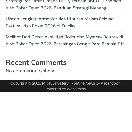
Strategi Pot Limit Omaha (PLO) Terbaik untuk Turnamen
Irish Poker Open 2026: Panduan Strategi Menang
Ulasan Lengkap Atmosfer dan Hiburan Malam Selama
Festival Irish Poker 2026 di Dublin
Melihat Dari Dekat Aksi High Roller dan Mystery Bounty di
Irish Poker Open 2026: Persaingan Sengit Para Pemain Elit
Recent Comments
No comments to show.
Copyright © 2026
MikeyJewellery
| Routine News by
Ascendoor
|
Powered by
WordPress
.