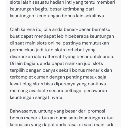
slots ialah sesuatu hadiah inti yang tentu memberi
keuntungan begitu besar ketimbang dari
keuntungan-keuntungan bonus lain sekalinya.
Oleh karena itu, bila anda benar-benar bernafsu
buat dapat mendapat lebih beberapa keuntungan
di saat main slots online, pastinya memutuskan
permainkan judi toto slots terhebat yang
disarankan ialah alternatif yang benar untuk anda.
Di lain bagian, anda dapat mainkan judi slots
terpilih dengan banyak sekali bonus menarik dan
terkomplet cuman dengan penting masuk saja
lewat blog slots bisa dipercaya yang nantinya
memang available secara pelbagai penawaran
keuntungan sangat nyata.
Bahwasanya, untung yang besar dari promosi
bonus menarik bukan cuma satu keuntungan atau
kepuasan yang dapat anda rasai di saat main judi