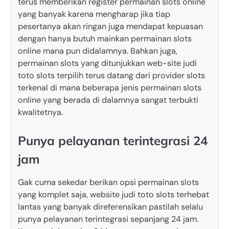
terus memberikan register permainan slots online
yang banyak karena mengharap jika tiap
pesertanya akan ringan juga mendapat kepuasan
dengan hanya butuh mainkan permainan slots
online mana pun didalamnya. Bahkan juga,
permainan slots yang ditunjukkan web-site judi
toto slots terpilih terus datang dari provider slots
terkenal di mana beberapa jenis permainan slots
online yang berada di dalamnya sangat terbukti
kwalitetnya.
Punya pelayanan terintegrasi 24
jam
Gak cuma sekedar berikan opsi permainan slots
yang komplet saja, website judi toto slots terhebat
lantas yang banyak direferensikan pastilah selalu
punya pelayanan terintegrasi sepanjang 24 jam.