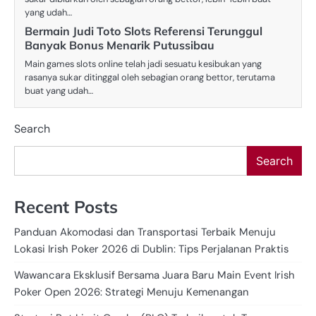
yang udah…
Bermain Judi Toto Slots Referensi Terunggul
Banyak Bonus Menarik Putussibau
Main games slots online telah jadi sesuatu kesibukan yang
rasanya sukar ditinggal oleh sebagian orang bettor, terutama
buat yang udah…
Search
Search
Recent Posts
Panduan Akomodasi dan Transportasi Terbaik Menuju
Lokasi Irish Poker 2026 di Dublin: Tips Perjalanan Praktis
Wawancara Eksklusif Bersama Juara Baru Main Event Irish
Poker Open 2026: Strategi Menuju Kemenangan