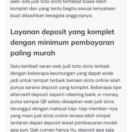
web-site judi toto slots terhebat biasa lebih
komplet dan yang tentu begitu sesuai kenyataan
buat dikasihkan kesegala anggotanya.
Layanan deposit yang komplet
dengan minimum pembayaran
paling murah
Satu kembali saran web judi toto slots terbaik
dengan beberapa keuntungan yang dapat anda
jadi untuk tempat terbaik bemain slots online ialah
punya sarana deposit yang komplet. Beberapa tipe
alternatif deposit seperti rekening bank, e-money,
pulsa sampai QR selalu disiapkan web judi slots
terunggul dengan maksud tiap-tiap member-nya
yang main judi slots online terasa lebih simpel
lantaran dapat deposit lewat pembayaran model
apa pun. Gak cuman hanya itu, deposit apa saja