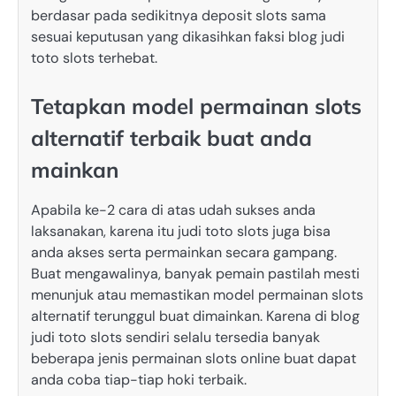
berdasar pada sedikitnya deposit slots sama
sesuai keputusan yang dikasihkan faksi blog judi
toto slots terhebat.
Tetapkan model permainan slots
alternatif terbaik buat anda
mainkan
Apabila ke-2 cara di atas udah sukses anda
laksanakan, karena itu judi toto slots juga bisa
anda akses serta permainkan secara gampang.
Buat mengawalinya, banyak pemain pastilah mesti
menunjuk atau memastikan model permainan slots
alternatif terunggul buat dimainkan. Karena di blog
judi toto slots sendiri selalu tersedia banyak
beberapa jenis permainan slots online buat dapat
anda coba tiap-tiap hoki terbaik.