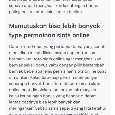
supaya dapat menghasilkan keuntungan bonus
paling besar antara lain seperti berikut:
Memutuskan bisa lebih banyak
type permainan slots online
Cara trik terhebat yang pertama-tama yang sudah
dipastikan mesti dilaksanakan tiap bettor saat
bermain judi toto slots online agar menghasilkan
banyak sekali bonus yaitu dengan pilih bertambah
banyak beberapa jenis permainan slots online buat
dimainkan. Kalau tiap-tiap pemain mempunyai
seberapa banyak tipe alternatif permainan slots
online buat dimainkan, jadi bukan tak mungkin
kalau keuntungan bonus yang hendak didapat
lantas pastinya bisa lebih banyak dan
meringankan. Sebab sama seperti yang kita ketahui
juga, masing-masing tipe permainan slots tidak