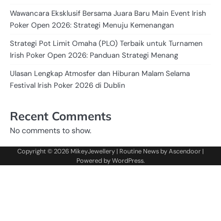
Wawancara Eksklusif Bersama Juara Baru Main Event Irish
Poker Open 2026: Strategi Menuju Kemenangan
Strategi Pot Limit Omaha (PLO) Terbaik untuk Turnamen
Irish Poker Open 2026: Panduan Strategi Menang
Ulasan Lengkap Atmosfer dan Hiburan Malam Selama
Festival Irish Poker 2026 di Dublin
Recent Comments
No comments to show.
Copyright © 2026
MikeyJewellery
| Routine News by
Ascendoor
|
Powered by
WordPress
.