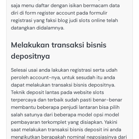
saja menu daftar dengan isikan bermacam data
diri di form register account pada formulir
registrasi yang faksi blog judi slots online telah
datangkan didalamnya.
Melakukan transaksi bisnis
depositnya
Selesai usai anda lakukan registrasi serta udah
peroleh account-nya, untuk sesudah itu anda
dapat melakukan transaksi bisnis depositnya.
Teknik deposit lantas pada website slots
terpercaya dan terbaik sudah pasti benar-benar
membantu beberapa penjudi lantaran bisa pilih
salah satunya dari beberapa model opsi model
pembayaran terkomplet yang disiapkan. Yakini
saat melakukan transaksi bisnis deposit ini anda
mengikutkan berapakah nominal negosiasinya dari