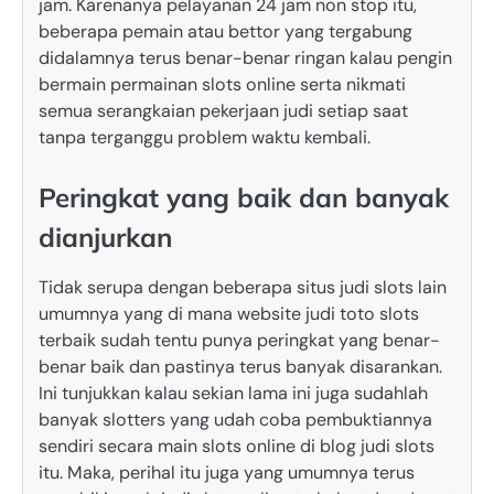
jam. Karenanya pelayanan 24 jam non stop itu,
beberapa pemain atau bettor yang tergabung
didalamnya terus benar-benar ringan kalau pengin
bermain permainan slots online serta nikmati
semua serangkaian pekerjaan judi setiap saat
tanpa terganggu problem waktu kembali.
Peringkat yang baik dan banyak
dianjurkan
Tidak serupa dengan beberapa situs judi slots lain
umumnya yang di mana website judi toto slots
terbaik sudah tentu punya peringkat yang benar-
benar baik dan pastinya terus banyak disarankan.
Ini tunjukkan kalau sekian lama ini juga sudahlah
banyak slotters yang udah coba pembuktiannya
sendiri secara main slots online di blog judi slots
itu. Maka, perihal itu juga yang umumnya terus