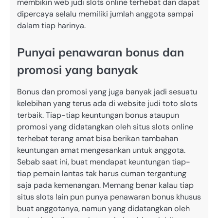
membikin web judi slots online terhebat dan dapat
dipercaya selalu memiliki jumlah anggota sampai
dalam tiap harinya.
Punyai penawaran bonus dan
promosi yang banyak
Bonus dan promosi yang juga banyak jadi sesuatu
kelebihan yang terus ada di website judi toto slots
terbaik. Tiap-tiap keuntungan bonus ataupun
promosi yang didatangkan oleh situs slots online
terhebat terang amat bisa berikan tambahan
keuntungan amat mengesankan untuk anggota.
Sebab saat ini, buat mendapat keuntungan tiap-
tiap pemain lantas tak harus cuman tergantung
saja pada kemenangan. Memang benar kalau tiap
situs slots lain pun punya penawaran bonus khusus
buat anggotanya, namun yang didatangkan oleh