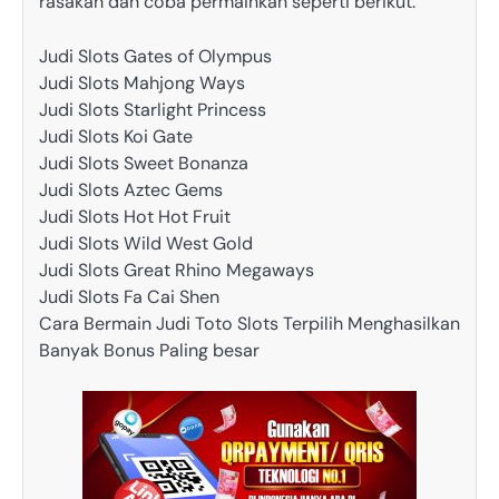
rasakan dan coba permainkan seperti berikut:
Judi Slots Gates of Olympus
Judi Slots Mahjong Ways
Judi Slots Starlight Princess
Judi Slots Koi Gate
Judi Slots Sweet Bonanza
Judi Slots Aztec Gems
Judi Slots Hot Hot Fruit
Judi Slots Wild West Gold
Judi Slots Great Rhino Megaways
Judi Slots Fa Cai Shen
Cara Bermain Judi Toto Slots Terpilih Menghasilkan
Banyak Bonus Paling besar