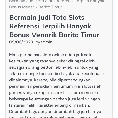
Bermain Judi Toto Slots Referensi Terpilih Banyak
Bonus Menarik Barito Timur
Bermain Judi Toto Slots
Referensi Terpilih Banyak
Bonus Menarik Barito Timur
09/06/2023
by
admin
Main permainan slots online udah jadi satu
kesibukan yang rasanya sukar ditinggal oleh
sebagian orang bettor, lebih-lebih untuk yang
telah menunjukkan sendiri kayak apa keuntungan
didalamnya. Karena, bila diperbandingkan
permainkan perjudian lain umumnya, slots ialah
games yang cukup prospektif dalam memberi
beberapa keuntungan bahkan juga lebih ringan
lantaran miliki karakter enteng dimainkan.
Ditambah lagi, dengan ditambah lagi jumlahnya
opsi judi toto slots referensi terbaik waktu ini,