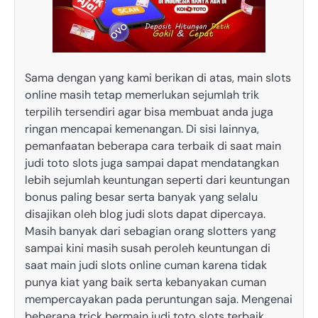
Sama dengan yang kami berikan di atas, main slots
online masih tetap memerlukan sejumlah trik
terpilih tersendiri agar bisa membuat anda juga
ringan mencapai kemenangan. Di sisi lainnya,
pemanfaatan beberapa cara terbaik di saat main
judi toto slots juga sampai dapat mendatangkan
lebih sejumlah keuntungan seperti dari keuntungan
bonus paling besar serta banyak yang selalu
disajikan oleh blog judi slots dapat dipercaya.
Masih banyak dari sebagian orang slotters yang
sampai kini masih susah peroleh keuntungan di
saat main judi slots online cuman karena tidak
punya kiat yang baik serta kebanyakan cuman
mempercayakan pada peruntungan saja. Mengenai
beberapa trick bermain judi toto slots terbaik