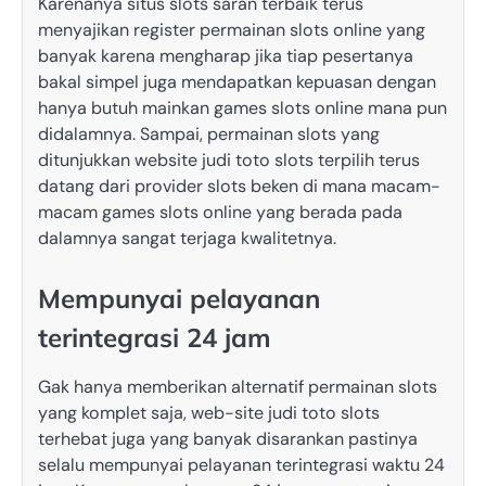
Karenanya situs slots saran terbaik terus
menyajikan register permainan slots online yang
banyak karena mengharap jika tiap pesertanya
bakal simpel juga mendapatkan kepuasan dengan
hanya butuh mainkan games slots online mana pun
didalamnya. Sampai, permainan slots yang
ditunjukkan website judi toto slots terpilih terus
datang dari provider slots beken di mana macam-
macam games slots online yang berada pada
dalamnya sangat terjaga kwalitetnya.
Mempunyai pelayanan
terintegrasi 24 jam
Gak hanya memberikan alternatif permainan slots
yang komplet saja, web-site judi toto slots
terhebat juga yang banyak disarankan pastinya
selalu mempunyai pelayanan terintegrasi waktu 24