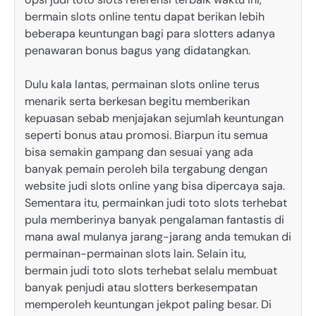
bermain slots online tentu dapat berikan lebih
beberapa keuntungan bagi para slotters adanya
penawaran bonus bagus yang didatangkan.
Dulu kala lantas, permainan slots online terus
menarik serta berkesan begitu memberikan
kepuasan sebab menjajakan sejumlah keuntungan
seperti bonus atau promosi. Biarpun itu semua
bisa semakin gampang dan sesuai yang ada
banyak pemain peroleh bila tergabung dengan
website judi slots online yang bisa dipercaya saja.
Sementara itu, permainkan judi toto slots terhebat
pula memberinya banyak pengalaman fantastis di
mana awal mulanya jarang-jarang anda temukan di
permainan-permainan slots lain. Selain itu,
bermain judi toto slots terhebat selalu membuat
banyak penjudi atau slotters berkesempatan
memperoleh keuntungan jekpot paling besar. Di