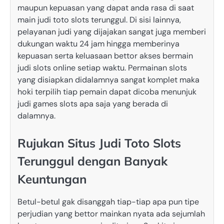
maupun kepuasan yang dapat anda rasa di saat
main judi toto slots terunggul. Di sisi lainnya,
pelayanan judi yang dijajakan sangat juga memberi
dukungan waktu 24 jam hingga memberinya
kepuasan serta keluasaan bettor akses bermain
judi slots online setiap waktu. Permainan slots
yang disiapkan didalamnya sangat komplet maka
hoki terpilih tiap pemain dapat dicoba menunjuk
judi games slots apa saja yang berada di
dalamnya.
Rujukan Situs Judi Toto Slots
Terunggul dengan Banyak
Keuntungan
Betul-betul gak disanggah tiap-tiap apa pun tipe
perjudian yang bettor mainkan nyata ada sejumlah