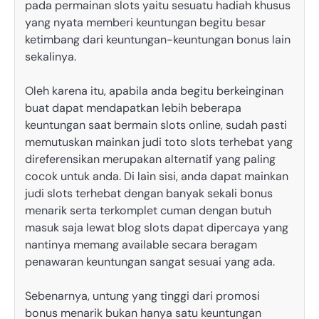
pada permainan slots yaitu sesuatu hadiah khusus
yang nyata memberi keuntungan begitu besar
ketimbang dari keuntungan-keuntungan bonus lain
sekalinya.
Oleh karena itu, apabila anda begitu berkeinginan
buat dapat mendapatkan lebih beberapa
keuntungan saat bermain slots online, sudah pasti
memutuskan mainkan judi toto slots terhebat yang
direferensikan merupakan alternatif yang paling
cocok untuk anda. Di lain sisi, anda dapat mainkan
judi slots terhebat dengan banyak sekali bonus
menarik serta terkomplet cuman dengan butuh
masuk saja lewat blog slots dapat dipercaya yang
nantinya memang available secara beragam
penawaran keuntungan sangat sesuai yang ada.
Sebenarnya, untung yang tinggi dari promosi
bonus menarik bukan hanya satu keuntungan