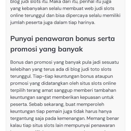
blog judi slots itu. Maka dari itu, perihal itu juga
yang kebanyakan selalu membuat web judi slots
online terunggul dan bisa dipercaya selalu memiliki
jumlah peserta juga dalam tiap harinya.
Punyai penawaran bonus serta
promosi yang banyak
Bonus dan promosi yang banyak pula jadi sesuatu
kelebihan yang terus ada di blog judi toto slots
terunggul. Tiap-tiap keuntungan bonus ataupun
promosi yang didatangkan oleh situs slots online
terpilih terang amat sanggup memberi tambahan
keuntungan sangat memberikan kepuasan untuk
peserta. Sebab sekarang, buat memperoleh
keuntungan tiap pemain juga tidak harus hanya
tergantung saja pada kemenangan. Memang benar
kalau tiap situs slots lain mempunyai penawaran