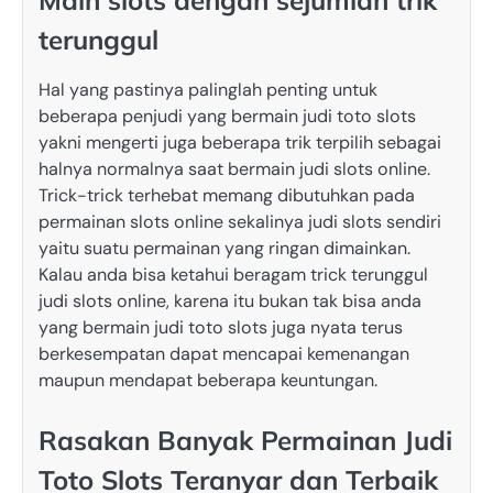
Main slots dengan sejumlah trik
terunggul
Hal yang pastinya palinglah penting untuk
beberapa penjudi yang bermain judi toto slots
yakni mengerti juga beberapa trik terpilih sebagai
halnya normalnya saat bermain judi slots online.
Trick-trick terhebat memang dibutuhkan pada
permainan slots online sekalinya judi slots sendiri
yaitu suatu permainan yang ringan dimainkan.
Kalau anda bisa ketahui beragam trick terunggul
judi slots online, karena itu bukan tak bisa anda
yang bermain judi toto slots juga nyata terus
berkesempatan dapat mencapai kemenangan
maupun mendapat beberapa keuntungan.
Rasakan Banyak Permainan Judi
Toto Slots Teranyar dan Terbaik