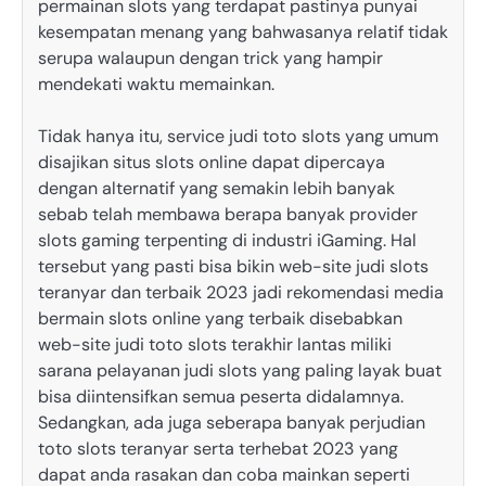
permainan slots yang terdapat pastinya punyai
kesempatan menang yang bahwasanya relatif tidak
serupa walaupun dengan trick yang hampir
mendekati waktu memainkan.
Tidak hanya itu, service judi toto slots yang umum
disajikan situs slots online dapat dipercaya
dengan alternatif yang semakin lebih banyak
sebab telah membawa berapa banyak provider
slots gaming terpenting di industri iGaming. Hal
tersebut yang pasti bisa bikin web-site judi slots
teranyar dan terbaik 2023 jadi rekomendasi media
bermain slots online yang terbaik disebabkan
web-site judi toto slots terakhir lantas miliki
sarana pelayanan judi slots yang paling layak buat
bisa diintensifkan semua peserta didalamnya.
Sedangkan, ada juga seberapa banyak perjudian
toto slots teranyar serta terhebat 2023 yang
dapat anda rasakan dan coba mainkan seperti