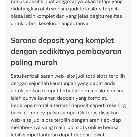
bonus spesifik buat anggotanya, akan tetapi yang
didatangkan oleh website judi toto slots terpilih
biasa lebih komplet dan yang jelas begitu realitas
untuk diberi keseluruh anggotanya.
Sarana deposit yang komplet
dengan sedikitnya pembayaran
paling murah
Satu kembali saran web-site judi toto slots terpilih
dengan sejumlah keuntungan yang dapat anda
untuk jadikan tempat terhebat bemain slots online
ialah punya layanan deposit yang komplet.
Beberapa model alternatif deposit seperti rekening
bank, e-money, pulsa sampai QR terus disajikan
web-site judi slots terpilih dengan arah tiap-tiap
member-nya yang main judi slots online berasa
lebih simpel lantaran dapat deposit lewat