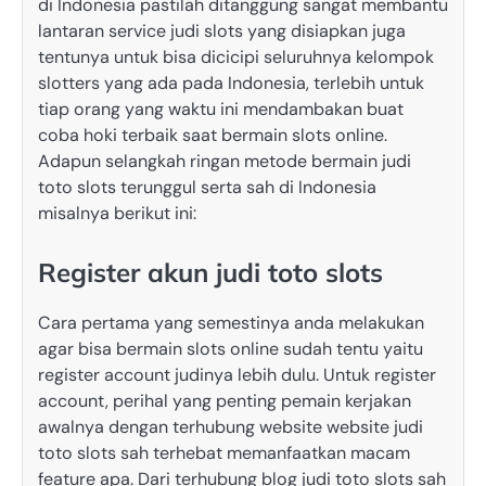
di Indonesia pastilah ditanggung sangat membantu
lantaran service judi slots yang disiapkan juga
tentunya untuk bisa dicicipi seluruhnya kelompok
slotters yang ada pada Indonesia, terlebih untuk
tiap orang yang waktu ini mendambakan buat
coba hoki terbaik saat bermain slots online.
Adapun selangkah ringan metode bermain judi
toto slots terunggul serta sah di Indonesia
misalnya berikut ini:
Register akun judi toto slots
Cara pertama yang semestinya anda melakukan
agar bisa bermain slots online sudah tentu yaitu
register account judinya lebih dulu. Untuk register
account, perihal yang penting pemain kerjakan
awalnya dengan terhubung website website judi
toto slots sah terhebat memanfaatkan macam
feature apa. Dari terhubung blog judi toto slots sah