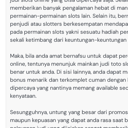
memberikan banyak pengalaman hebat di mana
permainan-permainan slots lain. Selain itu, be
penjudi atau slotters berkesempatan mendapati
pada permainan slots yakni sesuatu hadiah p
sekali ketimbang dari keuntungan-keuntungan b
Maka, bila anda amat bernafsu untuk dapat per
online, tentunya menunjuk mainkan judi toto slo
benar untuk anda. Di sisi lainnya, anda dapat 
bonus menarik dan terkomplet cuman dengan b
dipercaya yang nantinya memang available s
kenyataan.
Sesungguhnya, untung yang besar dari promos
maupun kepuasan yang dapat anda rasa saat berma