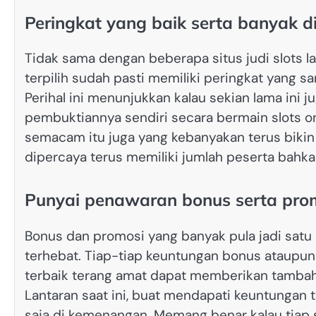
Peringkat yang baik serta banyak d
Tidak sama dengan beberapa situs judi slots l
terpilih sudah pasti memiliki peringkat yang sa
Perihal ini menunjukkan kalau sekian lama ini 
pembuktiannya sendiri secara bermain slots onlin
semacam itu juga yang kebanyakan terus bikin w
dipercaya terus memiliki jumlah peserta bahka
Punyai penawaran bonus serta pro
Bonus dan promosi yang banyak pula jadi satu k
terhebat. Tiap-tiap keuntungan bonus ataupun 
terbaik terang amat dapat memberikan tamba
Lantaran saat ini, buat mendapati keuntungan 
saja di kemenangan. Memang benar kalau tiap s