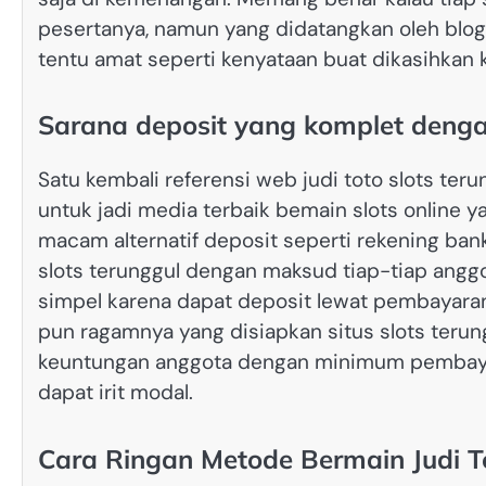
pesertanya, namun yang didatangkan oleh blog j
tentu amat seperti kenyataan buat dikasihkan
Sarana deposit yang komplet deng
Satu kembali referensi web judi toto slots t
untuk jadi media terbaik bemain slots online 
macam alternatif deposit seperti rekening bank
slots terunggul dengan maksud tiap-tiap anggot
simpel karena dapat deposit lewat pembayaran 
pun ragamnya yang disiapkan situs slots terung
keuntungan anggota dengan minimum pembayara
dapat irit modal.
Cara Ringan Metode Bermain Judi To