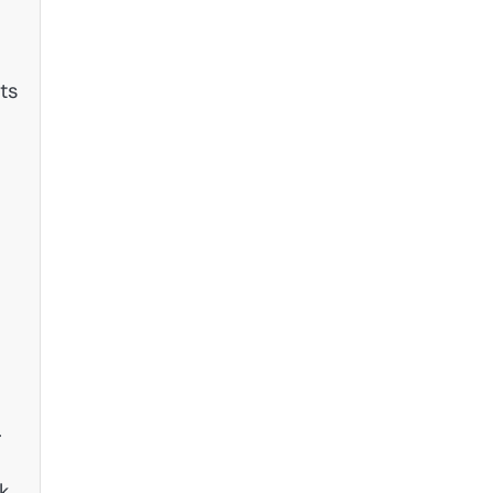
ts
.
k