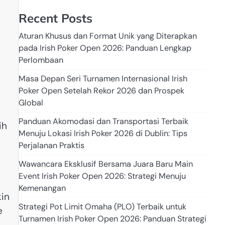
Recent Posts
Aturan Khusus dan Format Unik yang Diterapkan
pada Irish Poker Open 2026: Panduan Lengkap
Perlombaan
Masa Depan Seri Turnamen Internasional Irish
Poker Open Setelah Rekor 2026 dan Prospek
Global
Panduan Akomodasi dan Transportasi Terbaik
ih
Menuju Lokasi Irish Poker 2026 di Dublin: Tips
Perjalanan Praktis
Wawancara Eksklusif Bersama Juara Baru Main
Event Irish Poker Open 2026: Strategi Menuju
Kemenangan
in
Strategi Pot Limit Omaha (PLO) Terbaik untuk
e
Turnamen Irish Poker Open 2026: Panduan Strategi