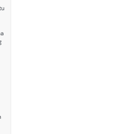
tu
na
g
n