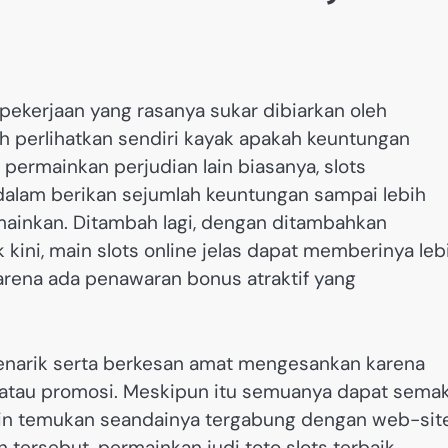
 pekerjaan yang rasanya sukar dibiarkan oleh
h perlihatkan sendiri kayak apakah keuntungan
ermainkan perjudian lain biasanya, slots
alam berikan sejumlah keuntungan sampai lebih
imainkan. Ditambah lagi, dengan ditambahkan
ik kini, main slots online jelas dapat memberinya leb
arena ada penawaran bonus atraktif yang
 menarik serta berkesan amat mengesankan karena
atau promosi. Meskipun itu semuanya dapat semak
ain temukan seandainya tergabung dengan web-sit
in tersebut, permainkan judi toto slots terbaik