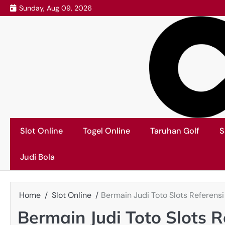
Skip
Sunday, Aug 09, 2026
to
content
Slot Online
Togel Online
Taruhan Golf
S
Judi Bola
Home
Slot Online
Bermain Judi Toto Slots Referens
Bermain Judi Toto Slots 