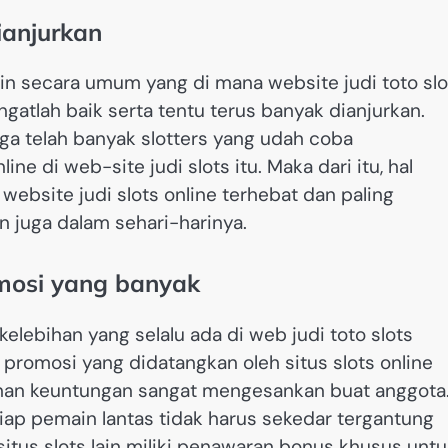
ianjurkan
ain secara umum yang di mana website judi toto slo
ngatlah baik serta tentu terus banyak dianjurkan.
juga telah banyak slotters yang udah coba
e di web-site judi slots itu. Maka dari itu, hal
ebsite judi slots online terhebat dan paling
n juga dalam sehari-harinya.
mosi yang banyak
elebihan yang selalu ada di web judi toto slots
promosi yang didatangkan oleh situs slots online
han keuntungan sangat mengesankan buat anggota
tiap pemain lantas tidak harus sekedar tergantung
itus slots lain miliki penawaran bonus khusus untu