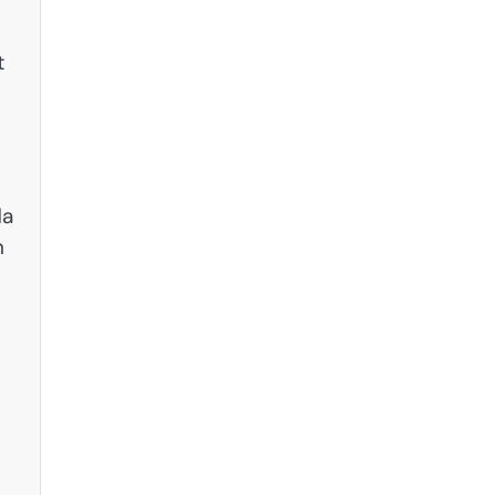
t
da
n