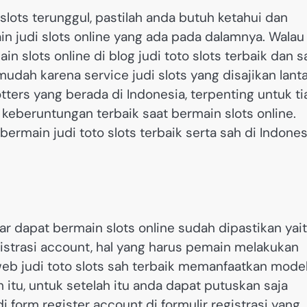
 slots terunggul, pastilah anda butuh ketahui dan
 judi slots online yang ada pada dalamnya. Walau
n slots online di blog judi toto slots terbaik dan s
dah karena service judi slots yang disajikan lant
tters yang berada di Indonesia, terpenting untuk ti
eberuntungan terbaik saat bermain slots online.
rmain judi toto slots terbaik serta sah di Indones
r dapat bermain slots online sudah dipastikan yai
egistrasi account, hal yang harus pemain melakukan
web judi toto slots sah terbaik memanfaatkan mode
h itu, untuk setelah itu anda dapat putuskan saja
 form register account di formulir registrasi yang