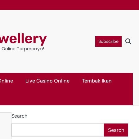
wellery
Subscribe
l Online Terpercaya!
Online
Live Casino Online
Tembak Ikan
Search
Search