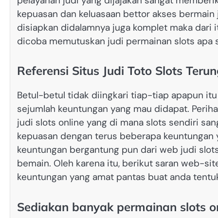
pelayanan judi yang dijajakan sangat member
kepuasan dan keluasaan bettor akses bermain j
disiapkan didalamnya juga komplet maka dari 
dicoba memutuskan judi permainan slots apa 
Referensi Situs Judi Toto Slots Te
Betul-betul tidak diingkari tiap-tiap apapun i
sejumlah keuntungan yang mau didapat. Periha
judi slots online yang di mana slots sendiri s
kepuasan dengan terus beberapa keuntungan 
keuntungan bergantung pun dari web judi slot
bemain. Oleh karena itu, berikut saran web-site
keuntungan yang amat pantas buat anda tentuk
Sediakan banyak permainan slots o