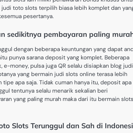
udi toto slots terpilih biasa lebih komplet dan yan
 kesemua pesertanya.
an sedikitnya pembayaran paling mura
erunggul dengan beberapa keuntungan yang dapat an
yaitu punya sarana deposit yang komplet. Beberapa
, e-money, pulsa juga QR selalu disiapkan blog judi
anya yang bermain judi slots online terasa lebih
tipe apa saja. Tidak cuman hanya itu, deposit apa
gul tentunya selalu menarik sekalian beri
n yang paling murah maka dari itu bermain slot
to Slots Terunggul dan Sah di Indones