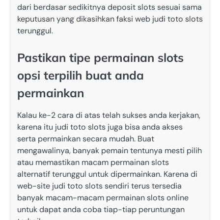
dari berdasar sedikitnya deposit slots sesuai sama
keputusan yang dikasihkan faksi web judi toto slots
terunggul.
Pastikan tipe permainan slots
opsi terpilih buat anda
permainkan
Kalau ke-2 cara di atas telah sukses anda kerjakan,
karena itu judi toto slots juga bisa anda akses
serta permainkan secara mudah. Buat
mengawalinya, banyak pemain tentunya mesti pilih
atau memastikan macam permainan slots
alternatif terunggul untuk dipermainkan. Karena di
web-site judi toto slots sendiri terus tersedia
banyak macam-macam permainan slots online
untuk dapat anda coba tiap-tiap peruntungan