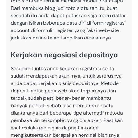
toto slots sah terbaik memakai model piranti apa.
Dari membuka blog judi toto slots sah itu, buat
sesudah itu anda dapat putuskan saja menu daftar
dengan isikan beberapa data diri di form registrasi
account di formulir register yang faksi web-site
judi slots online telah tampilkan didalamnya.
Kerjakan negosiasi depositnya
Sesudah tuntas anda kerjakan registrasi serta
sudah mendapatkan akun-nya, untuk seterusnya
anda dapat kerjakan bisnis depositnya. Metode
deposit lantas pada web slots terpercaya dan
terbaik sudah pasti benar-benar membantu
banyak penjudi sebab bisa memutuskan satu
diantaranya dari beberapa tipe alternatif metoda
pembayaran terkomplet yang disiapkan. Pastikan
saat melakukan bisnis deposit ini anda
mengikutsertakan berapakah nominal bisnisnya