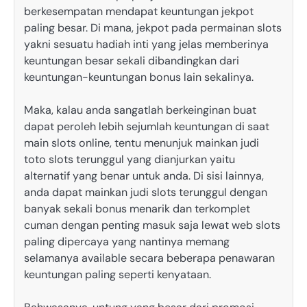
berkesempatan mendapat keuntungan jekpot
paling besar. Di mana, jekpot pada permainan slots
yakni sesuatu hadiah inti yang jelas memberinya
keuntungan besar sekali dibandingkan dari
keuntungan-keuntungan bonus lain sekalinya.
Maka, kalau anda sangatlah berkeinginan buat
dapat peroleh lebih sejumlah keuntungan di saat
main slots online, tentu menunjuk mainkan judi
toto slots terunggul yang dianjurkan yaitu
alternatif yang benar untuk anda. Di sisi lainnya,
anda dapat mainkan judi slots terunggul dengan
banyak sekali bonus menarik dan terkomplet
cuman dengan penting masuk saja lewat web slots
paling dipercaya yang nantinya memang
selamanya available secara beberapa penawaran
keuntungan paling seperti kenyataan.