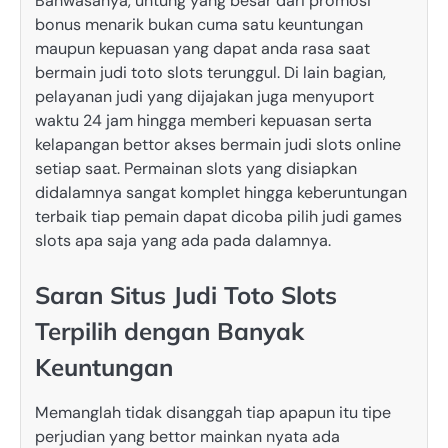
Bahwasanya, untung yang besar dari promosi
bonus menarik bukan cuma satu keuntungan
maupun kepuasan yang dapat anda rasa saat
bermain judi toto slots terunggul. Di lain bagian,
pelayanan judi yang dijajakan juga menyuport
waktu 24 jam hingga memberi kepuasan serta
kelapangan bettor akses bermain judi slots online
setiap saat. Permainan slots yang disiapkan
didalamnya sangat komplet hingga keberuntungan
terbaik tiap pemain dapat dicoba pilih judi games
slots apa saja yang ada pada dalamnya.
Saran Situs Judi Toto Slots
Terpilih dengan Banyak
Keuntungan
Memanglah tidak disanggah tiap apapun itu tipe
perjudian yang bettor mainkan nyata ada