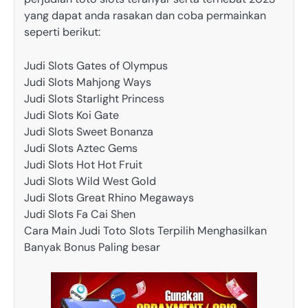
yang dapat anda rasakan dan coba permainkan
seperti berikut:
Judi Slots Gates of Olympus
Judi Slots Mahjong Ways
Judi Slots Starlight Princess
Judi Slots Koi Gate
Judi Slots Sweet Bonanza
Judi Slots Aztec Gems
Judi Slots Hot Hot Fruit
Judi Slots Wild West Gold
Judi Slots Great Rhino Megaways
Judi Slots Fa Cai Shen
Cara Main Judi Toto Slots Terpilih Menghasilkan
Banyak Bonus Paling besar