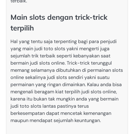
terbaik.
Main slots dengan trick-trick
terpilih
Hal yang tentu saja terpenting bagi para penjudi
yang main judi toto slots yakni mengerti juga
sejumlah trik terbaik seperti kebanyakan saat
bermain judi slots online. Trick-trick terunggul
memang selamanya dibutuhkan di permainan slots
online sekalinya judi slots sendiri yakni suatu
permainan yang ringan dimainkan. Kalau anda bisa
mengenali beragam kiat terpilih judi slots online,
karena itu bukan tak mungkin anda yang bermain
judi toto slots lantas pastinya terus
berkesempatan dapat mencetak kemenangan
maupun mendapat sejumlah keuntungan.