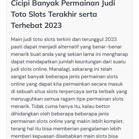
Cicipi Banyak Permainan Judi
Toto Slots Terakhir serta
Terhebat 2023
Main judi toto slots terkini dan terunggul 2023
pasti dapat menjadi alternatif yang benar-benar
menarik buat anda yang sekian lama ini mengharap
dapat mendapatkan jumlah keuntungan dari suatu
judi slots online. Manalagi, sekarang ini telah
sangat banyak beberapa jenis permainan slots
online yang dapat kita permainkan secara masuk
di sebuah situs slots terpercaya serta terbaik yang
menyuguhkan semua ragam tipe permainan slots
menarik. Tidak cuma hanya itu, kalau bettor
dihidangkan oleh beberapa beberapa jenis
permainan slots online yang makin lebih komplet,
terang hal itu bisa memberian pengalaman lebih
memberi kepuasan disebabkan main slots bisa