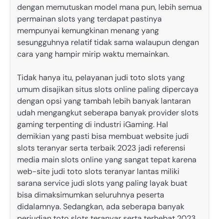
dengan memutuskan model mana pun, lebih semua
permainan slots yang terdapat pastinya
mempunyai kemungkinan menang yang
sesungguhnya relatif tidak sama walaupun dengan
cara yang hampir mirip waktu memainkan.
Tidak hanya itu, pelayanan judi toto slots yang
umum disajikan situs slots online paling dipercaya
dengan opsi yang tambah lebih banyak lantaran
udah mengangkut seberapa banyak provider slots
gaming terpenting di industri iGaming. Hal
demikian yang pasti bisa membuat website judi
slots teranyar serta terbaik 2023 jadi referensi
media main slots online yang sangat tepat karena
web-site judi toto slots teranyar lantas miliki
sarana service judi slots yang paling layak buat
bisa dimaksimumkan seluruhnya peserta
didalamnya. Sedangkan, ada seberapa banyak
perjudian toto slots teranyar serta terhebat 2023