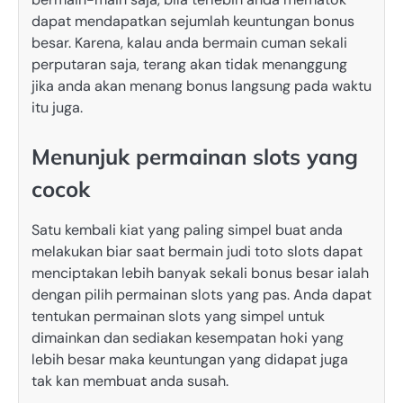
dapat mendapatkan sejumlah keuntungan bonus
besar. Karena, kalau anda bermain cuman sekali
perputaran saja, terang akan tidak menanggung
jika anda akan menang bonus langsung pada waktu
itu juga.
Menunjuk permainan slots yang
cocok
Satu kembali kiat yang paling simpel buat anda
melakukan biar saat bermain judi toto slots dapat
menciptakan lebih banyak sekali bonus besar ialah
dengan pilih permainan slots yang pas. Anda dapat
tentukan permainan slots yang simpel untuk
dimainkan dan sediakan kesempatan hoki yang
lebih besar maka keuntungan yang didapat juga
tak kan membuat anda susah.