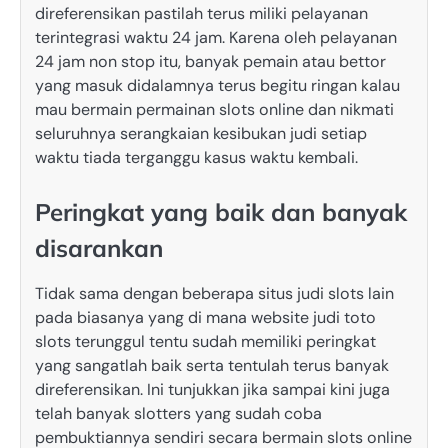
direferensikan pastilah terus miliki pelayanan
terintegrasi waktu 24 jam. Karena oleh pelayanan
24 jam non stop itu, banyak pemain atau bettor
yang masuk didalamnya terus begitu ringan kalau
mau bermain permainan slots online dan nikmati
seluruhnya serangkaian kesibukan judi setiap
waktu tiada terganggu kasus waktu kembali.
Peringkat yang baik dan banyak
disarankan
Tidak sama dengan beberapa situs judi slots lain
pada biasanya yang di mana website judi toto
slots terunggul tentu sudah memiliki peringkat
yang sangatlah baik serta tentulah terus banyak
direferensikan. Ini tunjukkan jika sampai kini juga
telah banyak slotters yang sudah coba
pembuktiannya sendiri secara bermain slots online