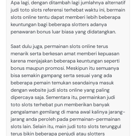
Apa lagi, dengan ditambah lagi jumlahnya alternatif
judi toto slots referensi terhebat waktu ini, bermain
slots online tentu dapat memberi lebih beberapa
keuntungan bagi beberapa slotters adanya
penawaran bonus luar biasa yang didatangkan.
Saat dulu juga, permainan slots online terus
menarik serta berkesan amat memberi kepuasan
karena menjajakan beberapa keuntungan seperti
bonus maupun promosi. Meskipun itu semuanya
bisa semakin gampang serta sesuai yang ada
beberapa pemain temukan seandainya masuk
dengan website judi slots online yang paling
dipercaya saja. Sementara itu, permainkan judi
toto slots terhebat pun memberikan banyak
pengalaman gemilang di mana awal kalinya jarang-
jarang anda peroleh pada permainan-permainan
slots lain. Selain itu, main judi toto slots terunggul
terus bikin beberapa penjudi atau slotters