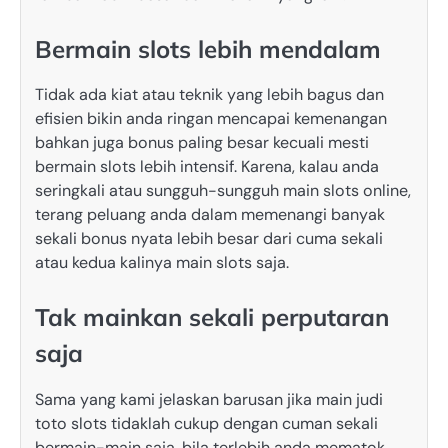
Bermain slots lebih mendalam
Tidak ada kiat atau teknik yang lebih bagus dan
efisien bikin anda ringan mencapai kemenangan
bahkan juga bonus paling besar kecuali mesti
bermain slots lebih intensif. Karena, kalau anda
seringkali atau sungguh-sungguh main slots online,
terang peluang anda dalam memenangi banyak
sekali bonus nyata lebih besar dari cuma sekali
atau kedua kalinya main slots saja.
Tak mainkan sekali perputaran
saja
Sama yang kami jelaskan barusan jika main judi
toto slots tidaklah cukup dengan cuman sekali
bermain-main saja, bila terlebih anda mematok