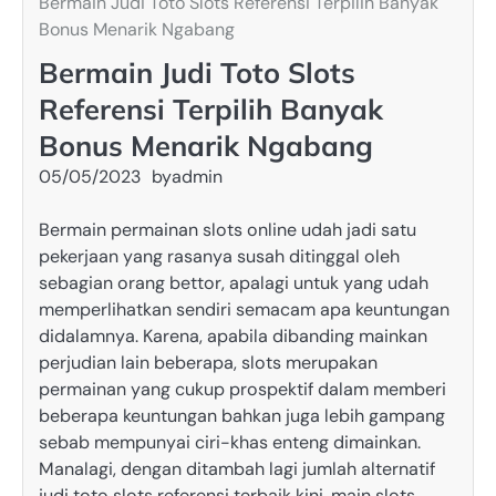
Bermain Judi Toto Slots Referensi Terpilih Banyak
Bonus Menarik Ngabang
Bermain Judi Toto Slots
Referensi Terpilih Banyak
Bonus Menarik Ngabang
05/05/2023
by
admin
Bermain permainan slots online udah jadi satu
pekerjaan yang rasanya susah ditinggal oleh
sebagian orang bettor, apalagi untuk yang udah
memperlihatkan sendiri semacam apa keuntungan
didalamnya. Karena, apabila dibanding mainkan
perjudian lain beberapa, slots merupakan
permainan yang cukup prospektif dalam memberi
beberapa keuntungan bahkan juga lebih gampang
sebab mempunyai ciri-khas enteng dimainkan.
Manalagi, dengan ditambah lagi jumlah alternatif
judi toto slots referensi terbaik kini, main slots