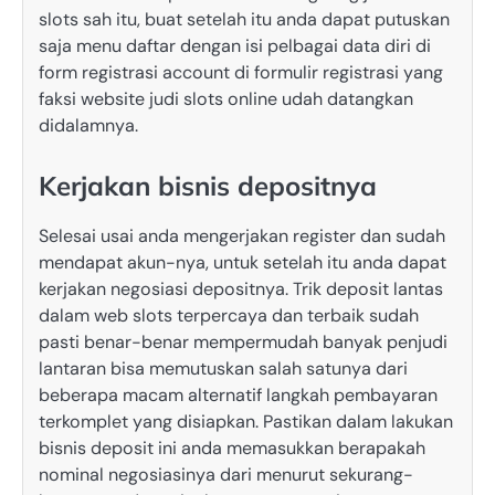
slots sah itu, buat setelah itu anda dapat putuskan
saja menu daftar dengan isi pelbagai data diri di
form registrasi account di formulir registrasi yang
faksi website judi slots online udah datangkan
didalamnya.
Kerjakan bisnis depositnya
Selesai usai anda mengerjakan register dan sudah
mendapat akun-nya, untuk setelah itu anda dapat
kerjakan negosiasi depositnya. Trik deposit lantas
dalam web slots terpercaya dan terbaik sudah
pasti benar-benar mempermudah banyak penjudi
lantaran bisa memutuskan salah satunya dari
beberapa macam alternatif langkah pembayaran
terkomplet yang disiapkan. Pastikan dalam lakukan
bisnis deposit ini anda memasukkan berapakah
nominal negosiasinya dari menurut sekurang-