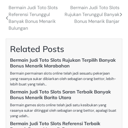
Bermain Judi Toto Slots
Bermain Judi Toto Slots
Post
Referensi Terunggul
Rujukan Terunggul Banyak
navigation
Banyak Bonus Menarik
Bonus Menarik Banjar
Bulungan
Related Posts
Bermain Judi Toto Slots Rujukan Terpilih Banyak
Bonus Menarik Marabahan
Bermain permainan slots online telah jadi sesuatu pekerjaan
yang rasanya sukar dibiarkan oleh sebagian orang bettor, lebih-
lebih buat yang telah…
Bermain Judi Toto Slots Saran Terbaik Banyak
Bonus Menarik Barito Utara
Bermain games slots online telah jadi satu kesibukan yang
rasanya sukar ditinggal oleh sebagian orang bettor, apalagi buat
yang udah…
Bermain Judi Toto Slots Referensi Terbaik