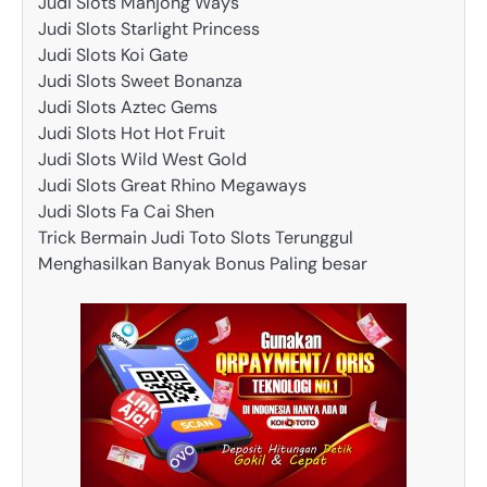
Judi Slots Mahjong Ways
Judi Slots Starlight Princess
Judi Slots Koi Gate
Judi Slots Sweet Bonanza
Judi Slots Aztec Gems
Judi Slots Hot Hot Fruit
Judi Slots Wild West Gold
Judi Slots Great Rhino Megaways
Judi Slots Fa Cai Shen
Trick Bermain Judi Toto Slots Terunggul
Menghasilkan Banyak Bonus Paling besar