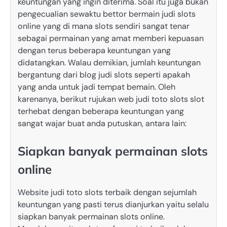
keuntungan yang ingin diterima. Soal itu juga bukan
pengecualian sewaktu bettor bermain judi slots
online yang di mana slots sendiri sangat tenar
sebagai permainan yang amat memberi kepuasan
dengan terus beberapa keuntungan yang
didatangkan. Walau demikian, jumlah keuntungan
bergantung dari blog judi slots seperti apakah
yang anda untuk jadi tempat bemain. Oleh
karenanya, berikut rujukan web judi toto slots slot
terhebat dengan beberapa keuntungan yang
sangat wajar buat anda putuskan, antara lain:
Siapkan banyak permainan slots
online
Website judi toto slots terbaik dengan sejumlah
keuntungan yang pasti terus dianjurkan yaitu selalu
siapkan banyak permainan slots online.