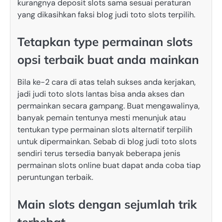
kurangnya deposit slots sama sesuai peraturan
yang dikasihkan faksi blog judi toto slots terpilih.
Tetapkan type permainan slots
opsi terbaik buat anda mainkan
Bila ke-2 cara di atas telah sukses anda kerjakan,
jadi judi toto slots lantas bisa anda akses dan
permainkan secara gampang. Buat mengawalinya,
banyak pemain tentunya mesti menunjuk atau
tentukan type permainan slots alternatif terpilih
untuk dipermainkan. Sebab di blog judi toto slots
sendiri terus tersedia banyak beberapa jenis
permainan slots online buat dapat anda coba tiap
peruntungan terbaik.
Main slots dengan sejumlah trik