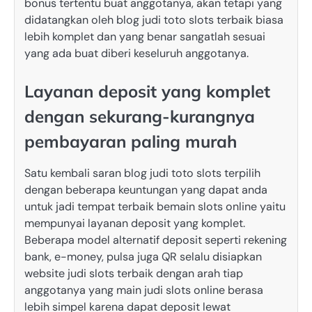
bonus tertentu buat anggotanya, akan tetapi yang
didatangkan oleh blog judi toto slots terbaik biasa
lebih komplet dan yang benar sangatlah sesuai
yang ada buat diberi keseluruh anggotanya.
Layanan deposit yang komplet
dengan sekurang-kurangnya
pembayaran paling murah
Satu kembali saran blog judi toto slots terpilih
dengan beberapa keuntungan yang dapat anda
untuk jadi tempat terbaik bemain slots online yaitu
mempunyai layanan deposit yang komplet.
Beberapa model alternatif deposit seperti rekening
bank, e-money, pulsa juga QR selalu disiapkan
website judi slots terbaik dengan arah tiap
anggotanya yang main judi slots online berasa
lebih simpel karena dapat deposit lewat