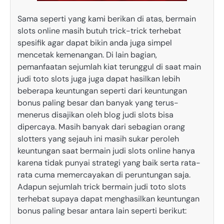
Sama seperti yang kami berikan di atas, bermain
slots online masih butuh trick-trick terhebat
spesifik agar dapat bikin anda juga simpel
mencetak kemenangan. Di lain bagian,
pemanfaatan sejumlah kiat terunggul di saat main
judi toto slots juga juga dapat hasilkan lebih
beberapa keuntungan seperti dari keuntungan
bonus paling besar dan banyak yang terus-
menerus disajikan oleh blog judi slots bisa
dipercaya. Masih banyak dari sebagian orang
slotters yang sejauh ini masih sukar peroleh
keuntungan saat bermain judi slots online hanya
karena tidak punyai strategi yang baik serta rata-
rata cuma memercayakan di peruntungan saja.
Adapun sejumlah trick bermain judi toto slots
terhebat supaya dapat menghasilkan keuntungan
bonus paling besar antara lain seperti berikut: