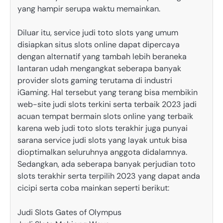
yang hampir serupa waktu memainkan.
Diluar itu, service judi toto slots yang umum
disiapkan situs slots online dapat dipercaya
dengan alternatif yang tambah lebih beraneka
lantaran udah mengangkat seberapa banyak
provider slots gaming terutama di industri
iGaming. Hal tersebut yang terang bisa membikin
web-site judi slots terkini serta terbaik 2023 jadi
acuan tempat bermain slots online yang terbaik
karena web judi toto slots terakhir juga punyai
sarana service judi slots yang layak untuk bisa
dioptimalkan seluruhnya anggota didalamnya.
Sedangkan, ada seberapa banyak perjudian toto
slots terakhir serta terpilih 2023 yang dapat anda
cicipi serta coba mainkan seperti berikut:
Judi Slots Gates of Olympus