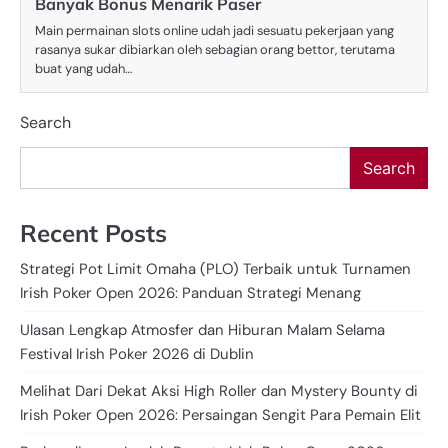
Banyak Bonus Menarik Paser
Main permainan slots online udah jadi sesuatu pekerjaan yang
rasanya sukar dibiarkan oleh sebagian orang bettor, terutama
buat yang udah…
Search
Search
Recent Posts
Strategi Pot Limit Omaha (PLO) Terbaik untuk Turnamen
Irish Poker Open 2026: Panduan Strategi Menang
Ulasan Lengkap Atmosfer dan Hiburan Malam Selama
Festival Irish Poker 2026 di Dublin
Melihat Dari Dekat Aksi High Roller dan Mystery Bounty di
Irish Poker Open 2026: Persaingan Sengit Para Pemain Elit