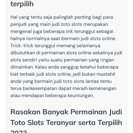
terpilih
Hal yang tentu saja palinglah penting bagi para
penjudi yang main judi toto slots merupakan
mengenal juga beberapa trik terunggul sebagai
halnya normalnya saat bermain judi slots online.
Trick-trick terunggul memang selamanya
dibutuhkan di permainan slots online sekalinya judi
slots sendiri yaitu suatu permainan yang ringan
dimainkan. Kalau anda sanggup ketahui beberapa
kiat terbaik judi slots online, jadi bukan mustahil
anda yang bermain judi toto slots lantas tentu
terus berkesempatan dapat meraih kemenangan
atau mendapat beberapa keuntungan.
Rasakan Banyak Permainan Judi
Toto Slots Teranyar serta Terpilih