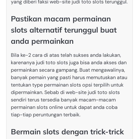
yang diberi faksi web-site judi toto slots terunggul.
Pastikan macam permainan
slots alternatif terunggul buat
anda permainkan
Bila ke-2 cara di atas telah sukses anda lakukan,
karenanya judi toto slots juga bisa anda akses dan
permainkan secara gampang. Buat mengawalinya,
banyak pemain yang pasti harus memutuskan atau
tentukan type permainan slots opsi terpilih untuk
dipermainkan. Sebab di web-site judi toto slots
sendiri terus tersedia banyak macam-macam
permainan slots online untuk dapat anda coba
tiap-tiap peruntungan terbaik.
Bermain slots dengan trick-trick