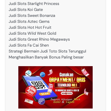
Judi Slots Starlight Princess
Judi Slots Koi Gate
Judi Slots Sweet Bonanza
Judi Slots Aztec Gems
Judi Slots Hot Hot Fruit
Judi Slots Wild West Gold
Judi Slots Great Rhino Megaways
Judi Slots Fa Cai Shen
Strategi Bermain Judi Toto Slots Terunggul
Menghasilkan Banyak Bonus Paling besar