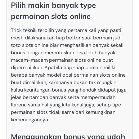
Pilih makin banyak type
permainan slots online
Trick teknik terpilih yang pertama kali yang pasti
mesti dilaksanakan tiap bettor saat bermain judi
toto slots online biar menghasilkan banyak sekali
bonus dengan memutuskan bisa lebih banyak
macam-macam permainan slots online buat
dipermainkan. Apabila tiap-tiap pemain miliki
berapa banyak model opsi permainan slots online
buat dimainkan, karenanya bukan tak mungkin
kalau keuntungan bonus yang hendak didapat juga
jelas bertambah banyak serta mempermudah.
Karena sama hal yang kita kenal juga, setiap tipe
permainan slots tidak sama dari kemungkinan
kemenangannya.
Menggunakan bonus yang udah