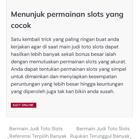
Menunjuk permainan slots yang
cocok
Satu kembali trick yang paling ringan buat anda
kerjakan agar di saat main judi toto slots dapat
hasilkan lebih banyak sekali bonus besar ialah
dengan memutuskan permainan slots yang akurat.
Anda dapat tentukan permainan slots yang simpel
untuk dimainkan dan menyiapkan kesempatan
peruntungan yang lebih besar hingga keuntungan
yang diperoleh juga tak kan bikin anda susah.
SLOT ONLINE
Bermain Judi Toto Slots
Bermain Judi Toto Slots
Post
Referensi Terpilih Banyak
Rujukan Terunggul Banyak