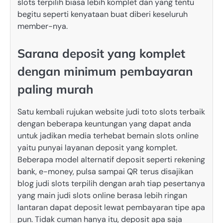
slots terpilih biasa lebih komplet dan yang tentu
begitu seperti kenyataan buat diberi keseluruh
member-nya.
Sarana deposit yang komplet
dengan minimum pembayaran
paling murah
Satu kembali rujukan website judi toto slots terbaik
dengan beberapa keuntungan yang dapat anda
untuk jadikan media terhebat bemain slots online
yaitu punyai layanan deposit yang komplet.
Beberapa model alternatif deposit seperti rekening
bank, e-money, pulsa sampai QR terus disajikan
blog judi slots terpilih dengan arah tiap pesertanya
yang main judi slots online berasa lebih ringan
lantaran dapat deposit lewat pembayaran tipe apa
pun. Tidak cuman hanya itu, deposit apa saja