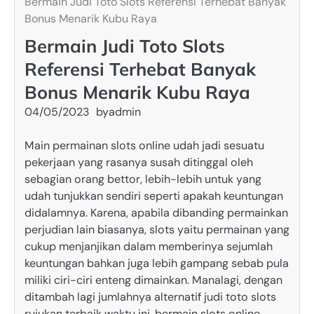
Bermain Judi Toto Slots Referensi Terhebat Banyak
Bonus Menarik Kubu Raya
Bermain Judi Toto Slots
Referensi Terhebat Banyak
Bonus Menarik Kubu Raya
04/05/2023
by
admin
Main permainan slots online udah jadi sesuatu
pekerjaan yang rasanya susah ditinggal oleh
sebagian orang bettor, lebih-lebih untuk yang
udah tunjukkan sendiri seperti apakah keuntungan
didalamnya. Karena, apabila dibanding permainkan
perjudian lain biasanya, slots yaitu permainan yang
cukup menjanjikan dalam memberinya sejumlah
keuntungan bahkan juga lebih gampang sebab pula
miliki ciri-ciri enteng dimainkan. Manalagi, dengan
ditambah lagi jumlahnya alternatif judi toto slots
rujukan terbaik waktu ini, bermain slots online