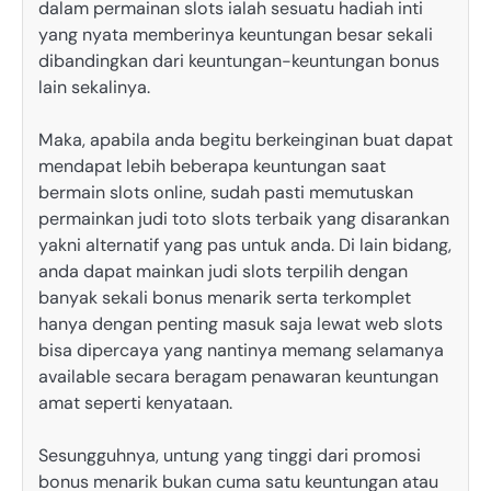
dalam permainan slots ialah sesuatu hadiah inti
yang nyata memberinya keuntungan besar sekali
dibandingkan dari keuntungan-keuntungan bonus
lain sekalinya.
Maka, apabila anda begitu berkeinginan buat dapat
mendapat lebih beberapa keuntungan saat
bermain slots online, sudah pasti memutuskan
permainkan judi toto slots terbaik yang disarankan
yakni alternatif yang pas untuk anda. Di lain bidang,
anda dapat mainkan judi slots terpilih dengan
banyak sekali bonus menarik serta terkomplet
hanya dengan penting masuk saja lewat web slots
bisa dipercaya yang nantinya memang selamanya
available secara beragam penawaran keuntungan
amat seperti kenyataan.
Sesungguhnya, untung yang tinggi dari promosi
bonus menarik bukan cuma satu keuntungan atau