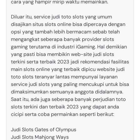
cara yang hampir mirip waktu memainkan.
Diluar itu, service judi toto slots yang umum
disajikan situs slots online bisa dipercaya dengan
opsi yang tambah lebih bermacam sebab telah
mengangkat seberapa banyak provider slots
gaming terutama di industri iGaming. Hal demikian
yang pasti bisa membikin web-site judi slots
terkini serta terbaik 2023 jadi rekomendasi fasilitas
main slots online yang terbaik dipicu website judi
toto slots teranyar lantas mempunyai layanan
service judi slots yang paling mencukupi untuk bisa
dimaksimumkan semuanya anggota didalamnya.
Saat itu, ada juga seberapa banyak perjudian toto
slots terkini dan terbaik 2023 yang dapat anda
cicipi serta coba permainkan seperti berikut:
Judi Slots Gates of Olympus
Judi Slots Mahjong Ways