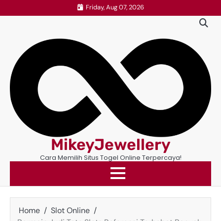
Skip
Friday, Aug 07, 2026
to
content
MikeyJewellery
Cara Memilih Situs Togel Online Terpercaya!
Home
Slot Online