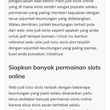
pengecualian saat bettor main judi slots online
yang di mana slots sendiri sangat populer selaku
permainan yang paling memberi kepuasan dengan
terus sejumlah keuntungan yang didatangkan.
Walau demikian, jumlah keuntungan terkait pula
dari web-site judi slots seperti apakah yang anda
untuk jadi tempat bemain. Untuk itu, berikut
referensi web-site judi toto slots slot terpilih
dengan sejumlah keuntungan yang paling pantas
buat anda putuskan, misalnya:
Siapkan banyak permainan slots
online
Web judi toto slots terbaik dengan beberapa
keuntungan yang pasti selalu disarankan yaitu
terus sediakan banyak permainan slots online.
Karena situs slots saran terhebat selalu