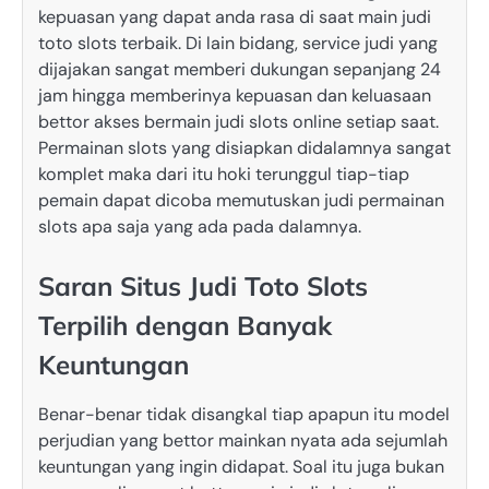
kepuasan yang dapat anda rasa di saat main judi
toto slots terbaik. Di lain bidang, service judi yang
dijajakan sangat memberi dukungan sepanjang 24
jam hingga memberinya kepuasan dan keluasaan
bettor akses bermain judi slots online setiap saat.
Permainan slots yang disiapkan didalamnya sangat
komplet maka dari itu hoki terunggul tiap-tiap
pemain dapat dicoba memutuskan judi permainan
slots apa saja yang ada pada dalamnya.
Saran Situs Judi Toto Slots
Terpilih dengan Banyak
Keuntungan
Benar-benar tidak disangkal tiap apapun itu model
perjudian yang bettor mainkan nyata ada sejumlah
keuntungan yang ingin didapat. Soal itu juga bukan