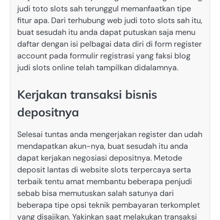
judi toto slots sah terunggul memanfaatkan tipe
fitur apa. Dari terhubung web judi toto slots sah itu,
buat sesudah itu anda dapat putuskan saja menu
daftar dengan isi pelbagai data diri di form register
account pada formulir registrasi yang faksi blog
judi slots online telah tampilkan didalamnya.
Kerjakan transaksi bisnis
depositnya
Selesai tuntas anda mengerjakan register dan udah
mendapatkan akun-nya, buat sesudah itu anda
dapat kerjakan negosiasi depositnya. Metode
deposit lantas di website slots terpercaya serta
terbaik tentu amat membantu beberapa penjudi
sebab bisa memutuskan salah satunya dari
beberapa tipe opsi teknik pembayaran terkomplet
yang disajikan. Yakinkan saat melakukan transaksi