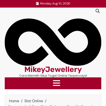
Skip
Monday, Aug 10, 2026
to
content
MikeyJewellery
Cara Memilih Situs Togel Online Terpercaya!
Home
Slot Online