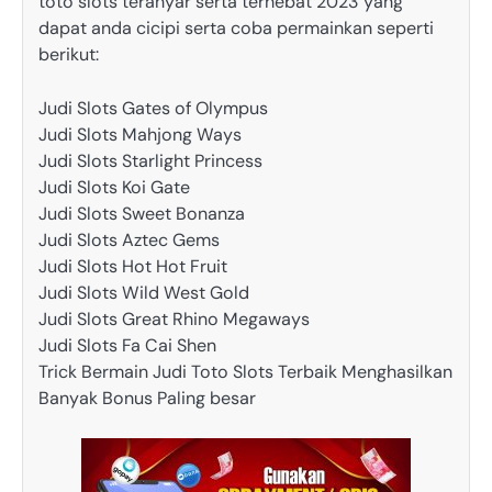
toto slots teranyar serta terhebat 2023 yang
dapat anda cicipi serta coba permainkan seperti
berikut:
Judi Slots Gates of Olympus
Judi Slots Mahjong Ways
Judi Slots Starlight Princess
Judi Slots Koi Gate
Judi Slots Sweet Bonanza
Judi Slots Aztec Gems
Judi Slots Hot Hot Fruit
Judi Slots Wild West Gold
Judi Slots Great Rhino Megaways
Judi Slots Fa Cai Shen
Trick Bermain Judi Toto Slots Terbaik Menghasilkan
Banyak Bonus Paling besar