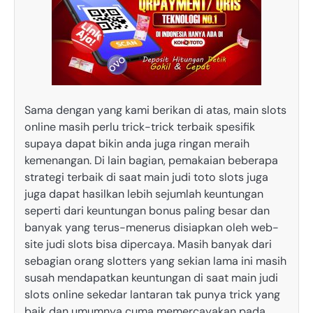
Sama dengan yang kami berikan di atas, main slots
online masih perlu trick-trick terbaik spesifik
supaya dapat bikin anda juga ringan meraih
kemenangan. Di lain bagian, pemakaian beberapa
strategi terbaik di saat main judi toto slots juga
juga dapat hasilkan lebih sejumlah keuntungan
seperti dari keuntungan bonus paling besar dan
banyak yang terus-menerus disiapkan oleh web-
site judi slots bisa dipercaya. Masih banyak dari
sebagian orang slotters yang sekian lama ini masih
susah mendapatkan keuntungan di saat main judi
slots online sekedar lantaran tak punya trick yang
baik dan umumnya cuma memercayakan pada