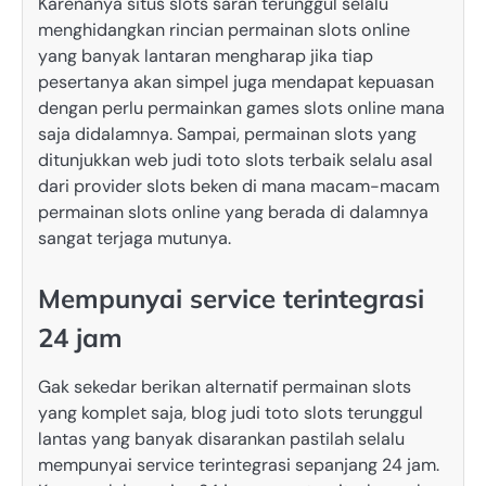
Karenanya situs slots saran terunggul selalu
menghidangkan rincian permainan slots online
yang banyak lantaran mengharap jika tiap
pesertanya akan simpel juga mendapat kepuasan
dengan perlu permainkan games slots online mana
saja didalamnya. Sampai, permainan slots yang
ditunjukkan web judi toto slots terbaik selalu asal
dari provider slots beken di mana macam-macam
permainan slots online yang berada di dalamnya
sangat terjaga mutunya.
Mempunyai service terintegrasi
24 jam
Gak sekedar berikan alternatif permainan slots
yang komplet saja, blog judi toto slots terunggul
lantas yang banyak disarankan pastilah selalu
mempunyai service terintegrasi sepanjang 24 jam.