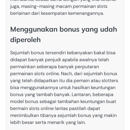
juga, masing-masing macam permainan slots
berlainan dari kesempatan kemenangannya.
Menggunakan bonus yang udah
diperoleh
Sejumlah bonus tersendiri kebanyakan bakal bisa
didapat banyak penjudi apabila awalnya telah
permainkan seberapa banyak perputaran
permainan slots online. Nach, dari sejumlah bonus
yang telah didapatkan itu dia pemain atau slotters
bisa menggunakannya untuk hasilkan keuntungan
bonus yang tambah banyak. Lantaran, beberapa
model bonus sebagai tambahan keuntungan buat
bermain slots online lantas pastilah dapat
menimbulkan tibanya sejumlah bonus yang makin
lebih besar serta menarik yang lain.