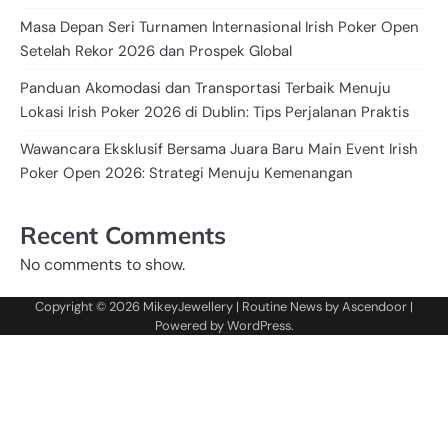
Masa Depan Seri Turnamen Internasional Irish Poker Open
Setelah Rekor 2026 dan Prospek Global
Panduan Akomodasi dan Transportasi Terbaik Menuju
Lokasi Irish Poker 2026 di Dublin: Tips Perjalanan Praktis
Wawancara Eksklusif Bersama Juara Baru Main Event Irish
Poker Open 2026: Strategi Menuju Kemenangan
Recent Comments
No comments to show.
Copyright © 2026
MikeyJewellery
| Routine News by
Ascendoor
|
Powered by
WordPress
.