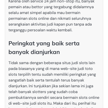
Karena oleh service 24 jam non-stop itu, banyak
pemain atau bettor yang tergabung didalamnya
selalu amat simpel apabila mau bermain
permainan slots online dan nikmati seluruhnya
serangkaian aktivitas judi kapan pun tanpa ada
terganggu persoalan waktu kembali.
Peringkat yang baik serta
banyak dianjurkan
Tidak sama dengan beberapa situs judi slots lain
pada biasanya yang di mana web-site judi toto
slots terpilih tentu sudah memiliki peringkat yang
sangatlah baik serta tentulah terus banyak
dianjurkan. Ini tunjukkan jika sekian lama ini juga
telah banyak slotters yang sudah coba
pembuktiannya sendiri secara bermain slots online
di web-site judi slots itu. Maka dari itu, perihal itu