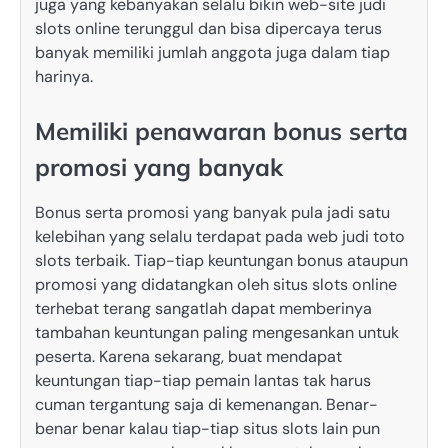
juga yang kebanyakan selalu bikin web-site judi
slots online terunggul dan bisa dipercaya terus
banyak memiliki jumlah anggota juga dalam tiap
harinya.
Memiliki penawaran bonus serta
promosi yang banyak
Bonus serta promosi yang banyak pula jadi satu
kelebihan yang selalu terdapat pada web judi toto
slots terbaik. Tiap-tiap keuntungan bonus ataupun
promosi yang didatangkan oleh situs slots online
terhebat terang sangatlah dapat memberinya
tambahan keuntungan paling mengesankan untuk
peserta. Karena sekarang, buat mendapat
keuntungan tiap-tiap pemain lantas tak harus
cuman tergantung saja di kemenangan. Benar-
benar benar kalau tiap-tiap situs slots lain pun