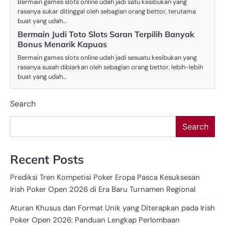
Bermain games slots online udah jadi satu kesibukan yang
rasanya sukar ditinggal oleh sebagian orang bettor, terutama
buat yang udah…
Bermain Judi Toto Slots Saran Terpilih Banyak
Bonus Menarik Kapuas
Bermain games slots online udah jadi sesuatu kesibukan yang
rasanya susah dibiarkan oleh sebagian orang bettor, lebih-lebih
buat yang udah…
Search
Search
Recent Posts
Prediksi Tren Kompetisi Poker Eropa Pasca Kesuksesan
Irish Poker Open 2026 di Era Baru Turnamen Regional
Aturan Khusus dan Format Unik yang Diterapkan pada Irish
Poker Open 2026: Panduan Lengkap Perlombaan