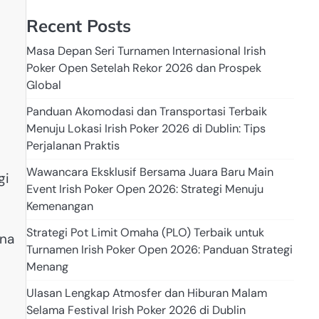
Recent Posts
Masa Depan Seri Turnamen Internasional Irish
Poker Open Setelah Rekor 2026 dan Prospek
Global
Panduan Akomodasi dan Transportasi Terbaik
Menuju Lokasi Irish Poker 2026 di Dublin: Tips
Perjalanan Praktis
Wawancara Eksklusif Bersama Juara Baru Main
gi
Event Irish Poker Open 2026: Strategi Menuju
Kemenangan
Strategi Pot Limit Omaha (PLO) Terbaik untuk
ena
Turnamen Irish Poker Open 2026: Panduan Strategi
Menang
Ulasan Lengkap Atmosfer dan Hiburan Malam
Selama Festival Irish Poker 2026 di Dublin