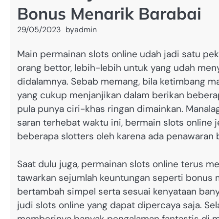
Bonus Menarik Barabai
29/05/2023
by
admin
Main permainan slots online udah jadi satu pe
orang bettor, lebih-lebih untuk yang udah men
didalamnya. Sebab memang, bila ketimbang mai
yang cukup menjanjikan dalam berikan bebera
pula punya ciri-khas ringan dimainkan. Manalagi
saran terhebat waktu ini, bermain slots onlin
beberapa slotters oleh karena ada penawaran 
Saat dulu juga, permainan slots online terus 
tawarkan sejumlah keuntungan seperti bonus
bertambah simpel serta sesuai kenyataan ba
judi slots online yang dapat dipercaya saja. Sel
memberinya banyak pengalaman fantastis di ma