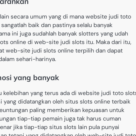
sarankan
 lain secara umum yang di mana website judi toto
 sangatlah baik dan pastinya selalu banyak
 lama ini juga sudahlah banyak slotters yang udah
 online di web-site judi slots itu. Maka dari itu,
 web-site judi slots online terpilih dan dapat
dalam sehari-harinya.
mosi yang banyak
 kelebihan yang terus ada di website judi toto slot
yang didatangkan oleh situs slots online terbaik
keuntungan paling memberikan kepuasan untuk
tungan tiap-tiap pemain juga tak harus cuman
r jika tiap-tiap situs slots lain pula punyai
n tetapi yang didatangkan oleh web-site judi toto