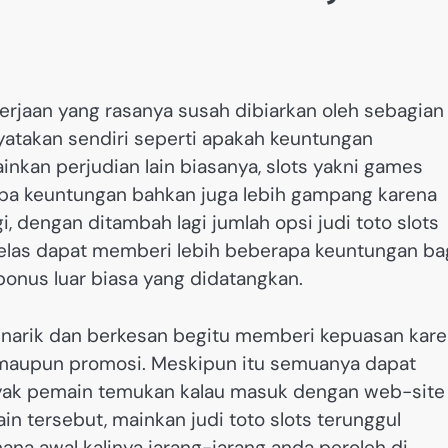
kerjaan yang rasanya susah dibiarkan oleh sebagian
yatakan sendiri seperti apakah keuntungan
nkan perjudian lain biasanya, slots yakni games
pa keuntungan bahkan juga lebih gampang karena
, dengan ditambah lagi jumlah opsi judi toto slots
e jelas dapat memberi lebih beberapa keuntungan ba
bonus luar biasa yang didatangkan.
menarik dan berkesan begitu memberi kepuasan kar
 maupun promosi. Meskipun itu semuanya dapat
nyak pemain temukan kalau masuk dengan web-site
ain tersebut, mainkan judi toto slots terunggul
na awal kalinya jarang-jarang anda peroleh di