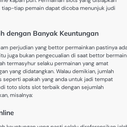
nline kapan pun. Permainan slots yang disiapkan
l tiap-tiap pemain dapat dicoba menunjuk judi
pilih dengan Banyak Keuntungan
cam perjudian yang bettor permainkan pastinya ad
itu juga bukan pengecualian di saat bettor bermain
sudah termasyhur selaku permainan yang amat
an yang didatangkan. Walau demikian, jumlah
s seperti apakah yang anda untuk jadi tempat
udi toto slots slot terbaik dengan sejumlah
an, misalnya:
nline
ah keuntungan yang pasti selalu direferensikan iala