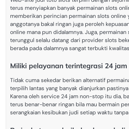
terus menyiapkan banyak permainan slots onlin
memberikan perincian permainan slots online 
anggotanya bakal ringan juga peroleh kepuasa
online mana pun didalamnya. Juga, permainan s
terunggul selalu datang dari provider slots 
berada pada dalamnya sangat terbukti kwalita
Miliki pelayanan terintegrasi 24 jam
Tidak cuma sekedar berikan alternatif permaina
terpilih lantas yang banyak dianjurkan pastinya
Karena oleh service 24 jam non-stop itu dia, 
terus benar-benar ringan bila mau bermain per
serangkaian kesibukan judi setiap waktu tanp