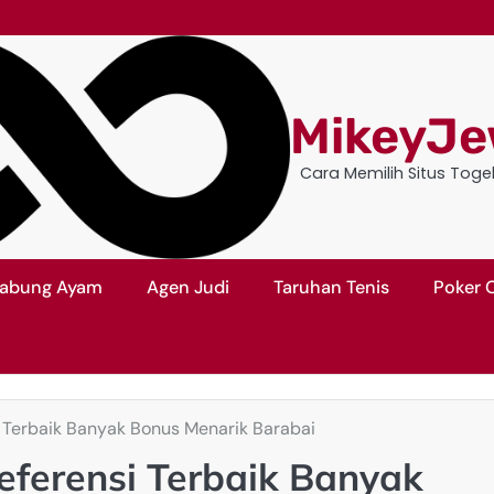
MikeyJe
Cara Memilih Situs Toge
abung Ayam
Agen Judi
Taruhan Tenis
Poker 
i Terbaik Banyak Bonus Menarik Barabai
Referensi Terbaik Banyak