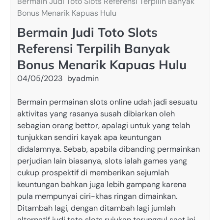
Bermain Judi Toto Slots Referensi Terpilih Banyak
Bonus Menarik Kapuas Hulu
Bermain Judi Toto Slots
Referensi Terpilih Banyak
Bonus Menarik Kapuas Hulu
04/05/2023
by
admin
Bermain permainan slots online udah jadi sesuatu
aktivitas yang rasanya susah dibiarkan oleh
sebagian orang bettor, apalagi untuk yang telah
tunjukkan sendiri kayak apa keuntungan
didalamnya. Sebab, apabila dibanding permainkan
perjudian lain biasanya, slots ialah games yang
cukup prospektif di memberikan sejumlah
keuntungan bahkan juga lebih gampang karena
pula mempunyai ciri-khas ringan dimainkan.
Ditambah lagi, dengan ditambah lagi jumlah
alternatif judi toto slots rujukan terunggul saat ini,