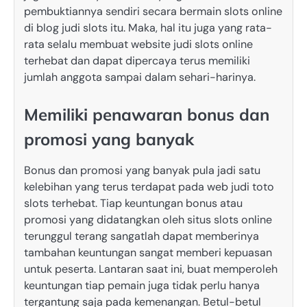
pembuktiannya sendiri secara bermain slots online
di blog judi slots itu. Maka, hal itu juga yang rata-
rata selalu membuat website judi slots online
terhebat dan dapat dipercaya terus memiliki
jumlah anggota sampai dalam sehari-harinya.
Memiliki penawaran bonus dan
promosi yang banyak
Bonus dan promosi yang banyak pula jadi satu
kelebihan yang terus terdapat pada web judi toto
slots terhebat. Tiap keuntungan bonus atau
promosi yang didatangkan oleh situs slots online
terunggul terang sangatlah dapat memberinya
tambahan keuntungan sangat memberi kepuasan
untuk peserta. Lantaran saat ini, buat memperoleh
keuntungan tiap pemain juga tidak perlu hanya
tergantung saja pada kemenangan. Betul-betul