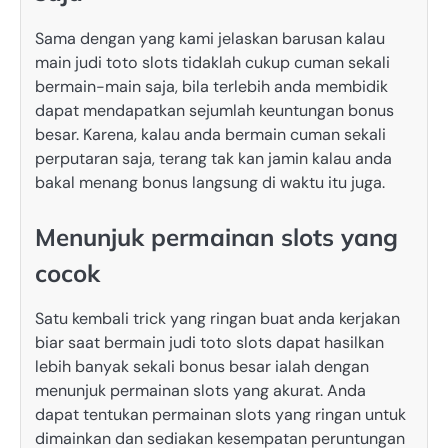
Sama dengan yang kami jelaskan barusan kalau
main judi toto slots tidaklah cukup cuman sekali
bermain-main saja, bila terlebih anda membidik
dapat mendapatkan sejumlah keuntungan bonus
besar. Karena, kalau anda bermain cuman sekali
perputaran saja, terang tak kan jamin kalau anda
bakal menang bonus langsung di waktu itu juga.
Menunjuk permainan slots yang
cocok
Satu kembali trick yang ringan buat anda kerjakan
biar saat bermain judi toto slots dapat hasilkan
lebih banyak sekali bonus besar ialah dengan
menunjuk permainan slots yang akurat. Anda
dapat tentukan permainan slots yang ringan untuk
dimainkan dan sediakan kesempatan peruntungan