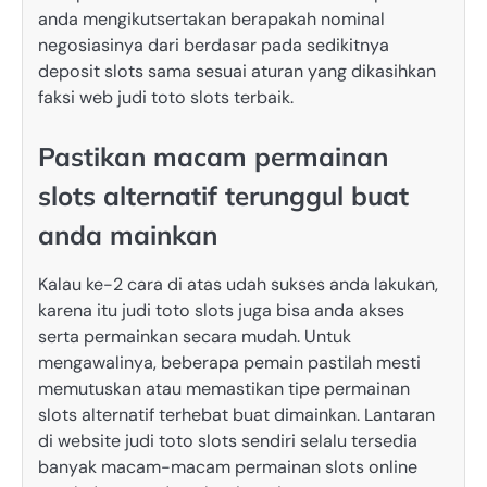
anda mengikutsertakan berapakah nominal
negosiasinya dari berdasar pada sedikitnya
deposit slots sama sesuai aturan yang dikasihkan
faksi web judi toto slots terbaik.
Pastikan macam permainan
slots alternatif terunggul buat
anda mainkan
Kalau ke-2 cara di atas udah sukses anda lakukan,
karena itu judi toto slots juga bisa anda akses
serta permainkan secara mudah. Untuk
mengawalinya, beberapa pemain pastilah mesti
memutuskan atau memastikan tipe permainan
slots alternatif terhebat buat dimainkan. Lantaran
di website judi toto slots sendiri selalu tersedia
banyak macam-macam permainan slots online