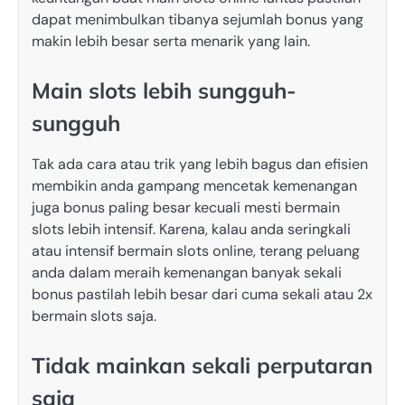
dapat menimbulkan tibanya sejumlah bonus yang
makin lebih besar serta menarik yang lain.
Main slots lebih sungguh-
sungguh
Tak ada cara atau trik yang lebih bagus dan efisien
membikin anda gampang mencetak kemenangan
juga bonus paling besar kecuali mesti bermain
slots lebih intensif. Karena, kalau anda seringkali
atau intensif bermain slots online, terang peluang
anda dalam meraih kemenangan banyak sekali
bonus pastilah lebih besar dari cuma sekali atau 2x
bermain slots saja.
Tidak mainkan sekali perputaran
saja