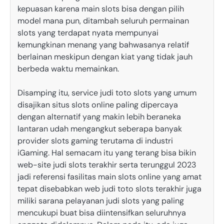
kepuasan karena main slots bisa dengan pilih
model mana pun, ditambah seluruh permainan
slots yang terdapat nyata mempunyai
kemungkinan menang yang bahwasanya relatif
berlainan meskipun dengan kiat yang tidak jauh
berbeda waktu memainkan.
Disamping itu, service judi toto slots yang umum
disajikan situs slots online paling dipercaya
dengan alternatif yang makin lebih beraneka
lantaran udah mengangkut seberapa banyak
provider slots gaming terutama di industri
iGaming. Hal semacam itu yang terang bisa bikin
web-site judi slots terakhir serta terunggul 2023
jadi referensi fasilitas main slots online yang amat
tepat disebabkan web judi toto slots terakhir juga
miliki sarana pelayanan judi slots yang paling
mencukupi buat bisa diintensifkan seluruhnya