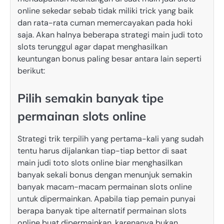
online sekedar sebab tidak miliki trick yang baik
dan rata-rata cuman memercayakan pada hoki
saja. Akan halnya beberapa strategi main judi toto
slots terunggul agar dapat menghasilkan
keuntungan bonus paling besar antara lain seperti
berikut:
Pilih semakin banyak tipe
permainan slots online
Strategi trik terpilih yang pertama-kali yang sudah
tentu harus dijalankan tiap-tiap bettor di saat
main judi toto slots online biar menghasilkan
banyak sekali bonus dengan menunjuk semakin
banyak macam-macam permainan slots online
untuk dipermainkan. Apabila tiap pemain punyai
berapa banyak tipe alternatif permainan slots
online buat dipermainkan, karenanya bukan