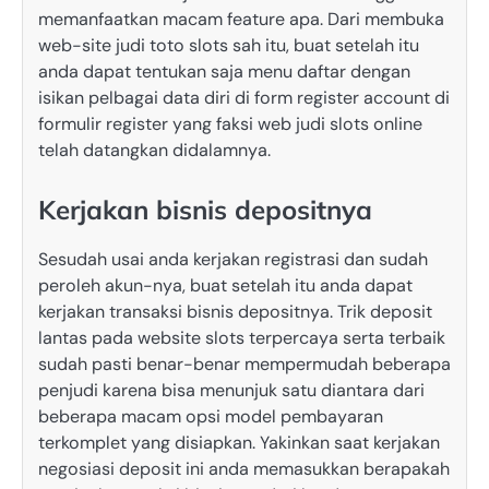
memanfaatkan macam feature apa. Dari membuka
web-site judi toto slots sah itu, buat setelah itu
anda dapat tentukan saja menu daftar dengan
isikan pelbagai data diri di form register account di
formulir register yang faksi web judi slots online
telah datangkan didalamnya.
Kerjakan bisnis depositnya
Sesudah usai anda kerjakan registrasi dan sudah
peroleh akun-nya, buat setelah itu anda dapat
kerjakan transaksi bisnis depositnya. Trik deposit
lantas pada website slots terpercaya serta terbaik
sudah pasti benar-benar mempermudah beberapa
penjudi karena bisa menunjuk satu diantara dari
beberapa macam opsi model pembayaran
terkomplet yang disiapkan. Yakinkan saat kerjakan
negosiasi deposit ini anda memasukkan berapakah