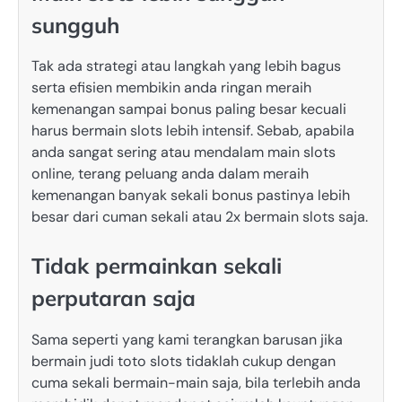
sungguh
Tak ada strategi atau langkah yang lebih bagus
serta efisien membikin anda ringan meraih
kemenangan sampai bonus paling besar kecuali
harus bermain slots lebih intensif. Sebab, apabila
anda sangat sering atau mendalam main slots
online, terang peluang anda dalam meraih
kemenangan banyak sekali bonus pastinya lebih
besar dari cuman sekali atau 2x bermain slots saja.
Tidak permainkan sekali
perputaran saja
Sama seperti yang kami terangkan barusan jika
bermain judi toto slots tidaklah cukup dengan
cuma sekali bermain-main saja, bila terlebih anda