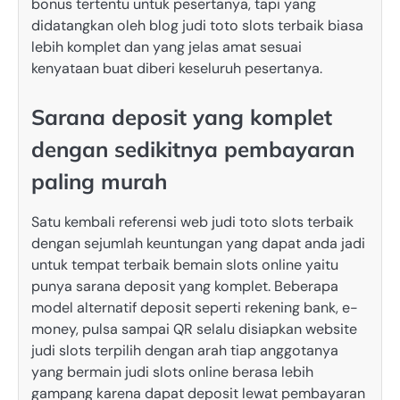
bonus tertentu untuk pesertanya, tapi yang
didatangkan oleh blog judi toto slots terbaik biasa
lebih komplet dan yang jelas amat sesuai
kenyataan buat diberi keseluruh pesertanya.
Sarana deposit yang komplet
dengan sedikitnya pembayaran
paling murah
Satu kembali referensi web judi toto slots terbaik
dengan sejumlah keuntungan yang dapat anda jadi
untuk tempat terbaik bemain slots online yaitu
punya sarana deposit yang komplet. Beberapa
model alternatif deposit seperti rekening bank, e-
money, pulsa sampai QR selalu disiapkan website
judi slots terpilih dengan arah tiap anggotanya
yang bermain judi slots online berasa lebih
gampang karena dapat deposit lewat pembayaran