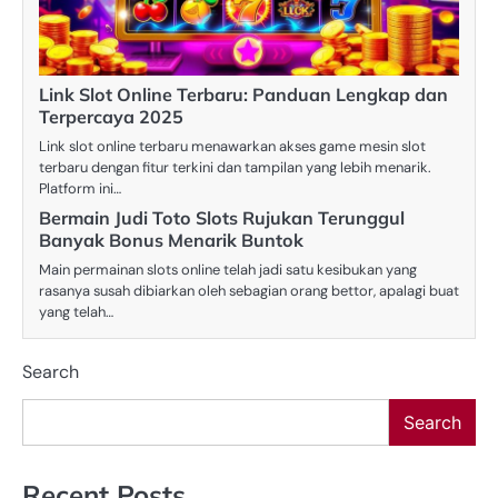
Link Slot Online Terbaru: Panduan Lengkap dan
Terpercaya 2025
Link slot online terbaru menawarkan akses game mesin slot
terbaru dengan fitur terkini dan tampilan yang lebih menarik.
Platform ini…
Bermain Judi Toto Slots Rujukan Terunggul
Banyak Bonus Menarik Buntok
Main permainan slots online telah jadi satu kesibukan yang
rasanya susah dibiarkan oleh sebagian orang bettor, apalagi buat
yang telah…
Search
Search
Recent Posts