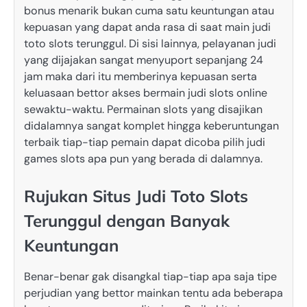
bonus menarik bukan cuma satu keuntungan atau
kepuasan yang dapat anda rasa di saat main judi
toto slots terunggul. Di sisi lainnya, pelayanan judi
yang dijajakan sangat menyuport sepanjang 24
jam maka dari itu memberinya kepuasan serta
keluasaan bettor akses bermain judi slots online
sewaktu-waktu. Permainan slots yang disajikan
didalamnya sangat komplet hingga keberuntungan
terbaik tiap-tiap pemain dapat dicoba pilih judi
games slots apa pun yang berada di dalamnya.
Rujukan Situs Judi Toto Slots
Terunggul dengan Banyak
Keuntungan
Benar-benar gak disangkal tiap-tiap apa saja tipe
perjudian yang bettor mainkan tentu ada beberapa