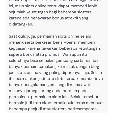
ini, main slots online tentu dapat memberi lebih
sejumlah keuntungan bagi beberapa slotters
karena ada penawaran bonus atraktif yang
didatangkan.
Saat dulu juga, permainan slots online selalu
menarik serta berkesan benar-benar memberi
kepuasan karena tawarkan beberapa keuntungan
seperti bonus atau promosi. Walaupun itu
seluruhnya bisa semakin gampang serta realitas
banyak pemain temukan jika masuk dengan blog
judi slots online yang paling dipercaya saja. Selain
itu, permainkan judi toto slots terbaik memberinya
banyak pengalaman gemilang di mana awal
mulanya jarang-jarang anda peroleh pada
permainan-permainan slots lain. Selain tersebut,
bermain judi toto slots terbaik pula terus membuat
beberapa penjudi atau slotters berkesempatan