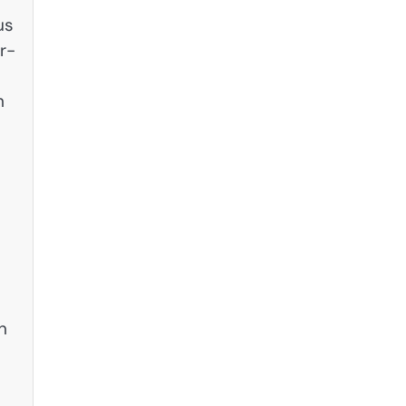
us
r-
h
n