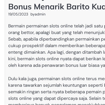
Bonus Menarik Barito Ku
19/05/2023
by
admin
Bermain permainan slots online telah jadi satu
orang bettor, apalagi buat yang telah menunj
Sebab, apabila diperbandingkan permainkan p
cukup prospektif dalam memberikan beberapa k
enteng dimainkan. Apa lagi, dengan ditambah lagi
kini, bermain slots online nyata dapat berikan
oleh karena ada penawaran bonus luar biasa y
Dulu kala juga, permainan slots online terus 
karena tawarkan sejumlah keuntungan seperti b
semakin ringan serta nyata beberapa pemain 
slots online yang dapat dipercaya saja. Selain 
memberinya banyak pengalaman menakjubkan d