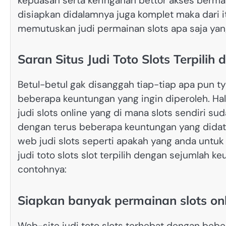
kepuasan serta keringanan bettor akses bermain
disiapkan didalamnya juga komplet maka dari it
memutuskan judi permainan slots apa saja ya
Saran Situs Judi Toto Slots Terpil
Betul-betul gak disanggah tiap-tiap apa pun t
beberapa keuntungan yang ingin diperoleh. Hal
judi slots online yang di mana slots sendiri 
dengan terus beberapa keuntungan yang didat
web judi slots seperti apakah yang anda untuk
judi toto slots slot terpilih dengan sejumlah 
contohnya:
Siapkan banyak permainan slots onl
Web-site judi toto slots terhebat dengan bebe