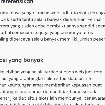
ireferensikan
in umumnya yang di mana web judi toto slots terung
aik serta tentu selalu banyak disarankan. Perihal i
slotters yang sudah coba pembuktiannya sendiri sec
ingga, hal semacam itu juga yang umumnya terus
ling dipercaya selalu banyak memiliki jumlah pese
osi yang banyak
kelebihan yang selalu terdapat pada web judi toto
osi yang didatangkan oleh situs slots online
ahan keuntungan amat memberikan kepuasan buat
ntungan tiap pemain lantas tidak harus sekedar
nar jika tiap situs slots lain mempunyai penawara
ng didatangkan oleh blog judi toto slots terpilih