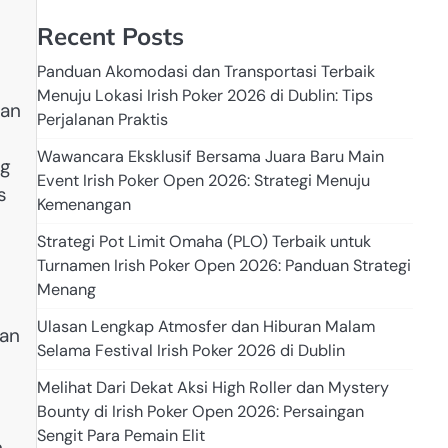
Recent Posts
Panduan Akomodasi dan Transportasi Terbaik
Menuju Lokasi Irish Poker 2026 di Dublin: Tips
ian
Perjalanan Praktis
Wawancara Eksklusif Bersama Juara Baru Main
ng
Event Irish Poker Open 2026: Strategi Menuju
s
Kemenangan
Strategi Pot Limit Omaha (PLO) Terbaik untuk
Turnamen Irish Poker Open 2026: Panduan Strategi
Menang
Ulasan Lengkap Atmosfer dan Hiburan Malam
san
Selama Festival Irish Poker 2026 di Dublin
Melihat Dari Dekat Aksi High Roller dan Mystery
Bounty di Irish Poker Open 2026: Persaingan
Sengit Para Pemain Elit
n