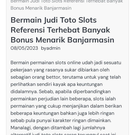
Bermain Judi Toto Slots Referensi Terhebat Banyak
Bonus Menarik Banjarmasin
Bermain Judi Toto Slots
Referensi Terhebat Banyak
Bonus Menarik Banjarmasin
08/05/2023
by
admin
Bermain permainan slots online udah jadi sesuatu
pekerjaan yang rasanya sukar dibiarkan oleh
sebagian orang bettor, terutama untuk yang telah
perlihatkan sendiri kayak apa keuntungan
didalamnya. Sebab, apabila diperbandingkan
permainkan perjudian lain beberapa, slots ialah
permainan yang cukup menjanjikan dalam berikan
beberapa keuntungan bahkan juga lebih ringan
sebab pula punyai karakter ringan dimainkan.
Manalagi, dengan ditambah lagi jumlahnya
alternatif judi toto slots saran terunggul saat ini,