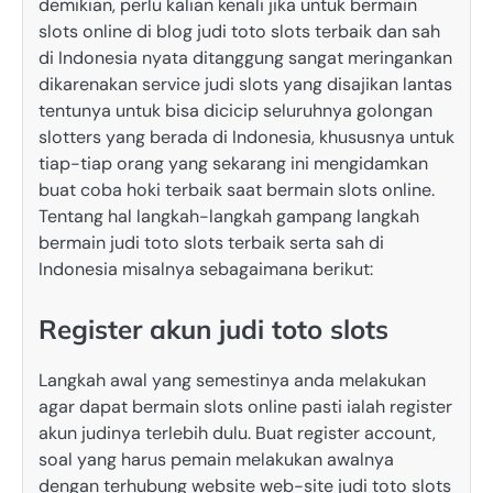
demikian, perlu kalian kenali jika untuk bermain
slots online di blog judi toto slots terbaik dan sah
di Indonesia nyata ditanggung sangat meringankan
dikarenakan service judi slots yang disajikan lantas
tentunya untuk bisa dicicip seluruhnya golongan
slotters yang berada di Indonesia, khususnya untuk
tiap-tiap orang yang sekarang ini mengidamkan
buat coba hoki terbaik saat bermain slots online.
Tentang hal langkah-langkah gampang langkah
bermain judi toto slots terbaik serta sah di
Indonesia misalnya sebagaimana berikut:
Register akun judi toto slots
Langkah awal yang semestinya anda melakukan
agar dapat bermain slots online pasti ialah register
akun judinya terlebih dulu. Buat register account,
soal yang harus pemain melakukan awalnya
dengan terhubung website web-site judi toto slots