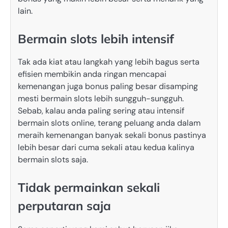
lain.
Bermain slots lebih intensif
Tak ada kiat atau langkah yang lebih bagus serta
efisien membikin anda ringan mencapai
kemenangan juga bonus paling besar disamping
mesti bermain slots lebih sungguh-sungguh.
Sebab, kalau anda paling sering atau intensif
bermain slots online, terang peluang anda dalam
meraih kemenangan banyak sekali bonus pastinya
lebih besar dari cuma sekali atau kedua kalinya
bermain slots saja.
Tidak permainkan sekali
perputaran saja