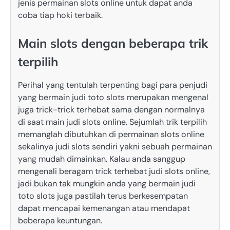
jenis permainan slots online untuk dapat anda
coba tiap hoki terbaik.
Main slots dengan beberapa trik
terpilih
Perihal yang tentulah terpenting bagi para penjudi
yang bermain judi toto slots merupakan mengenal
juga trick-trick terhebat sama dengan normalnya
di saat main judi slots online. Sejumlah trik terpilih
memanglah dibutuhkan di permainan slots online
sekalinya judi slots sendiri yakni sebuah permainan
yang mudah dimainkan. Kalau anda sanggup
mengenali beragam trick terhebat judi slots online,
jadi bukan tak mungkin anda yang bermain judi
toto slots juga pastilah terus berkesempatan
dapat mencapai kemenangan atau mendapat
beberapa keuntungan.