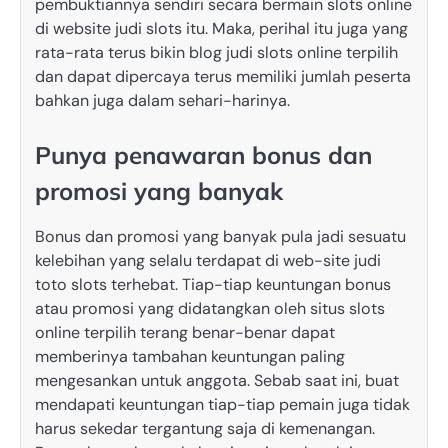
pembuktiannya sendiri secara bermain slots online
di website judi slots itu. Maka, perihal itu juga yang
rata-rata terus bikin blog judi slots online terpilih
dan dapat dipercaya terus memiliki jumlah peserta
bahkan juga dalam sehari-harinya.
Punya penawaran bonus dan
promosi yang banyak
Bonus dan promosi yang banyak pula jadi sesuatu
kelebihan yang selalu terdapat di web-site judi
toto slots terhebat. Tiap-tiap keuntungan bonus
atau promosi yang didatangkan oleh situs slots
online terpilih terang benar-benar dapat
memberinya tambahan keuntungan paling
mengesankan untuk anggota. Sebab saat ini, buat
mendapati keuntungan tiap-tiap pemain juga tidak
harus sekedar tergantung saja di kemenangan.