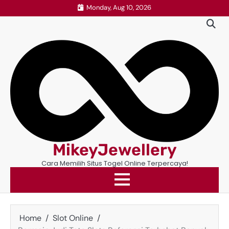
Skip
Monday, Aug 10, 2026
to
content
MikeyJewellery
Cara Memilih Situs Togel Online Terpercaya!
Home
Slot Online