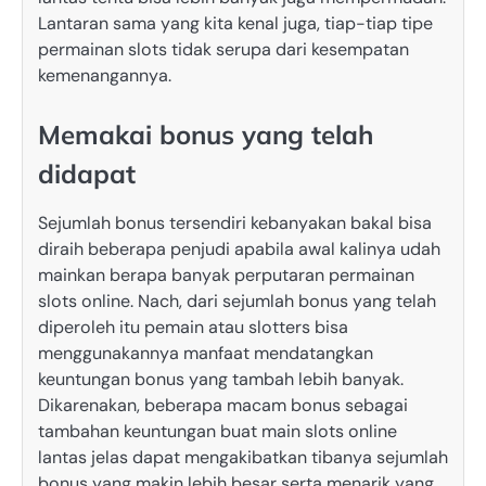
Lantaran sama yang kita kenal juga, tiap-tiap tipe
permainan slots tidak serupa dari kesempatan
kemenangannya.
Memakai bonus yang telah
didapat
Sejumlah bonus tersendiri kebanyakan bakal bisa
diraih beberapa penjudi apabila awal kalinya udah
mainkan berapa banyak perputaran permainan
slots online. Nach, dari sejumlah bonus yang telah
diperoleh itu pemain atau slotters bisa
menggunakannya manfaat mendatangkan
keuntungan bonus yang tambah lebih banyak.
Dikarenakan, beberapa macam bonus sebagai
tambahan keuntungan buat main slots online
lantas jelas dapat mengakibatkan tibanya sejumlah
bonus yang makin lebih besar serta menarik yang