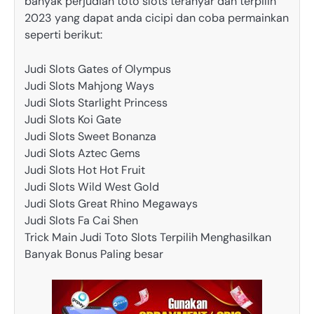
banyak perjudian toto slots teranyar dan terpilih
2023 yang dapat anda cicipi dan coba permainkan
seperti berikut:
Judi Slots Gates of Olympus
Judi Slots Mahjong Ways
Judi Slots Starlight Princess
Judi Slots Koi Gate
Judi Slots Sweet Bonanza
Judi Slots Aztec Gems
Judi Slots Hot Hot Fruit
Judi Slots Wild West Gold
Judi Slots Great Rhino Megaways
Judi Slots Fa Cai Shen
Trick Main Judi Toto Slots Terpilih Menghasilkan
Banyak Bonus Paling besar