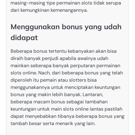
masing-masing tipe permainan slots tidak serupa
dari kemungkinan kemenangannya.
Menggunakan bonus yang udah
didapat
Beberapa bonus tertentu kebanyakan akan bisa
diraih banyak penjudi apabila awalnya udah
mainkan seberapa banyak perputaran permainan
slots online. Nach, dari beberapa bonus yang telah
diperoleh itu pemain atau slotters bisa
menggunakannya untuk menciptakan keuntungan
bonus yang makin lebih banyak. Lantaran,
beberapa macam bonus sebagai tambahan
keuntungan untuk main slots online lantas pastilah
dapat menyebabkan tibanya beberapa bonus yang
tambah besar serta menarik yang lain.