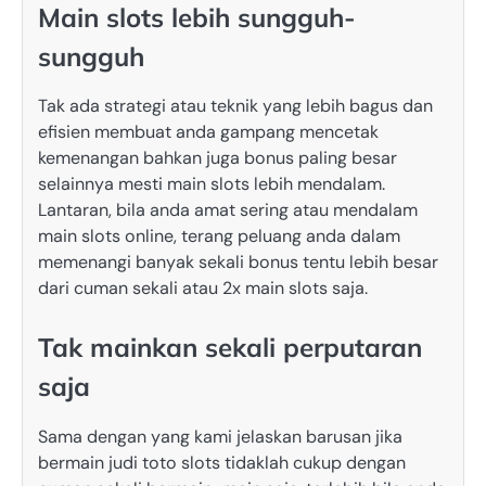
Main slots lebih sungguh-
sungguh
Tak ada strategi atau teknik yang lebih bagus dan
efisien membuat anda gampang mencetak
kemenangan bahkan juga bonus paling besar
selainnya mesti main slots lebih mendalam.
Lantaran, bila anda amat sering atau mendalam
main slots online, terang peluang anda dalam
memenangi banyak sekali bonus tentu lebih besar
dari cuman sekali atau 2x main slots saja.
Tak mainkan sekali perputaran
saja
Sama dengan yang kami jelaskan barusan jika
bermain judi toto slots tidaklah cukup dengan