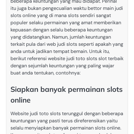
beberapa keuntungan yang mau didapat. Perihal
itu juga bukan pengecualian waktu bettor main judi
slots online yang di mana slots sendiri sangat
populer selaku permainan yang amat memberikan
kepuasan dengan selalu beberapa keuntungan
yang didatangkan. Namun, jumlah keuntungan
terkait pula dari web judi slots seperti apakah yang
anda untuk jadikan tempat bemain. Untuk itu,
berikut referensi website judi toto slots slot terbaik
dengan sejumlah keuntungan yang paling wajar
buat anda tentukan, contohnya:
Siapkan banyak permainan slots
online
Website judi toto slots terunggul dengan beberapa
keuntungan yang pasti terus direferensikan yaitu
selalu menyiapkan banyak permainan slots online.