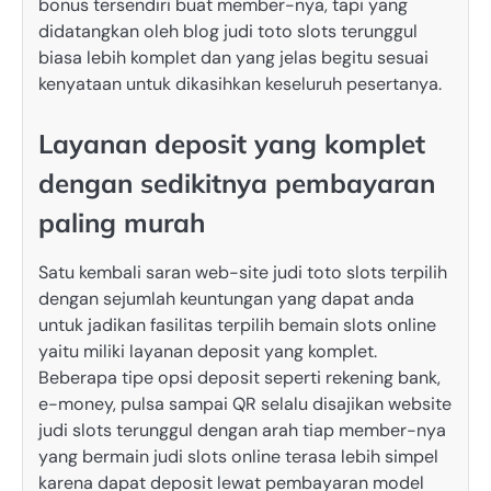
bonus tersendiri buat member-nya, tapi yang
didatangkan oleh blog judi toto slots terunggul
biasa lebih komplet dan yang jelas begitu sesuai
kenyataan untuk dikasihkan keseluruh pesertanya.
Layanan deposit yang komplet
dengan sedikitnya pembayaran
paling murah
Satu kembali saran web-site judi toto slots terpilih
dengan sejumlah keuntungan yang dapat anda
untuk jadikan fasilitas terpilih bemain slots online
yaitu miliki layanan deposit yang komplet.
Beberapa tipe opsi deposit seperti rekening bank,
e-money, pulsa sampai QR selalu disajikan website
judi slots terunggul dengan arah tiap member-nya
yang bermain judi slots online terasa lebih simpel
karena dapat deposit lewat pembayaran model