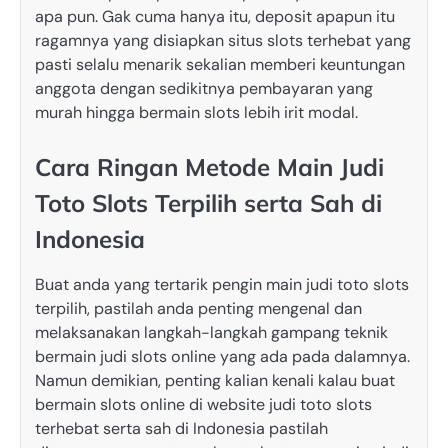
apa pun. Gak cuma hanya itu, deposit apapun itu
ragamnya yang disiapkan situs slots terhebat yang
pasti selalu menarik sekalian memberi keuntungan
anggota dengan sedikitnya pembayaran yang
murah hingga bermain slots lebih irit modal.
Cara Ringan Metode Main Judi
Toto Slots Terpilih serta Sah di
Indonesia
Buat anda yang tertarik pengin main judi toto slots
terpilih, pastilah anda penting mengenal dan
melaksanakan langkah-langkah gampang teknik
bermain judi slots online yang ada pada dalamnya.
Namun demikian, penting kalian kenali kalau buat
bermain slots online di website judi toto slots
terhebat serta sah di Indonesia pastilah