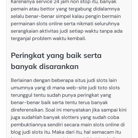
Karenanya service 24 jam non stop itu, banyak
pemain atau bettor yang tergabung didalamnya
selalu benar-benar simpel kalau pengin bermain
permainan slots online serta nikmati seluruhnya
serangkaian aktivitas judi setiap waktu tanpa ada
terganjal problem waktu kembali.
Peringkat yang baik serta
banyak disarankan
Berlainan dengan beberapa situs judi slots lain
umumnya yang di mana web-site judi toto slots
terunggul tentu sudah punya peringkat yang
benar-benar baik serta tentu terus banyak
direferensikan. Soal ini menyatakan jika sampai kini
juga sudahlah banyak slotters yang sudah coba
pembuktiannya sendiri secara main slots online di
blog judi slots itu. Maka dari itu, hal semacam itu