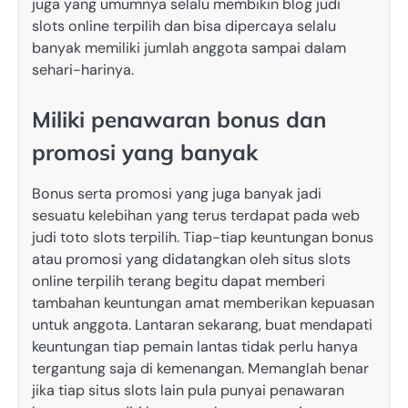
juga yang umumnya selalu membikin blog judi
slots online terpilih dan bisa dipercaya selalu
banyak memiliki jumlah anggota sampai dalam
sehari-harinya.
Miliki penawaran bonus dan
promosi yang banyak
Bonus serta promosi yang juga banyak jadi
sesuatu kelebihan yang terus terdapat pada web
judi toto slots terpilih. Tiap-tiap keuntungan bonus
atau promosi yang didatangkan oleh situs slots
online terpilih terang begitu dapat memberi
tambahan keuntungan amat memberikan kepuasan
untuk anggota. Lantaran sekarang, buat mendapati
keuntungan tiap pemain lantas tidak perlu hanya
tergantung saja di kemenangan. Memanglah benar
jika tiap situs slots lain pula punyai penawaran