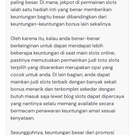
paling besar. Di mana, jekpot di permainan slots
ialah satu hadiah inti yang benar memberikan
keuntungan begitu besar dibandingkan dari
keuntungan-keuntungan bonus lain sekalinya.
Oleh karena itu, kalau anda benar-benar
berkeinginan untuk dapat mendapat lebih
beberapa keuntungan di saat main slots online,
pastinya memutuskan permainkan judi toto slots
terpilih yang disarankan merupakan opsi yang
cocok untuk anda. Di lain bagian, anda dapat
mainkan judi slots terbaik dengan banyak sekali
bonus menarik dan terkomplet sekedar dengan
butuh masuk saja lewat blog slots dapat dipercaya
yang nantinya selalu memang available secara
bermacam penawaran keuntungan amat sesuai
kenyataan.
Sesungguhnya, keuntungan besar dari promosi