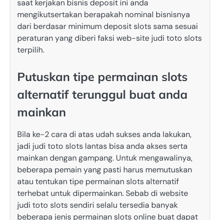
saat kerjakan bisnis deposit ini anda
mengikutsertakan berapakah nominal bisnisnya
dari berdasar minimum deposit slots sama sesuai
peraturan yang diberi faksi web-site judi toto slots
terpilih.
Putuskan tipe permainan slots
alternatif terunggul buat anda
mainkan
Bila ke-2 cara di atas udah sukses anda lakukan,
jadi judi toto slots lantas bisa anda akses serta
mainkan dengan gampang. Untuk mengawalinya,
beberapa pemain yang pasti harus memutuskan
atau tentukan tipe permainan slots alternatif
terhebat untuk dipermainkan. Sebab di website
judi toto slots sendiri selalu tersedia banyak
beberapa jenis permainan slots online buat dapat