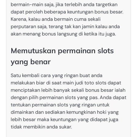
bermain-main saja, jika terlebih anda targetkan
dapat peroleh beberapa keuntungan bonus besar.
Karena, kalau anda bermain cuma sekali
perputaran saja, terang tak kan jamin kalau anda
akan menang bonus langsung di ketika itu juga.
Memutuskan permainan slots
yang benar
Satu kembali cara yang ringan buat anda
melakukan biar di saat main judi toto slots dapat
menciptakan lebih banyak sekali bonus besar ialah
dengan pilih permainan slots yang pas. Anda dapat
tentukan permainan slots yang ringan untuk
dimainkan dan sediakan kemungkinan hoki yang
lebih besar maka keuntungan yang didapat juga
tidak membikin anda sukar.