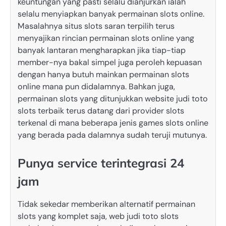
keuntungan yang pasti selalu dianjurkan ialah
selalu menyiapkan banyak permainan slots online.
Masalahnya situs slots saran terpilih terus
menyajikan rincian permainan slots online yang
banyak lantaran mengharapkan jika tiap-tiap
member-nya bakal simpel juga peroleh kepuasan
dengan hanya butuh mainkan permainan slots
online mana pun didalamnya. Bahkan juga,
permainan slots yang ditunjukkan website judi toto
slots terbaik terus datang dari provider slots
terkenal di mana beberapa jenis games slots online
yang berada pada dalamnya sudah teruji mutunya.
Punya service terintegrasi 24
jam
Tidak sekedar memberikan alternatif permainan
slots yang komplet saja, web judi toto slots