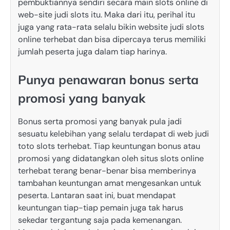
pembuktiannya sendiri secara main slots online di
web-site judi slots itu. Maka dari itu, perihal itu
juga yang rata-rata selalu bikin website judi slots
online terhebat dan bisa dipercaya terus memiliki
jumlah peserta juga dalam tiap harinya.
Punya penawaran bonus serta
promosi yang banyak
Bonus serta promosi yang banyak pula jadi
sesuatu kelebihan yang selalu terdapat di web judi
toto slots terhebat. Tiap keuntungan bonus atau
promosi yang didatangkan oleh situs slots online
terhebat terang benar-benar bisa memberinya
tambahan keuntungan amat mengesankan untuk
peserta. Lantaran saat ini, buat mendapat
keuntungan tiap-tiap pemain juga tak harus
sekedar tergantung saja pada kemenangan.