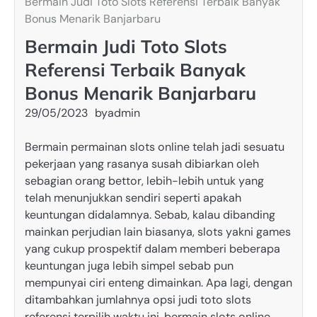
Bermain Judi Toto Slots Referensi Terbaik Banyak
Bonus Menarik Banjarbaru
Bermain Judi Toto Slots
Referensi Terbaik Banyak
Bonus Menarik Banjarbaru
29/05/2023
by
admin
Bermain permainan slots online telah jadi sesuatu
pekerjaan yang rasanya susah dibiarkan oleh
sebagian orang bettor, lebih-lebih untuk yang
telah menunjukkan sendiri seperti apakah
keuntungan didalamnya. Sebab, kalau dibanding
mainkan perjudian lain biasanya, slots yakni games
yang cukup prospektif dalam memberi beberapa
keuntungan juga lebih simpel sebab pun
mempunyai ciri enteng dimainkan. Apa lagi, dengan
ditambahkan jumlahnya opsi judi toto slots
referensi terpilih waktu ini, bermain slots online