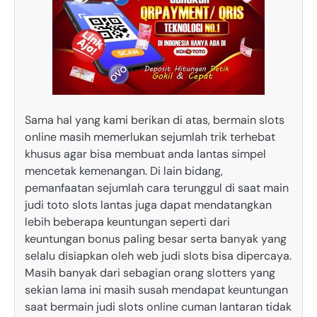
Sama hal yang kami berikan di atas, bermain slots
online masih memerlukan sejumlah trik terhebat
khusus agar bisa membuat anda lantas simpel
mencetak kemenangan. Di lain bidang,
pemanfaatan sejumlah cara terunggul di saat main
judi toto slots lantas juga dapat mendatangkan
lebih beberapa keuntungan seperti dari
keuntungan bonus paling besar serta banyak yang
selalu disiapkan oleh web judi slots bisa dipercaya.
Masih banyak dari sebagian orang slotters yang
sekian lama ini masih susah mendapat keuntungan
saat bermain judi slots online cuman lantaran tidak