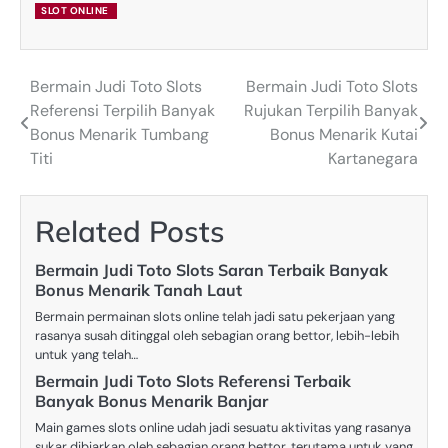
SLOT ONLINE
Bermain Judi Toto Slots
Bermain Judi Toto Slots
Post
Referensi Terpilih Banyak
Rujukan Terpilih Banyak
navigation
Bonus Menarik Tumbang
Bonus Menarik Kutai
Titi
Kartanegara
Related Posts
Bermain Judi Toto Slots Saran Terbaik Banyak
Bonus Menarik Tanah Laut
Bermain permainan slots online telah jadi satu pekerjaan yang
rasanya susah ditinggal oleh sebagian orang bettor, lebih-lebih
untuk yang telah…
Bermain Judi Toto Slots Referensi Terbaik
Banyak Bonus Menarik Banjar
Main games slots online udah jadi sesuatu aktivitas yang rasanya
sukar dibiarkan oleh sebagian orang bettor, terutama untuk yang