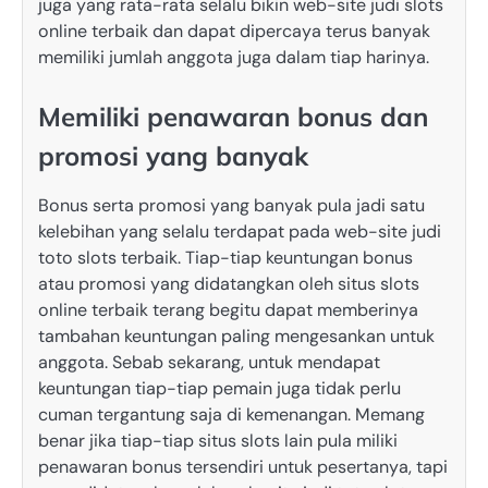
juga yang rata-rata selalu bikin web-site judi slots
online terbaik dan dapat dipercaya terus banyak
memiliki jumlah anggota juga dalam tiap harinya.
Memiliki penawaran bonus dan
promosi yang banyak
Bonus serta promosi yang banyak pula jadi satu
kelebihan yang selalu terdapat pada web-site judi
toto slots terbaik. Tiap-tiap keuntungan bonus
atau promosi yang didatangkan oleh situs slots
online terbaik terang begitu dapat memberinya
tambahan keuntungan paling mengesankan untuk
anggota. Sebab sekarang, untuk mendapat
keuntungan tiap-tiap pemain juga tidak perlu
cuman tergantung saja di kemenangan. Memang
benar jika tiap-tiap situs slots lain pula miliki
penawaran bonus tersendiri untuk pesertanya, tapi