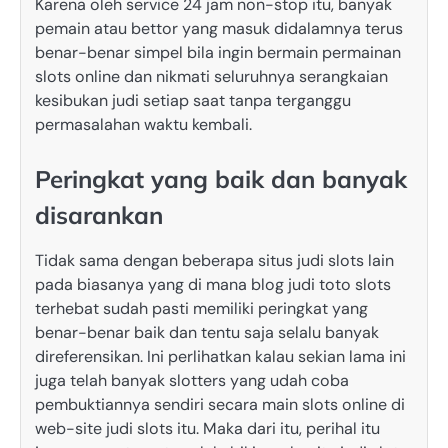
Karena oleh service 24 jam non-stop itu, banyak
pemain atau bettor yang masuk didalamnya terus
benar-benar simpel bila ingin bermain permainan
slots online dan nikmati seluruhnya serangkaian
kesibukan judi setiap saat tanpa terganggu
permasalahan waktu kembali.
Peringkat yang baik dan banyak
disarankan
Tidak sama dengan beberapa situs judi slots lain
pada biasanya yang di mana blog judi toto slots
terhebat sudah pasti memiliki peringkat yang
benar-benar baik dan tentu saja selalu banyak
direferensikan. Ini perlihatkan kalau sekian lama ini
juga telah banyak slotters yang udah coba
pembuktiannya sendiri secara main slots online di
web-site judi slots itu. Maka dari itu, perihal itu