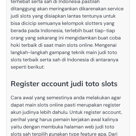
terhebat serta sah di Indonesia pastilah
ditanggung akan meringankan dikarenakan service
judi slots yang disiapkan lantas tentunya untuk
bisa dicicip semuanya kelompok slotters yang
berada pada Indonesia, terlebih buat tiap-tiap
orang yang sekarang ini mengidamkan buat coba
hoki terbaik di saat main slots online. Mengenai
langkah-langkah gampang teknik main judi toto
slots terbaik serta sah di Indonesia di antaranya
seperti berikut:
Register account judi toto slots
Cara awal yang semestinya anda melakukan agar
dapat main slots online pasti merupakan register
akun judinya lebih dahulu. Untuk register account,
perihal yang harus pemain kerjakan awal kalinya
yaitu dengan membuka halaman web judi toto
slots sah terpilih gunakan type feature apa. Dari