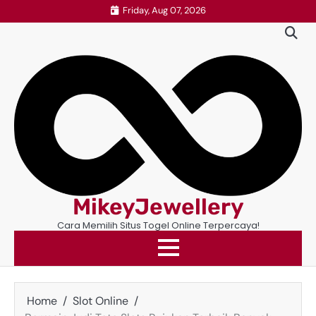
Skip
Friday, Aug 07, 2026
to
content
MikeyJewellery
Cara Memilih Situs Togel Online Terpercaya!
Home
Slot Online