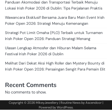
Panduan Akomodasi dan Transportasi Terbaik Menuju
Lokasi Irish Poker 2026 di Dublin: Tips Perjalanan Praktis
Wawancara Eksklusif Bersama Juara Baru Main Event Irish
Poker Open 2026: Strategi Menuju Kemenangan
Strategi Pot Limit Omaha (PLO) Terbaik untuk Turnamen
Irish Poker Open 2026: Panduan Strategi Menang
Ulasan Lengkap Atmosfer dan Hiburan Malam Selama
Festival Irish Poker 2026 di Dublin
Melihat Dari Dekat Aksi High Roller dan Mystery Bounty di
Irish Poker Open 2026: Persaingan Sengit Para Pemain Elit
Recent Comments
No comments to show.
Copyright © 2026
MikeyJewellery
| Routine News by
Ascendoor
|
Powered by
WordPress
.