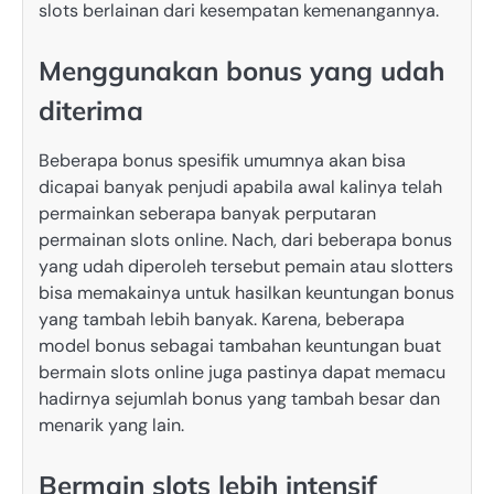
slots berlainan dari kesempatan kemenangannya.
Menggunakan bonus yang udah
diterima
Beberapa bonus spesifik umumnya akan bisa
dicapai banyak penjudi apabila awal kalinya telah
permainkan seberapa banyak perputaran
permainan slots online. Nach, dari beberapa bonus
yang udah diperoleh tersebut pemain atau slotters
bisa memakainya untuk hasilkan keuntungan bonus
yang tambah lebih banyak. Karena, beberapa
model bonus sebagai tambahan keuntungan buat
bermain slots online juga pastinya dapat memacu
hadirnya sejumlah bonus yang tambah besar dan
menarik yang lain.
Bermain slots lebih intensif