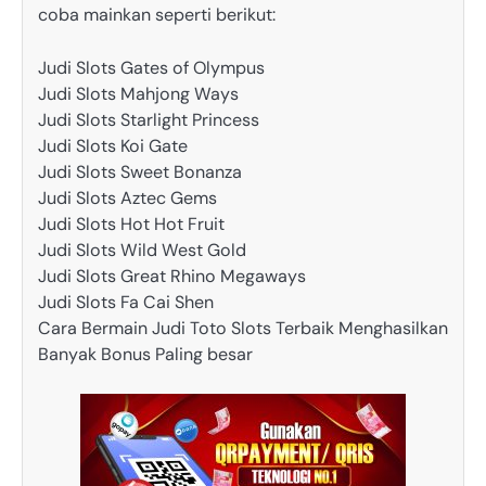
coba mainkan seperti berikut:
Judi Slots Gates of Olympus
Judi Slots Mahjong Ways
Judi Slots Starlight Princess
Judi Slots Koi Gate
Judi Slots Sweet Bonanza
Judi Slots Aztec Gems
Judi Slots Hot Hot Fruit
Judi Slots Wild West Gold
Judi Slots Great Rhino Megaways
Judi Slots Fa Cai Shen
Cara Bermain Judi Toto Slots Terbaik Menghasilkan
Banyak Bonus Paling besar