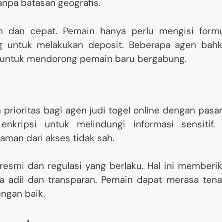
anpa batasan geografis.
h dan cepat. Pemain hanya perlu mengisi formu
g untuk melakukan deposit. Beberapa agen bah
 untuk mendorong pemain baru bergabung.
rioritas bagi agen judi togel online dengan pasa
nkripsi untuk melindungi informasi sensitif. 
man dari akses tidak sah.
i resmi dan regulasi yang berlaku. Hal ini memberi
 adil dan transparan. Pemain dapat merasa ten
engan baik.