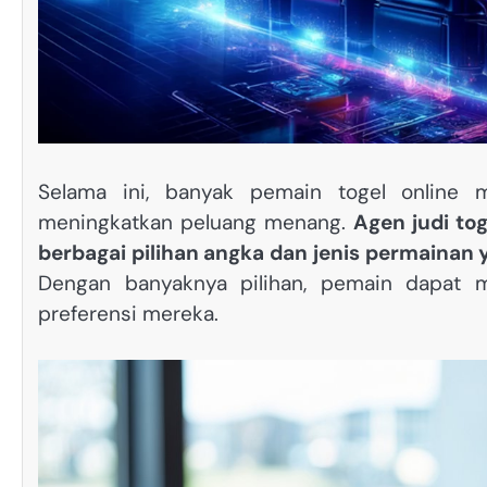
Selama ini, banyak pemain togel online
meningkatkan peluang menang.
Agen judi to
berbagai pilihan angka dan jenis permaina
Dengan banyaknya pilihan, pemain dapat m
preferensi mereka.