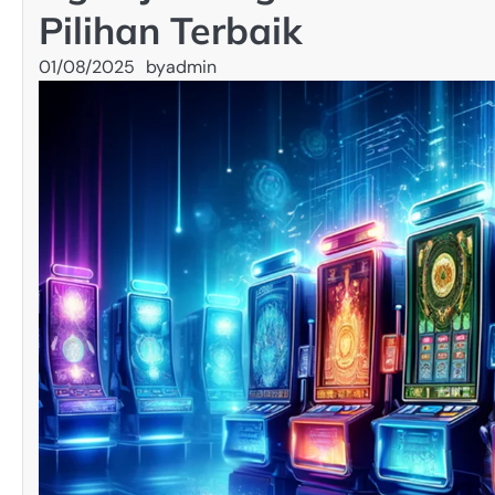
Pilihan Terbaik
01/08/2025
by
admin