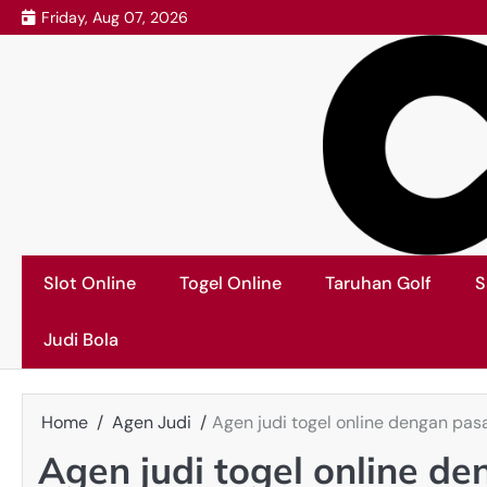
Skip
Friday, Aug 07, 2026
to
content
Slot Online
Togel Online
Taruhan Golf
S
Judi Bola
Home
Agen Judi
Agen judi togel online dengan pasa
Agen judi togel online d