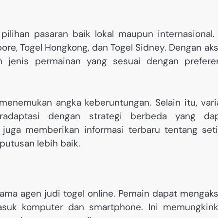
ilihan pasaran baik lokal maupun internasional. 
pore, Togel Hongkong, dan Togel Sidney. Dengan ak
h jenis permainan yang sesuai dengan prefere
 menemukan angka keberuntungan. Selain itu, vari
adaptasi dengan strategi berbeda yang dap
juga memberikan informasi terbaru tentang set
tusan lebih baik.
utama agen judi togel online. Pemain dapat mengak
masuk komputer dan smartphone. Ini memungkin