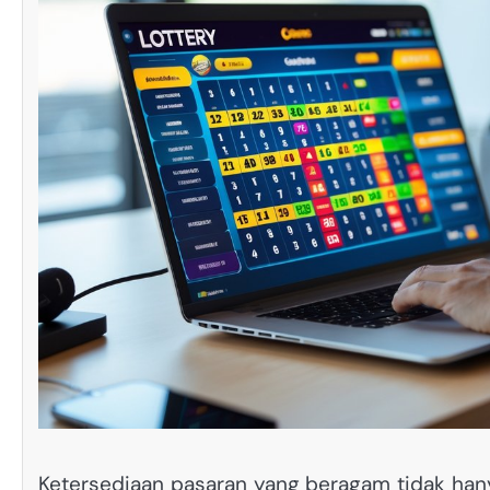
Ketersediaan pasaran yang beragam tidak han