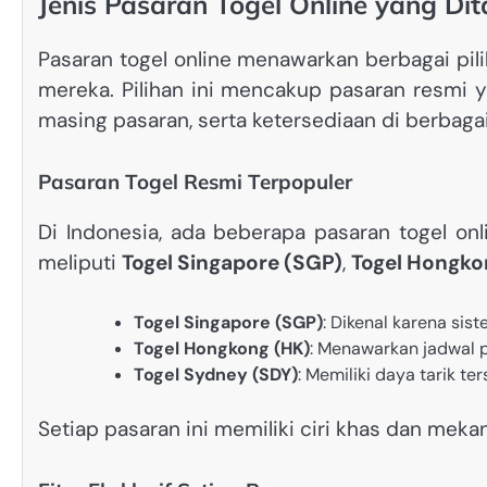
Jenis Pasaran Togel Online yang Di
Pasaran togel online menawarkan berbagai pi
mereka. Pilihan ini mencakup pasaran resmi y
masing pasaran, serta ketersediaan di berbaga
Pasaran Togel Resmi Terpopuler
Di Indonesia, ada beberapa pasaran togel on
meliputi
Togel Singapore (SGP)
,
Togel Hongko
Togel Singapore (SGP)
: Dikenal karena sis
Togel Hongkong (HK)
: Menawarkan jadwal 
Togel Sydney (SDY)
: Memiliki daya tarik te
Setiap pasaran ini memiliki ciri khas dan me