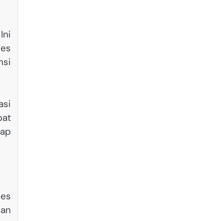
Ini
ses
nsi
asi
at
iap
ses
kan