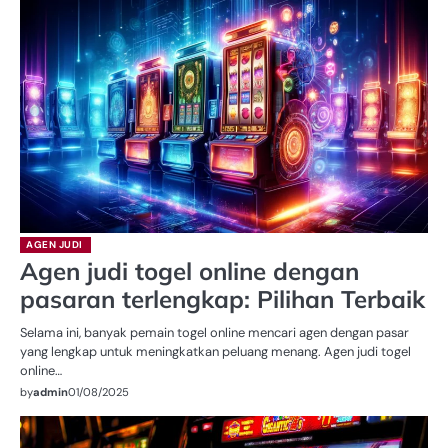
AGEN JUDI
Agen judi togel online dengan
pasaran terlengkap: Pilihan Terbaik
Selama ini, banyak pemain togel online mencari agen dengan pasar
yang lengkap untuk meningkatkan peluang menang. Agen judi togel
online…
by
admin
01/08/2025