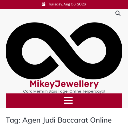
Skip
Thursday, Aug 06, 2026
to
content
MikeyJewellery
Cara Memilih Situs Togel Online Terpercaya!
Tag:
Agen Judi Baccarat Online