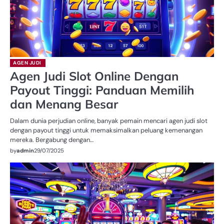
AGEN JUDI
Agen Judi Slot Online Dengan
Payout Tinggi: Panduan Memilih
dan Menang Besar
Dalam dunia perjudian online, banyak pemain mencari agen judi slot
dengan payout tinggi untuk memaksimalkan peluang kemenangan
mereka. Bergabung dengan…
by
admin
29/07/2025