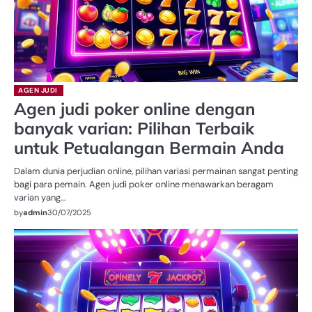
AGEN JUDI
Agen judi poker online dengan
banyak varian: Pilihan Terbaik
untuk Petualangan Bermain Anda
Dalam dunia perjudian online, pilihan variasi permainan sangat penting
bagi para pemain. Agen judi poker online menawarkan beragam
varian yang…
by
admin
30/07/2025