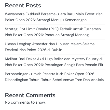
Recent Posts
Wawancara Eksklusif Bersama Juara Baru Main Event Irish
Poker Open 2026: Strategi Menuju Kemenangan
Strategi Pot Limit Omaha (PLO) Terbaik untuk Turnamen
Irish Poker Open 2026: Panduan Strategi Menang
Ulasan Lengkap Atmosfer dan Hiburan Malam Selama
Festival Irish Poker 2026 di Dublin
Melihat Dari Dekat Aksi High Roller dan Mystery Bounty di
Irish Poker Open 2026: Persaingan Sengit Para Pemain Elit
Perbandingan Jumlah Peserta Irish Poker Open 2026
Dibandingkan Tahun-Tahun Sebelumnya: Tren Dan Analisis
Recent Comments
No comments to show.