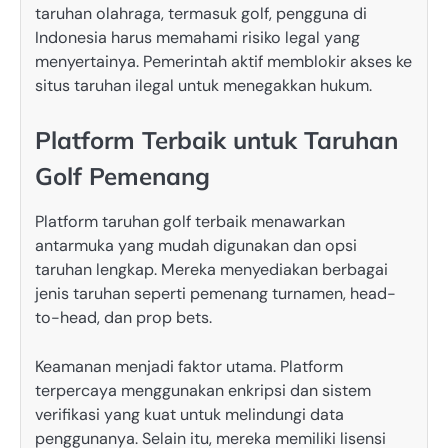
taruhan olahraga, termasuk golf, pengguna di
Indonesia harus memahami risiko legal yang
menyertainya. Pemerintah aktif memblokir akses ke
situs taruhan ilegal untuk menegakkan hukum.
Platform Terbaik untuk Taruhan
Golf Pemenang
Platform taruhan golf terbaik menawarkan
antarmuka yang mudah digunakan dan opsi
taruhan lengkap. Mereka menyediakan berbagai
jenis taruhan seperti pemenang turnamen, head-
to-head, dan prop bets.
Keamanan menjadi faktor utama. Platform
terpercaya menggunakan enkripsi dan sistem
verifikasi yang kuat untuk melindungi data
penggunanya. Selain itu, mereka memiliki lisensi