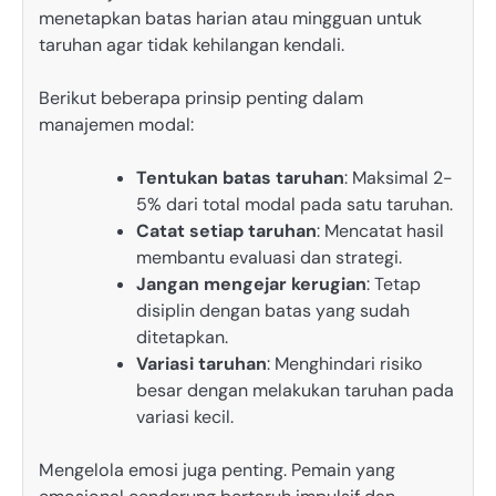
menetapkan batas harian atau mingguan untuk
taruhan agar tidak kehilangan kendali.
Berikut beberapa prinsip penting dalam
manajemen modal:
Tentukan batas taruhan
: Maksimal 2-
5% dari total modal pada satu taruhan.
Catat setiap taruhan
: Mencatat hasil
membantu evaluasi dan strategi.
Jangan mengejar kerugian
: Tetap
disiplin dengan batas yang sudah
ditetapkan.
Variasi taruhan
: Menghindari risiko
besar dengan melakukan taruhan pada
variasi kecil.
Mengelola emosi juga penting. Pemain yang