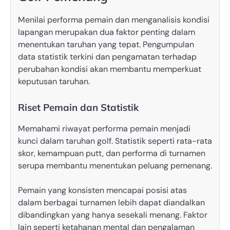
Menilai performa pemain dan menganalisis kondisi
lapangan merupakan dua faktor penting dalam
menentukan taruhan yang tepat. Pengumpulan
data statistik terkini dan pengamatan terhadap
perubahan kondisi akan membantu memperkuat
keputusan taruhan.
Riset Pemain dan Statistik
Memahami riwayat performa pemain menjadi
kunci dalam taruhan golf. Statistik seperti rata-rata
skor, kemampuan putt, dan performa di turnamen
serupa membantu menentukan peluang pemenang.
Pemain yang konsisten mencapai posisi atas
dalam berbagai turnamen lebih dapat diandalkan
dibandingkan yang hanya sesekali menang. Faktor
lain seperti ketahanan mental dan pengalaman