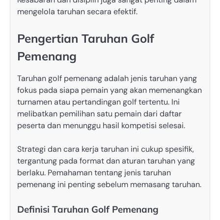
mengelola taruhan secara efektif.
Pengertian Taruhan Golf
Pemenang
Taruhan golf pemenang adalah jenis taruhan yang
fokus pada siapa pemain yang akan memenangkan
turnamen atau pertandingan golf tertentu. Ini
melibatkan pemilihan satu pemain dari daftar
peserta dan menunggu hasil kompetisi selesai.
Strategi dan cara kerja taruhan ini cukup spesifik,
tergantung pada format dan aturan taruhan yang
berlaku. Pemahaman tentang jenis taruhan
pemenang ini penting sebelum memasang taruhan.
Definisi Taruhan Golf Pemenang