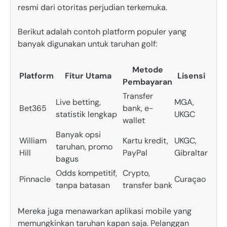
resmi dari otoritas perjudian terkemuka.
Berikut adalah contoh platform populer yang
banyak digunakan untuk taruhan golf:
Metode
Platform
Fitur Utama
Lisensi
Pembayaran
Transfer
Live betting,
MGA,
Bet365
bank, e-
statistik lengkap
UKGC
wallet
Banyak opsi
William
Kartu kredit,
UKGC,
taruhan, promo
Hill
PayPal
Gibraltar
bagus
Odds kompetitif,
Crypto,
Pinnacle
Curaçao
tanpa batasan
transfer bank
Mereka juga menawarkan aplikasi mobile yang
memungkinkan taruhan kapan saja. Pelanggan