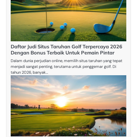
Daftar Judi Situs Taruhan Golf Terpercaya 2026
Dengan Bonus Terbaik Untuk Pemain Pintar
Dalam dunia perjudian online, memilih situs taruhan yang tepat
menjadi sangat penting, terutama untuk penggemar golf. Di
tahun 2026, banyak…