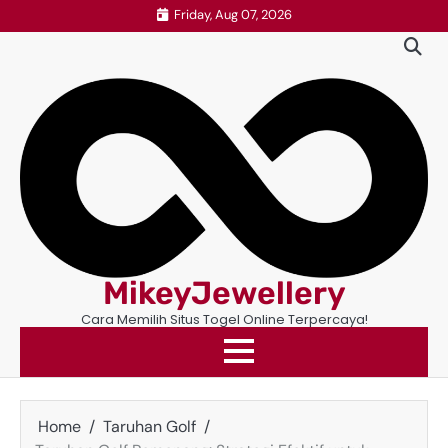
Skip
Friday, Aug 07, 2026
to
content
MikeyJewellery
Cara Memilih Situs Togel Online Terpercaya!
Home
Taruhan Golf