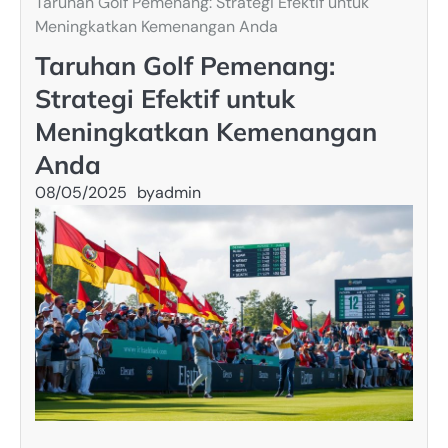
Taruhan Golf Pemenang: Strategi Efektif untuk
Meningkatkan Kemenangan Anda
Taruhan Golf Pemenang:
Strategi Efektif untuk
Meningkatkan Kemenangan
Anda
08/05/2025
by
admin