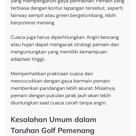
yang mempengaruhi gaya permainan. Pemain yang
terbiasa dengan kontur lapangan tersebut, seperti
fairway sempit atau green bergelombang, lebih
berpotensi menang.
Cuaca juga harus diperhitungkan. Angin kencang
atau hujan dapat mengacak strategi pemain dan
menguntungkan yang memiliki kemampuan
adaptasi tinggi.
Memperhatikan prakiraan cuaca dan
mencocokkan dengan gaya bermain pemain
memberikan pandangan lebih akurat. Misalnya,
pemain dengan pukulan jarak jauh akan lebih
diuntungkan saat cuaca cerah tanpa angin.
Kesalahan Umum dalam
Taruhan Golf Pemenang