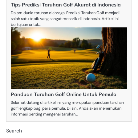
Tips Prediksi Taruhan Golf Akurat di Indonesia
Dalam dunia taruhan olahraga, Prediksi Taruhan Golf menjadi
salah satu topik yang sangat menarik di Indonesia. Artikel ini
bertujuan untuk…
Panduan Taruhan Golf Online Untuk Pemula
Selamat datang di artikel ini, yang merupakan panduan taruhan
golf lengkap bagi para pemula. Di sini, Anda akan menemukan
informasi penting mengenai taruhan…
Search