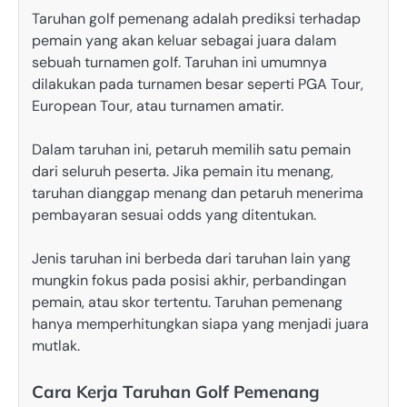
Taruhan golf pemenang adalah prediksi terhadap
pemain yang akan keluar sebagai juara dalam
sebuah turnamen golf. Taruhan ini umumnya
dilakukan pada turnamen besar seperti PGA Tour,
European Tour, atau turnamen amatir.
Dalam taruhan ini, petaruh memilih satu pemain
dari seluruh peserta. Jika pemain itu menang,
taruhan dianggap menang dan petaruh menerima
pembayaran sesuai odds yang ditentukan.
Jenis taruhan ini berbeda dari taruhan lain yang
mungkin fokus pada posisi akhir, perbandingan
pemain, atau skor tertentu. Taruhan pemenang
hanya memperhitungkan siapa yang menjadi juara
mutlak.
Cara Kerja Taruhan Golf Pemenang