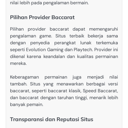
nilai lebih pada pengalaman bermain.
Pilihan Provider Baccarat
Pilihan provider baccarat dapat memengaruhi
pengalaman game. Situs terbaik bekerja sama
dengan penyedia perangkat lunak terkemuka
seperti Evolution Gaming dan Playtech. Provider ini
dikenal karena keandalan dan kualitas permainan
mereka.
Keberagaman permainan juga menjadi nilai
tambah. Situs yang menawarkan berbagai versi
baccarat, seperti baccarat klasik, Speed Baccarat,
dan baccarat dengan taruhan tinggi, menarik lebih
banyak pemain.
Transparansi dan Reputasi Situs