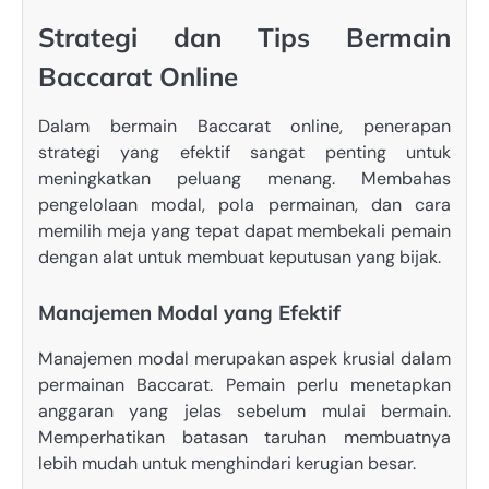
Strategi dan Tips Bermain
Baccarat Online
Dalam bermain Baccarat online, penerapan
strategi yang efektif sangat penting untuk
meningkatkan peluang menang. Membahas
pengelolaan modal, pola permainan, dan cara
memilih meja yang tepat dapat membekali pemain
dengan alat untuk membuat keputusan yang bijak.
Manajemen Modal yang Efektif
Manajemen modal merupakan aspek krusial dalam
permainan Baccarat. Pemain perlu menetapkan
anggaran yang jelas sebelum mulai bermain.
Memperhatikan batasan taruhan membuatnya
lebih mudah untuk menghindari kerugian besar.