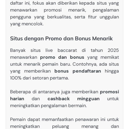
daftar ini, fokus akan diberikan kepada situs yang
menawarkan promosi menarik, pengalaman
pengguna yang berkualitas, serta fitur unggulan
yang mencolok.
Situs dengan Promo dan Bonus Menarik
Banyak situs live baccarat di tahun 2025
menawarkan
promo dan bonus
yang memikat
untuk menarik pemain baru. Contohnya, ada situs
yang memberikan
bonus pendaftaran
hingga
100% dari setoran pertama.
Beberapa di antaranya juga memberikan
promosi
harian
dan
cashback mingguan
untuk
meningkatkan pengalaman bermain.
Pemain dapat memanfaatkan penawaran ini untuk
meningkatkan peluang menang dan