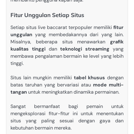
Fitur Unggulan Setiap Situs
Setiap situs live baccarat terpopuler memiliki
fitur
unggulan
yang membedakannya dari yang lain.
Misalnya, beberapa situs menawarkan
grafik
kualitas tinggi
dan
teknologi streaming
yang
membawa pengalaman bermain ke level yang lebih
tinggi.
Situs lain mungkin memiliki
tabel khusus
dengan
batas taruhan yang bervariasi atau
mode multi-
tangan
untuk meningkatkan dinamika permainan.
Sangat bermanfaat bagi pemain untuk
mengeksplorasi fitur-fitur ini untuk menentukan
situs yang paling sesuai dengan gaya dan
kebutuhan bermain mereka.