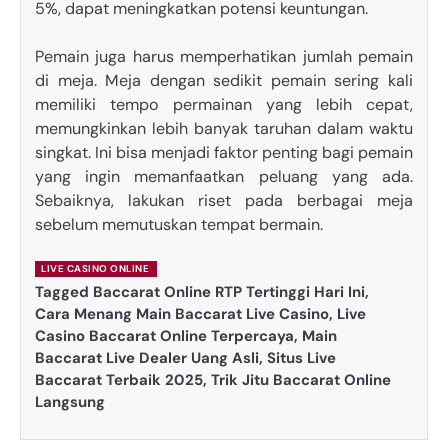
5%, dapat meningkatkan potensi keuntungan.
Pemain juga harus memperhatikan jumlah pemain
di meja. Meja dengan sedikit pemain sering kali
memiliki tempo permainan yang lebih cepat,
memungkinkan lebih banyak taruhan dalam waktu
singkat. Ini bisa menjadi faktor penting bagi pemain
yang ingin memanfaatkan peluang yang ada.
Sebaiknya, lakukan riset pada berbagai meja
sebelum memutuskan tempat bermain.
LIVE CASINO ONLINE
Tagged
Baccarat Online RTP Tertinggi Hari Ini
,
Cara Menang Main Baccarat Live Casino
,
Live
Casino Baccarat Online Terpercaya
,
Main
Baccarat Live Dealer Uang Asli
,
Situs Live
Baccarat Terbaik 2025
,
Trik Jitu Baccarat Online
Langsung