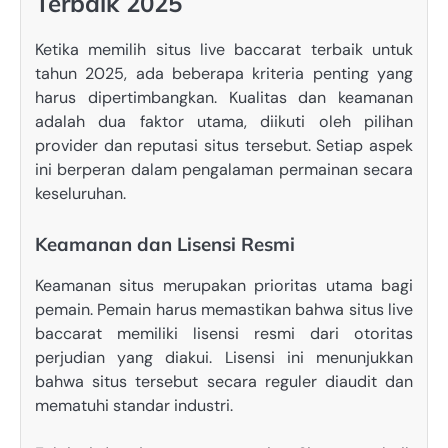
Terbaik 2025
Ketika memilih situs live baccarat terbaik untuk
tahun 2025, ada beberapa kriteria penting yang
harus dipertimbangkan. Kualitas dan keamanan
adalah dua faktor utama, diikuti oleh pilihan
provider dan reputasi situs tersebut. Setiap aspek
ini berperan dalam pengalaman permainan secara
keseluruhan.
Keamanan dan Lisensi Resmi
Keamanan situs merupakan prioritas utama bagi
pemain. Pemain harus memastikan bahwa situs live
baccarat memiliki lisensi resmi dari otoritas
perjudian yang diakui. Lisensi ini menunjukkan
bahwa situs tersebut secara reguler diaudit dan
mematuhi standar industri.