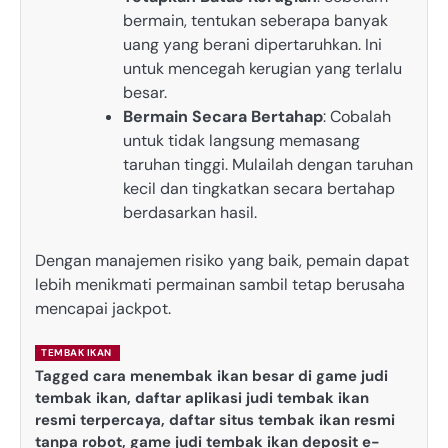
bermain, tentukan seberapa banyak
uang yang berani dipertaruhkan. Ini
untuk mencegah kerugian yang terlalu
besar.
Bermain Secara Bertahap
: Cobalah
untuk tidak langsung memasang
taruhan tinggi. Mulailah dengan taruhan
kecil dan tingkatkan secara bertahap
berdasarkan hasil.
Dengan manajemen risiko yang baik, pemain dapat
lebih menikmati permainan sambil tetap berusaha
mencapai jackpot.
TEMBAK IKAN
Tagged
cara menembak ikan besar di game judi
tembak ikan
,
daftar aplikasi judi tembak ikan
resmi terpercaya
,
daftar situs tembak ikan resmi
tanpa robot
,
game judi tembak ikan deposit e-