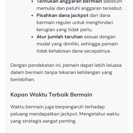
Tentukan anggaran bermain
sebelum
memulai dan patuhi anggaran tersebut.
Pisahkan dana jackpot
dari dana
bermain reguler untuk menghindari
kerugian yang tidak perlu.
Atur jumlah taruhan
sesuai dengan
modal yang dimiliki, sehingga pemain
tidak kehabisan dana secepatnya.
Dengan pendekatan ini, pemain dapat lebih leluasa
dalam bermain tanpa tekanan kehilangan yang
berlebihan.
Kapan Waktu Terbaik Bermain
Waktu bermain juga berpengaruh terhadap
peluang mendapatkan jackpot. Mengetahui waktu
yang strategis sangat penting.