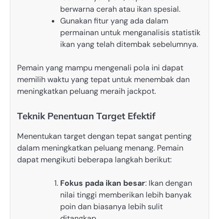
berwarna cerah atau ikan spesial.
Gunakan fitur yang ada dalam
permainan untuk menganalisis statistik
ikan yang telah ditembak sebelumnya.
Pemain yang mampu mengenali pola ini dapat
memilih waktu yang tepat untuk menembak dan
meningkatkan peluang meraih jackpot.
Teknik Penentuan Target Efektif
Menentukan target dengan tepat sangat penting
dalam meningkatkan peluang menang. Pemain
dapat mengikuti beberapa langkah berikut:
Fokus pada ikan besar
: Ikan dengan
nilai tinggi memberikan lebih banyak
poin dan biasanya lebih sulit
ditangkap.