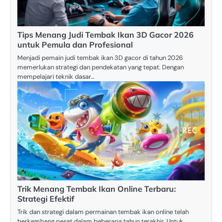
Tips Menang Judi Tembak Ikan 3D Gacor 2026
untuk Pemula dan Profesional
Menjadi pemain judi tembak ikan 3D gacor di tahun 2026
memerlukan strategi dan pendekatan yang tepat. Dengan
mempelajari teknik dasar…
Trik Menang Tembak Ikan Online Terbaru:
Strategi Efektif
Trik dan strategi dalam permainan tembak ikan online telah
berkembang pesat dalam beberapa tahun terakhir. Untuk