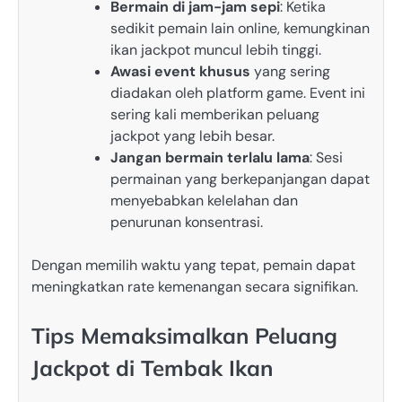
Bermain di jam-jam sepi
: Ketika
sedikit pemain lain online, kemungkinan
ikan jackpot muncul lebih tinggi.
Awasi event khusus
yang sering
diadakan oleh platform game. Event ini
sering kali memberikan peluang
jackpot yang lebih besar.
Jangan bermain terlalu lama
: Sesi
permainan yang berkepanjangan dapat
menyebabkan kelelahan dan
penurunan konsentrasi.
Dengan memilih waktu yang tepat, pemain dapat
meningkatkan rate kemenangan secara signifikan.
Tips Memaksimalkan Peluang
Jackpot di Tembak Ikan