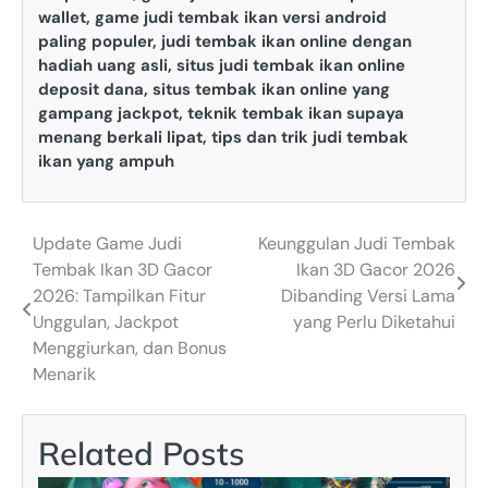
wallet
,
game judi tembak ikan versi android
paling populer
,
judi tembak ikan online dengan
hadiah uang asli
,
situs judi tembak ikan online
deposit dana
,
situs tembak ikan online yang
gampang jackpot
,
teknik tembak ikan supaya
menang berkali lipat
,
tips dan trik judi tembak
ikan yang ampuh
Update Game Judi
Keunggulan Judi Tembak
Post
Tembak Ikan 3D Gacor
Ikan 3D Gacor 2026
navigation
2026: Tampilkan Fitur
Dibanding Versi Lama
Unggulan, Jackpot
yang Perlu Diketahui
Menggiurkan, dan Bonus
Menarik
Related Posts