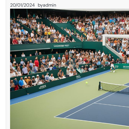
20/01/2024
by
admin