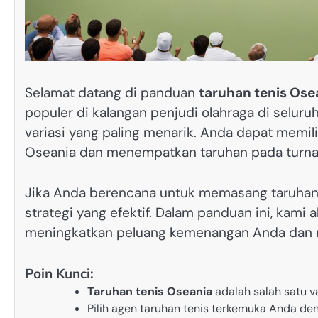
Selamat datang di panduan
taruhan tenis Ose
populer di kalangan penjudi olahraga di seluru
variasi yang paling menarik. Anda dapat memil
Oseania dan menempatkan taruhan pada turnam
Jika Anda berencana untuk memasang taruhan p
strategi yang efektif. Dalam panduan ini, kam
meningkatkan peluang kemenangan Anda dan
Poin Kunci:
Taruhan tenis Oseania
adalah salah satu va
Pilih agen taruhan tenis terkemuka Anda den