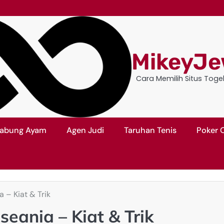
MikeyJe
Cara Memilih Situs Toge
abung Ayam
Agen Judi
Taruhan Tenis
Poker 
 – Kiat & Trik
eania – Kiat & Trik