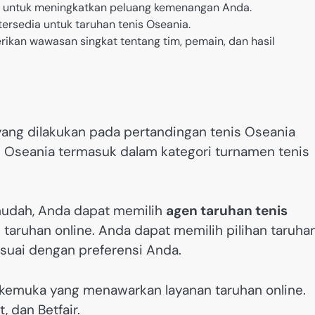
ing untuk meningkatkan peluang kemenangan Anda.
ersedia untuk taruhan tenis Oseania.
rikan wawasan singkat tentang tim, pemain, dan hasil
yang dilakukan pada pertandingan tenis Oseania
is Oseania termasuk dalam kategori turnamen tenis
udah, Anda dapat memilih
agen taruhan tenis
aruhan online. Anda dapat memilih pilihan taruha
uai dengan preferensi Anda.
kemuka yang menawarkan layanan taruhan online.
 dan Betfair.