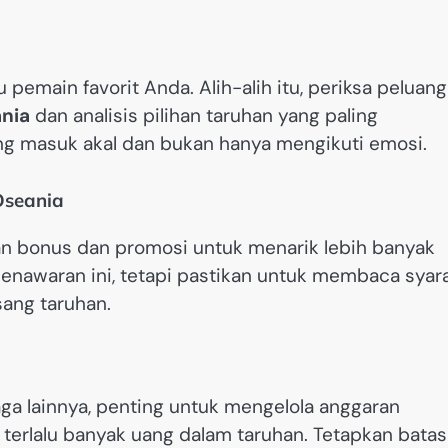
emain favorit Anda. Alih-alih itu, periksa peluang
ania
dan analisis pilihan taruhan yang paling
ing masuk akal dan bukan hanya mengikuti emosi.
Oseania
n bonus dan promosi untuk menarik lebih banyak
nawaran ini, tetapi pastikan untuk membaca syar
ang taruhan.
ga lainnya, penting untuk mengelola anggaran
 terlalu banyak uang dalam taruhan. Tetapkan batas