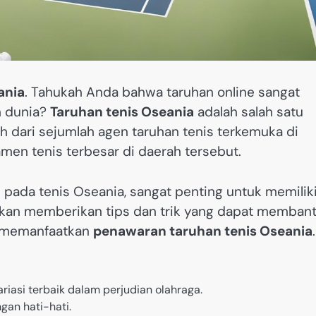
ania
. Tahukah Anda bahwa taruhan online sangat
h dunia?
Taruhan tenis Oseania
adalah salah satu
ih dari sejumlah agen taruhan tenis terkemuka di
en tenis terbesar di daerah tersebut.
ada tenis Oseania, sangat penting untuk memilik
i akan memberikan tips dan trik yang dapat memban
 memanfaatkan
penawaran taruhan tenis Oseania
.
riasi terbaik dalam perjudian olahraga.
gan hati-hati.