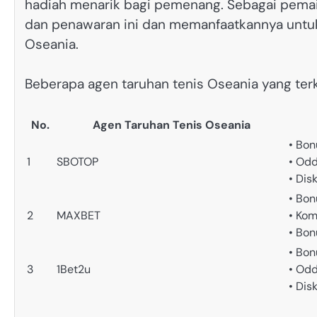
hadiah menarik bagi pemenang. Sebagai pema
dan penawaran ini dan memanfaatkannya untu
Oseania.
Beberapa agen taruhan tenis Oseania yang terk
No.
Agen Taruhan Tenis Oseania
• Bo
1
SBOTOP
• Odd
• Di
• Bo
2
MAXBET
• Kom
• Bon
• Bo
3
1Bet2u
• Odd
• Di